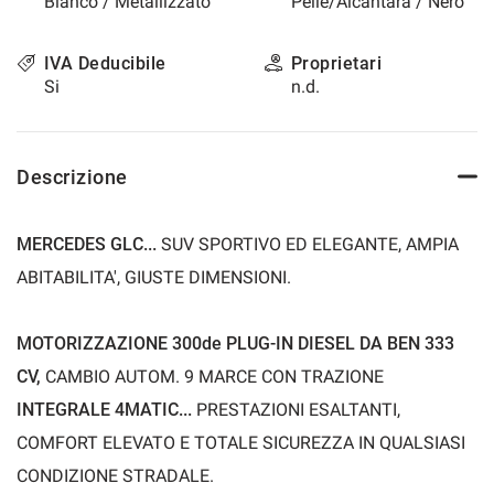
Bianco / Metallizzato
Pelle/Alcantara / Nero
questi
strumenti
IVA Deducibile
Proprietari
di
Si
n.d.
tracciamento
si
rimanda
alla
Descrizione
cookie
policy.
Puoi
rivedere
MERCEDES GLC...
SUV SPORTIVO ED ELEGANTE, AMPIA
e
ABITABILITA', GIUSTE DIMENSIONI.
modificare
le
tue
MOTORIZZAZIONE 300de PLUG-IN DIESEL DA BEN 333
scelte
in
CV,
CAMBIO AUTOM. 9 MARCE CON TRAZIONE
qualsiasi
INTEGRALE 4MATIC...
PRESTAZIONI ESALTANTI,
momento.
COMFORT ELEVATO E TOTALE SICUREZZA IN QUALSIASI
CONDIZIONE STRADALE.
a