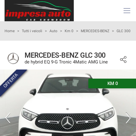
Le
tue
preferenze
di
HOME
Home
>
Tutti i veicoli
>
Auto
>
Km 0
>
MERCEDES-BENZ
>
GLC 300
consenso
Il
AZIENDA
seguente
MERCEDES-BENZ GLC 300
pannello
de hybrid EQ 9-G Tronic 4Matic AMG Line
ATTIVITÀ E SERVIZI
ti
consente
OFFERTA
di
LISTA VEICOLI
esprimere
KM 0
le
tue
NOLEGGIO
preferenze
di
consenso
ACQUISTIAMO USATO
alle
tecnologie
ASSISTENZA
di