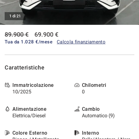
tracciamento
che
CONTATTI
adottiamo
1 di 21
per
offrire
AREA COMMERCIANTI
le
89.900 €
69.900 €
funzionalità
Tua da
1.028
€/mese
Calcola finanziamento
e
svolgere
le
attività
Caratteristiche
di
seguito
descritte.
Immatricolazione
Chilometri
Per
10/2025
0
ottenere
maggiori
informazioni
Alimentazione
Cambio
sull'utilità
Elettrica/Diesel
Automatico (9)
e
sul
funzionamento
Colore Esterno
Interno
di