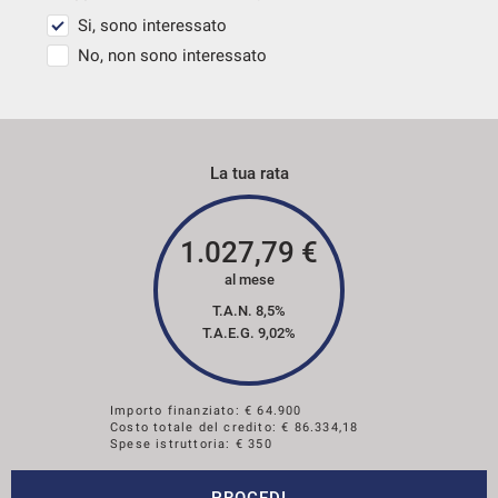
Streaming musicale integrato
Si, sono interessato
Supporto lombare
No, non sono interessato
E' NECESSARIO
UN CONTATTO TELEFONICO PER
Telecamera per parcheggio assistito
VERIFICARE LA GIACENZA E L'UBICAZIONE DEI
Touch screen
VEICOLI
PRIMA DI RECARSI IN CONCESSIONARIA.
Trazione integrale
La tua rata
USB
MERCEDES... ELEGANZA E SICUREZZA MADE IN
Vetri oscurati
GERMANY!
Vivavoce
1.027,79
€
Volante in pelle
al mese
VISITA IL NOSTRO SITO PER TUTTE LE OFFERTE.
T.A.N. 8,5%
Volante multifunzione
T.A.E.G.
9,02
%
www.impresauto.it
Importo finanziato: €
64.900
Costo totale del credito: €
86.334,18
Spese istruttoria: € 350
PROCEDI