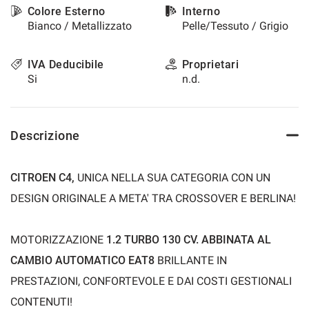
Colore Esterno
Interno
questi
Bianco / Metallizzato
Pelle/Tessuto / Grigio
strumenti
di
tracciamento
IVA Deducibile
Proprietari
si
Si
n.d.
rimanda
alla
cookie
policy.
Descrizione
Puoi
rivedere
e
CITROEN C4,
UNICA NELLA SUA CATEGORIA CON UN
modificare
le
DESIGN ORIGINALE A META' TRA CROSSOVER E BERLINA!
tue
scelte
in
MOTORIZZAZIONE
1.2 TURBO 130 CV. ABBINATA AL
qualsiasi
CAMBIO AUTOMATICO EAT8
BRILLANTE IN
momento.
PRESTAZIONI,
CONFORTEVOLE E DAI COSTI GESTIONALI
CONTENUTI!
a