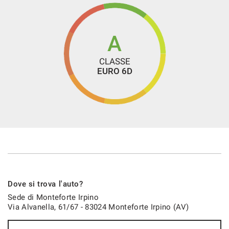
Sistema di avviso di distanza
Sistema di chiamata d'emergenza
Navigatore satellitare
A
Sistema di riconoscimento della stanchezza
CLASSE
Sospensioni pneumatiche
EURO 6D
Sound system
Specchietti laterali elettrici
Specchietto retrovisore con funzione antiabbagliamento
Start/Stop Automatico
Telecamera per parcheggio assistito
Touch screen
USB
Dove si trova l'auto?
Vivavoce
Sede di Monteforte Irpino
Via Alvanella, 61/67 - 83024 Monteforte Irpino (AV)
Volante in pelle
Volante multifunzione