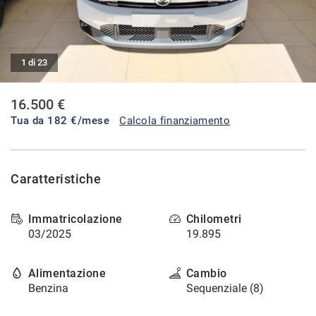
tracciamento
che
CONTATTI
adottiamo
per
offrire
1 di 23
AREA COMMERCIANTI
le
funzionalità
16.500 €
e
svolgere
Tua da
182
€/mese
Calcola finanziamento
le
attività
di
seguito
Caratteristiche
descritte.
Per
ottenere
Immatricolazione
Chilometri
maggiori
03/2025
19.895
informazioni
sull'utilità
e
Alimentazione
Cambio
sul
Benzina
Sequenziale (8)
funzionamento
di