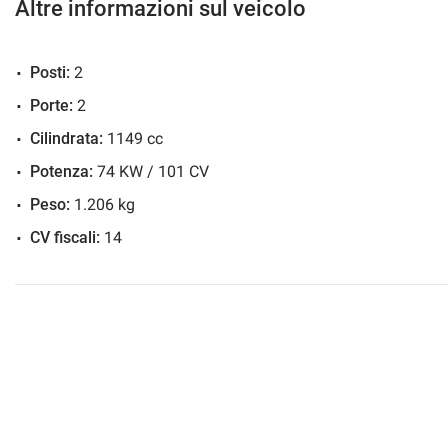
PROPOSTA CON
SERVICE
DI MANUTENZIONE COMPLETO A
Altre informazioni sul veicolo
MESI.
Posti:
2
AUTO IN USO AZIENDALE,
E' NECESSARIO UN APPUNTAME
IL VEICOLO.
Porte:
2
Cilindrata:
1149 cc
VISITA IL NOSTRO SITO PER TUTTE LE OFFERTE.
Potenza:
74 KW / 101 CV
OCCASIONE IRRIPETIBILE!
Peso:
1.206 kg
www.impresauto.it
CV fiscali:
14
... più di quanto immagini!