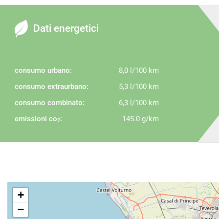
Dati energetici
consumo urbano:
8,0 l/100 km
consumo extraurbano:
5,3 l/100 km
consumo combinato:
6,3 l/100 km
emissioni co
:
145.0 g/km
2
+
−