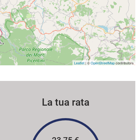
Leaflet
| ©
OpenStreetMap
contributors
La tua rata