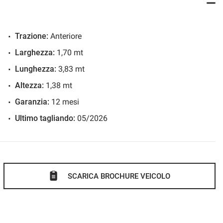
PPENA ESEGUITO,
PNEUMATICI NUOVI
E
GARANZIA PER 12
Trazione:
Anteriore
NTO
PRIMA DI RECARSI IN CONCESSIONARIA PER VISIONARE
Larghezza:
1,70 mt
Lunghezza:
3,83 mt
Altezza:
1,38 mt
Garanzia:
12 mesi
Ultimo tagliando:
05/2026
SCARICA BROCHURE VEICOLO