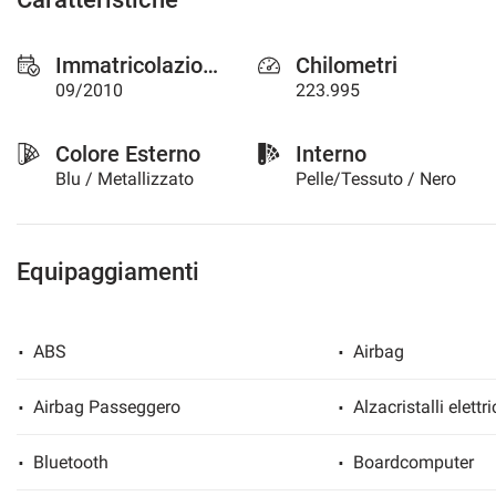
questi
strumenti
Immatricolazione
Chilometri
di
tracciamento
09/2010
223.995
si
rimanda
Colore Esterno
Interno
alla
cookie
Blu / Metallizzato
Pelle/Tessuto / Nero
policy.
Puoi
rivedere
e
Equipaggiamenti
modificare
le
tue
ABS
Airbag
scelte
in
qualsiasi
Airbag Passeggero
Alzacristalli elettri
momento.
Bluetooth
Boardcomputer
a