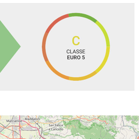
C
CLASSE
EURO 5