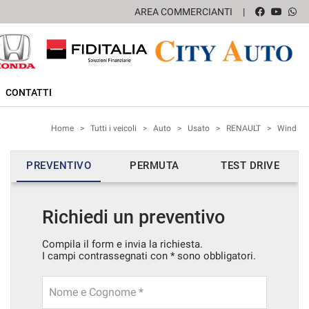
AREA COMMERCIANTI
CONTATTI
Home
>
Tutti i veicoli
>
Auto
>
Usato
>
RENAULT
>
Wind
PREVENTIVO
PERMUTA
TEST DRIVE
Richiedi un preventivo
Compila il form e invia la richiesta.
I campi contrassegnati con * sono obbligatori.
Nome e Cognome *