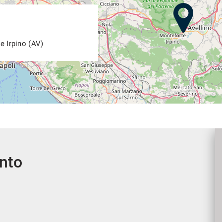
e Irpino (AV)
ento