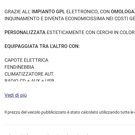
GRAZIE ALL'
IMPIANTO GPL
ELETTRONICO
,
CON
OMOLOGAZ
INQUINAMENTO E DIVENTA ECONOMICISSIMA NEI COSTI GE
PERSONALIZZATA
ESTETICAMENTE CON CERCHI IN COLOR
EQUIPAGGIATA TRA L'ALTRO CON:
CAPOTE ELETTRICA
FENDINEBBIA
CLIMATIZZATORE AUT.
RADIO CD + AUX + USB
BLUTOOTH
SISTEMA MULTIFUNZIONE RENAULT
Vedi di più
CRUISE CONTROL
LIMITATORE DI VELOCITA'
Il prezzo del veicolo pubblicizzato è stato calcolato utilizzando tutte
COMANDI AUDIO SAT AL VOLANTE
SEDILI SPORTIVI AVVOLGENTI