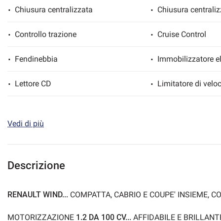
Chiusura centralizzata
Chiusura centrali
Controllo trazione
Cruise Control
mpre
Cookie necessari
ilitato
Fendinebbia
Immobilizzatore el
Lettore CD
Limitatore di veloc
Cookie delle preferenze
MP3
Sedili sportivi
Cookie per il miglioramento dell'esperienza utente
Vedi di più
Sound system
Specchietti laterali
Cookie analitici
Volante in pelle
Volante multifunz
Descrizione
Cookie di marketing
RENAULT WIND...
COMPATTA, CABRIO E COUPE' INSIEME, C
MOTORIZZAZIONE
1.2 DA 100 CV...
AFFIDABILE E BRILLAN