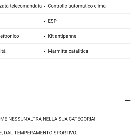
zzata telecomandata
Controllo automatico clima
ESP
ettronico
Kit antipanne
ità
Marmitta catalitica
Servosterzo
 elettrici
USB
ione
OME NESSUN'ALTRA NELLA SUA CATEGORIA!
TE, DAL TEMPERAMENTO SPORTIVO.