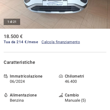
tracciamento
che
CONTATTI
adottiamo
per
offrire
1 di 21
AREA COMMERCIANTI
le
funzionalità
18.500 €
e
svolgere
Tua da
214
€/mese
Calcola finanziamento
le
attività
di
seguito
Caratteristiche
descritte.
Per
ottenere
Immatricolazione
Chilometri
maggiori
06/2024
46.400
informazioni
sull'utilità
e
Alimentazione
Cambio
sul
Benzina
Manuale (5)
funzionamento
di