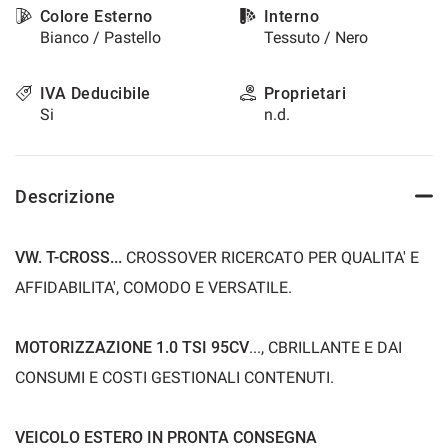
Colore Esterno
Interno
questi
Bianco / Pastello
Tessuto / Nero
strumenti
di
tracciamento
IVA Deducibile
Proprietari
si
Si
n.d.
rimanda
alla
cookie
policy.
Descrizione
Puoi
rivedere
e
VW. T-CROSS...
CROSSOVER RICERCATO PER QUALITA' E
modificare
le
AFFIDABILITA', COMODO E VERSATILE.
tue
scelte
in
MOTORIZZAZIONE 1.0 TSI 95CV
..., CBRILLANTE E DAI
qualsiasi
CONSUMI E COSTI GESTIONALI CONTENUTI.
momento.
VEICOLO ESTERO IN PRONTA CONSEGNA
a