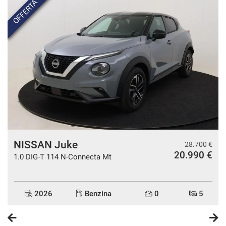
OFFERTA
NISSAN Juke
€
28.700 €
20.990 €
1.0 DIG-T 114 N-Connecta Mt
2026
Benzina
0
5