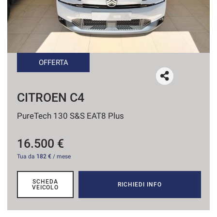
tracciamento
che
CONTATTI
adottiamo
per
offrire
AREA COMMERCIANTI
le
funzionalità
OFFERTA
e
svolgere
le
CITROEN C4
attività
di
PureTech 130 S&S EAT8 Plus
seguito
descritte.
Per
16.500 €
ottenere
Tua da
182 €
/ mese
maggiori
informazioni
sull'utilità
SCHEDA
RICHIEDI INFO
e
VEICOLO
sul
funzionamento
di