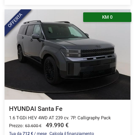
OFFERTA
KM 0
HYUNDAI Santa Fe
1.6 T-GDi HEV 4WD AT 239 cv. 7P. Calligraphy Pack
49.990 €
Prezzo:
63.600 €
Tua da
712 €
/ mese
Calcola il finanziamento