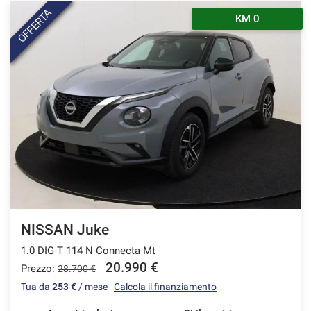
OFFERTA
KM 0
NISSAN Juke
1.0 DIG-T 114 N-Connecta Mt
20.990 €
Prezzo:
28.700 €
Tua da
253 €
/ mese
Calcola il finanziamento