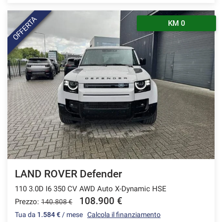
OFFERTA
KM 0
LAND ROVER Defender
110 3.0D I6 350 CV AWD Auto X-Dynamic HSE
108.900 €
Prezzo:
140.808 €
Tua da
1.584 €
/ mese
Calcola il finanziamento