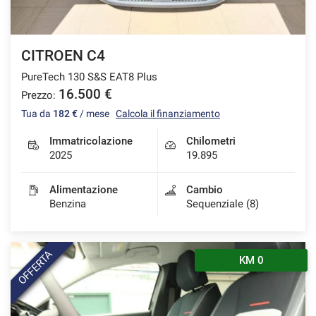
Salva
le
impostazioni
CITROEN C4
PureTech 130 S&S EAT8 Plus
16.500 €
Prezzo:
Tua da
182 €
/ mese
Calcola il finanziamento
Immatricolazione
Chilometri
2025
19.895
Alimentazione
Cambio
Benzina
Sequenziale (8)
OFFERTA
KM 0