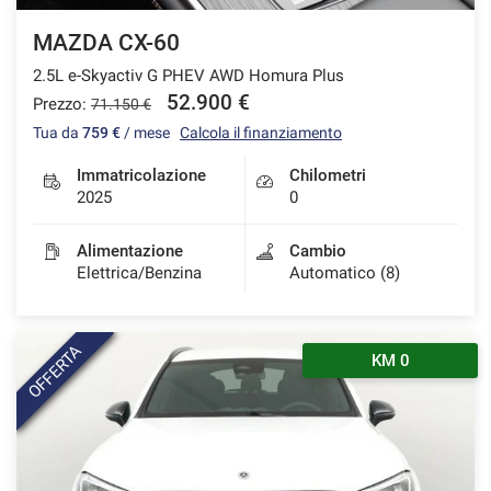
MAZDA CX-60
2.5L e-Skyactiv G PHEV AWD Homura Plus
52.900 €
Prezzo:
71.150 €
Tua da
759 €
/ mese
Calcola il finanziamento
Immatricolazione
Chilometri
2025
0
Alimentazione
Cambio
Elettrica/Benzina
Automatico (8)
OFFERTA
KM 0