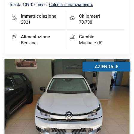
Tua da
139 €
/ mese
Calcola il finanziamento
Immatricolazione
Chilometri
2021
70.738
mpre
Cookie necessari
ilitato
Alimentazione
Cambio
Benzina
Manuale (6)
Cookie delle preferenze
Cookie per il miglioramento dell'esperienza utente
AZIENDALE
Cookie analitici
Cookie di marketing
Leggi
la
cookie
policy