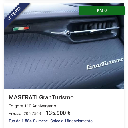
OFFERTA
KM 0
MASERATI GranTurismo
Folgore 110 Anniversario
135.900 €
Prezzo:
205.756 €
Tua da
1.584 €
/ mese
Calcola il finanziamento