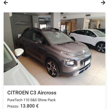
questi
strumenti
di
tracciamento
si
rimanda
alla
cookie
policy.
Puoi
rivedere
e
modificare
le
tue
scelte
in
qualsiasi
CITROEN C3 Aircross
momento.
PureTech 110 S&S Shine Pack
13.800 €
Prezzo:
a