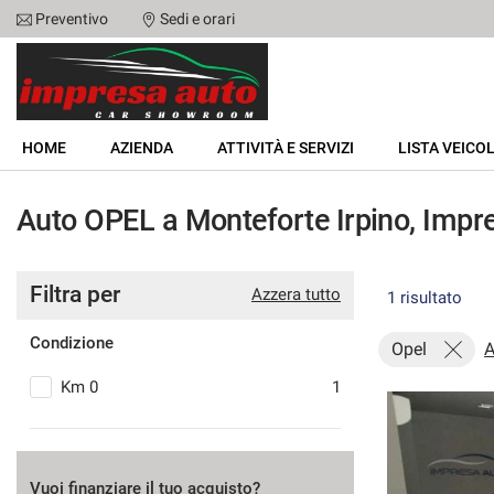
Preventivo
Sedi e orari
Le
tue
preferenze
di
HOME
consenso
HOME
AZIENDA
ATTIVITÀ E SERVIZI
LISTA VEICOL
Il
AZIENDA
seguente
Auto OPEL a Monteforte Irpino, Impre
pannello
ATTIVITÀ E SERVIZI
ti
consente
di
Filtra per
LISTA VEICOLI
Azzera tutto
1 risultato
esprimere
le
Condizione
tue
Opel
A
NOLEGGIO
preferenze
Km 0
1
di
consenso
ACQUISTIAMO USATO
alle
tecnologie
ASSISTENZA
di
Vuoi finanziare il tuo acquisto?