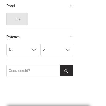
Posti
1-3
Potenza
Cosa cerchi?