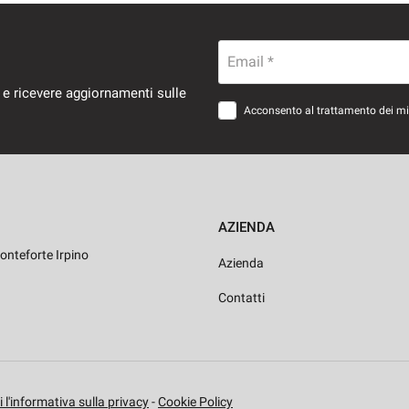
Email *
 e ricevere aggiornamenti sulle
Acconsento al trattamento dei miei
AZIENDA
onteforte Irpino
Azienda
Contatti
 l'informativa sulla privacy
-
Cookie Policy