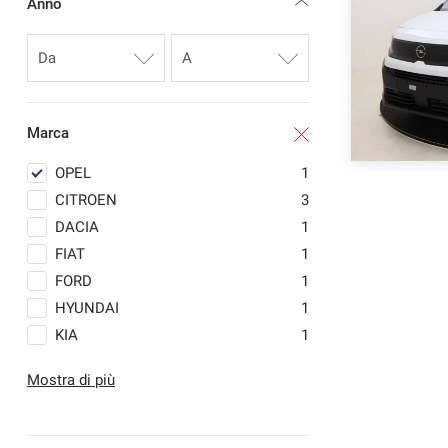
Anno
questi
strumenti
di
tracciamento
si
rimanda
Marca
alla
cookie
OPEL
1
policy.
Puoi
CITROEN
3
rivedere
DACIA
1
e
FIAT
1
modificare
le
FORD
1
tue
HYUNDAI
1
scelte
KIA
1
in
qualsiasi
LAND ROVER
4
momento.
Mostra di più
MASERATI
1
MAZDA
1
MERCEDES-BENZ
1
a