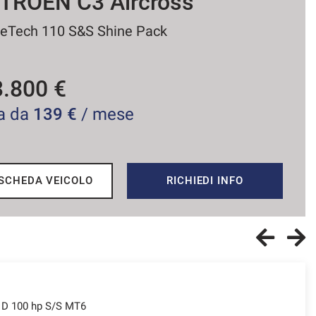
ITROEN C4
eTech 130 S&S EAT8 Plus
6.500 €
a da
182 €
/ mese
SCHEDA VEICOLO
RICHIEDI INFO
 D 100 hp S/S MT6