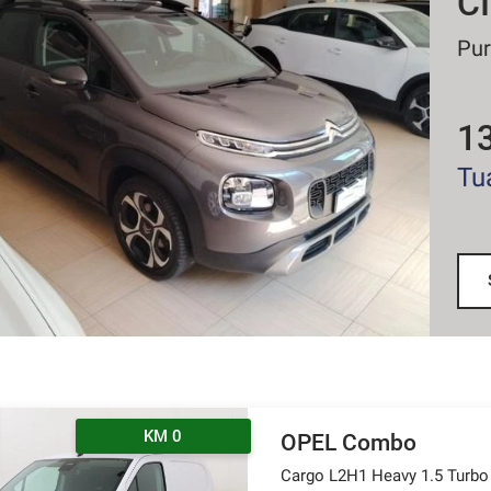
C
Pur
1
Tu
KM 0
OPEL Combo
Cargo L2H1 Heavy 1.5 Turbo