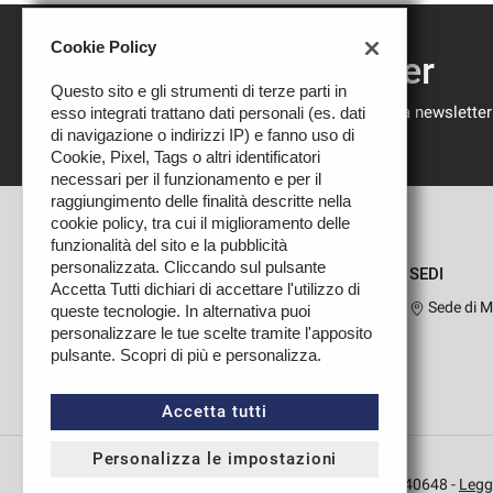
Cookie Policy
Iscriviti alla newsletter
Questo sito e gli strumenti di terze parti in
Compila il modulo sottostante per iscriverti alla newsletter
esso integrati trattano dati personali (es. dati
nostre novità.
di navigazione o indirizzi IP) e fanno uso di
Cookie, Pixel, Tags o altri identificatori
necessari per il funzionamento e per il
raggiungimento delle finalità descritte nella
cookie policy, tra cui il miglioramento delle
funzionalità del sito e la pubblicità
personalizzata. Cliccando sul pulsante
SEDI
Accetta Tutti dichiari di accettare l'utilizzo di
Sede di M
queste tecnologie. In alternativa puoi
personalizzare le tue scelte tramite l'apposito
pulsante. Scopri di più e personalizza.
Leggi
la
cookie
Accetta tutti
policy
Personalizza le impostazioni
Copyright © 2026 Impresa Auto Srl - P.IVA 02923240648 -
Leggi