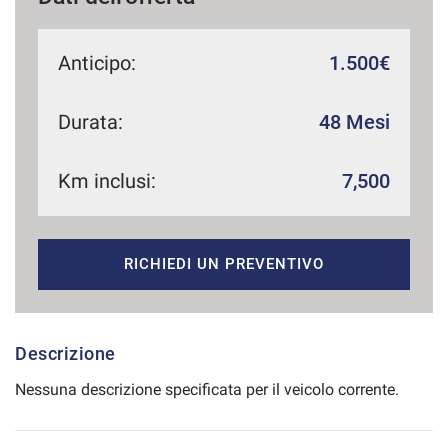
Anticipo:
1.500€
mpre
Cookie necessari
ilitato
Durata:
48 Mesi
Cookie delle preferenze
Km inclusi:
7,500
Cookie per il miglioramento dell'esperienza utente
RICHIEDI UN PREVENTIVO
Cookie analitici
Cookie di marketing
Descrizione
Nessuna descrizione specificata per il veicolo corrente.
Leggi
la
cookie
policy