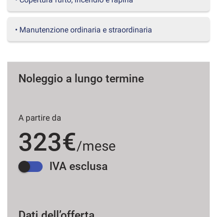
questi
strumenti
di
• Manutenzione ordinaria e straordinaria
tracciamento
si
rimanda
alla
Noleggio a lungo termine
cookie
policy.
Puoi
rivedere
e
A partire da
modificare
323€
le
/mese
tue
scelte
IVA esclusa
in
qualsiasi
momento.
Dati dell’offerta
a