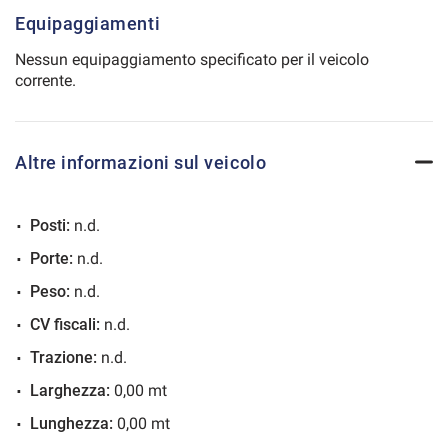
Equipaggiamenti
Salva
le
Nessun equipaggiamento specificato per il veicolo
impostazioni
corrente.
Altre informazioni sul veicolo
Posti:
n.d.
Porte:
n.d.
Peso:
n.d.
CV fiscali:
n.d.
Trazione:
n.d.
Larghezza:
0,00 mt
Lunghezza:
0,00 mt