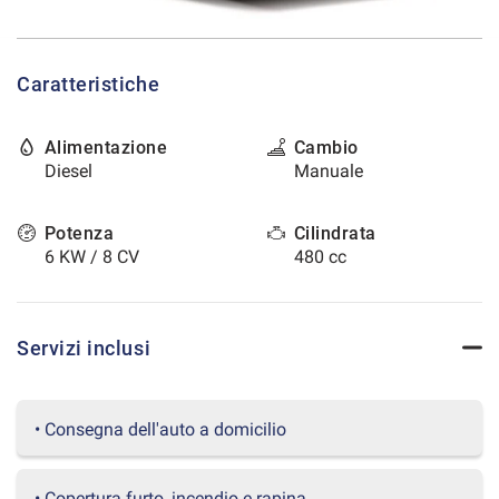
tracciamento
che
CONTATTI
adottiamo
per
Caratteristiche
offrire
AREA COMMERCIANTI
le
funzionalità
Alimentazione
Cambio
e
Diesel
Manuale
svolgere
le
attività
Potenza
Cilindrata
di
6 KW / 8 CV
480 cc
seguito
descritte.
Per
ottenere
Servizi inclusi
maggiori
informazioni
sull'utilità
• Consegna dell'auto a domicilio
e
sul
funzionamento
• Copertura furto, incendio e rapina
di