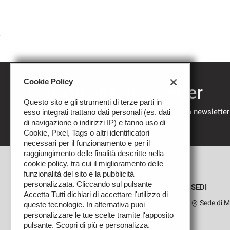
Cookie Policy
Iscriviti alla newsletter
Questo sito e gli strumenti di terze parti in
Compila il modulo sottostante per iscriverti alla newsletter
esso integrati trattano dati personali (es. dati
nostre novità.
di navigazione o indirizzi IP) e fanno uso di
Cookie, Pixel, Tags o altri identificatori
necessari per il funzionamento e per il
raggiungimento delle finalità descritte nella
cookie policy, tra cui il miglioramento delle
funzionalità del sito e la pubblicità
personalizzata. Cliccando sul pulsante
SEDI
Accetta Tutti dichiari di accettare l'utilizzo di
Sede di M
queste tecnologie. In alternativa puoi
personalizzare le tue scelte tramite l'apposito
pulsante. Scopri di più e personalizza.
Leggi