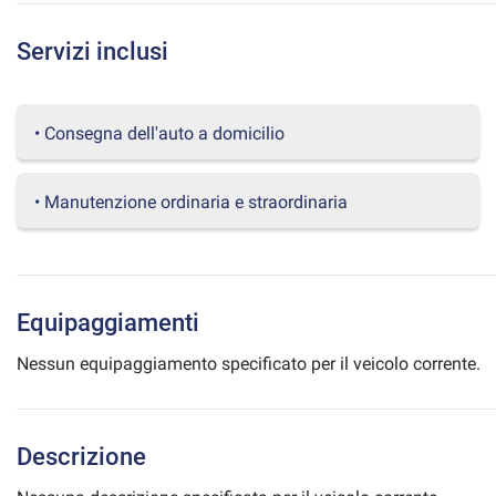
questi
strumenti
Servizi inclusi
di
tracciamento
si
rimanda
• Consegna dell'auto a domicilio
alla
cookie
policy.
• Manutenzione ordinaria e straordinaria
Puoi
rivedere
e
modificare
le
Equipaggiamenti
tue
scelte
Nessun equipaggiamento specificato per il veicolo corrente.
in
qualsiasi
momento.
Descrizione
a