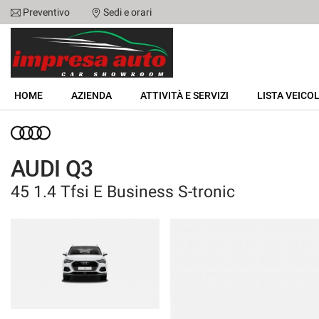
Preventivo
Sedi e orari
Le
tue
preferenze
di
HOME
consenso
HOME
AZIENDA
ATTIVITÀ E SERVIZI
LISTA VEICOL
Il
AZIENDA
seguente
pannello
ATTIVITÀ E SERVIZI
ti
AUDI Q3
consente
di
45 1.4 Tfsi E Business S-tronic
LISTA VEICOLI
esprimere
le
tue
NOLEGGIO
preferenze
di
consenso
ACQUISTIAMO USATO
alle
tecnologie
ASSISTENZA
di