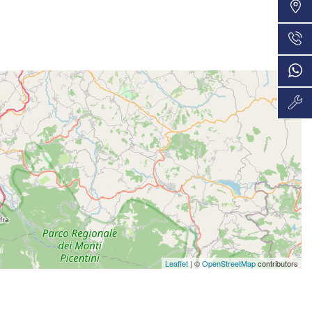
VEDI
36 Mesi
875€/mese
VEDI
36 Mesi
878€/mese
VEDI
48 Mesi
906€/mese
VEDI
36 Mesi
952€/mese
VEDI
36 Mesi
Leaflet
| ©
OpenStreetMap
contributors
980€/mese
VEDI
36 Mesi