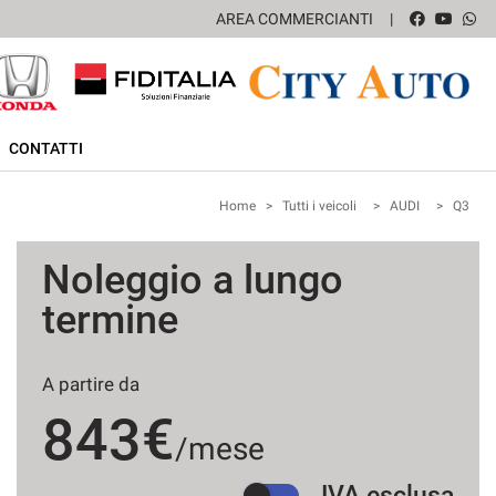
AREA COMMERCIANTI
CONTATTI
Home
>
Tutti i veicoli
>
AUDI
>
Q3
Noleggio a lungo
termine
A partire da
843€
/mese
IVA esclusa