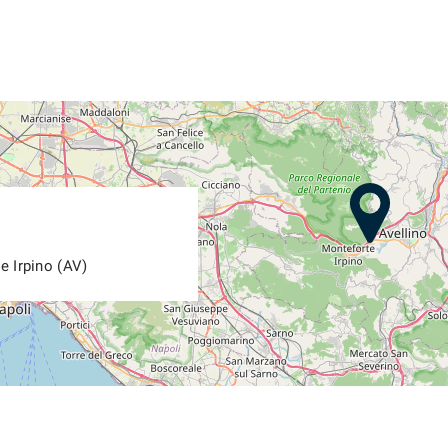
e Irpino (AV)