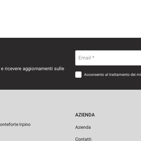
Email *
 e ricevere aggiornamenti sulle
Acconsento al trattamento dei miei
AZIENDA
onteforte Irpino
Azienda
Contatti