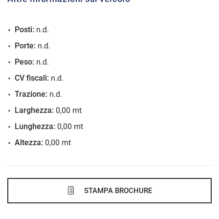
VEDI
Posti:
n.d.
898€/mese
Porte:
n.d.
36 Mesi
Peso:
n.d.
VEDI
CV fiscali:
n.d.
Trazione:
n.d.
898€/mese
Larghezza:
0,00 mt
48 Mesi
Lunghezza:
0,00 mt
Altezza:
0,00 mt
VEDI
926€/mese
48 Mesi
STAMPA BROCHURE
VEDI