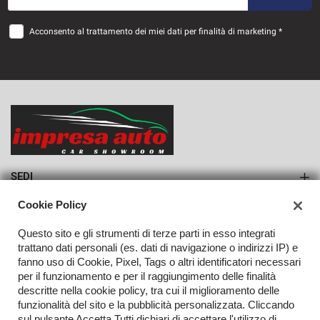
36 Mesi
Acconsento al trattamento dei miei dati per finalità di marketing *
VEDI
1.131€/mese
36 Mesi
VEDI
SEDI
Sede di Monteforte Irpino
Cookie Policy
AZIENDA
Questo sito e gli strumenti di terze parti in esso integrati
Azienda
trattano dati personali (es. dati di navigazione o indirizzi IP) e
fanno uso di Cookie, Pixel, Tags o altri identificatori necessari
Contatti
per il funzionamento e per il raggiungimento delle finalità
descritte nella cookie policy, tra cui il miglioramento delle
funzionalità del sito e la pubblicità personalizzata. Cliccando
sul pulsante Accetta Tutti dichiari di accettare l'utilizzo di