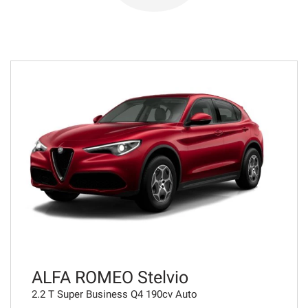
978€/mese
36 Mesi
VEDI
1.013€/mese
48 Mesi
VEDI
1.030€/mese
36 Mesi
VEDI
ALFA ROMEO Stelvio
2.2 T Super Business Q4 190cv Auto