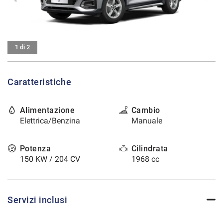
tracciamento
che
CONTATTI
adottiamo
per
offrire
AREA COMMERCIANTI
1 di 2
le
funzionalità
e
Caratteristiche
svolgere
le
attività
Alimentazione
Cambio
di
Elettrica/Benzina
Manuale
seguito
descritte.
Per
Potenza
Cilindrata
ottenere
150 KW / 204 CV
1968 cc
maggiori
informazioni
sull'utilità
e
Servizi inclusi
sul
funzionamento
di