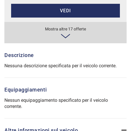
Salva
VEDI
le
impostazioni
847€/mese
Mostra altre 17 offerte
48 Mesi
VEDI
Descrizione
Nessuna descrizione specificata per il veicolo corrente.
877€/mese
36 Mesi
Equipaggiamenti
VEDI
Nessun equipaggiamento specificato per il veicolo
corrente.
884€/mese
36 Mesi
Altre informazioni sul veicolo