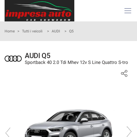
Le
tue
preferenze
di
HOME
Home
>
Tutti i veicoli
>
AUDI
>
Q5
consenso
Il
AZIENDA
seguente
AUDI Q5
pannello
Sportback 40 2.0 Tdi Mhev 12v S Line Quattro S-tro
ATTIVITÀ E SERVIZI
ti
consente
di
LISTA VEICOLI
esprimere
le
tue
NOLEGGIO
preferenze
di
consenso
ACQUISTIAMO USATO
alle
tecnologie
ASSISTENZA
di