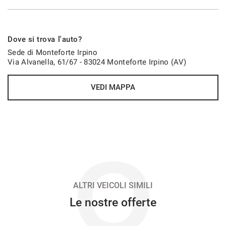
932€/mese
Dove si trova l'auto?
48 Mesi
Sede di Monteforte Irpino
Via Alvanella, 61/67 - 83024 Monteforte Irpino (AV)
VEDI
VEDI MAPPA
947€/mese
48 Mesi
VEDI
O
948€/mese
36 Mesi
ALTRI VEICOLI SIMILI
Le nostre offerte
VEDI