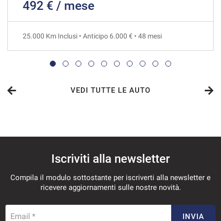
492 € / mese
1.037€/mese
36 Mesi
25.000 Km Inclusi • Anticipo 6.000 € • 48 mesi
VEDI
1.041€/mese
48 Mesi
VEDI TUTTE LE AUTO
VEDI
1.051€/mese
Iscriviti alla newsletter
36 Mesi
Compila il modulo sottostante per iscriverti alla newsletter e
VEDI
ricevere aggiornamenti sulle nostre novità.
1.101€/mese
Email *
INVIA