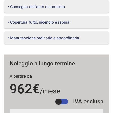
questi
• Consegna dell'auto a domicilio
strumenti
di
tracciamento
• Copertura furto, incendio e rapina
si
rimanda
alla
• Manutenzione ordinaria e straordinaria
cookie
policy.
Puoi
rivedere
e
Noleggio a lungo termine
modificare
le
tue
A partire da
scelte
962€
in
/mese
qualsiasi
momento.
IVA esclusa
a