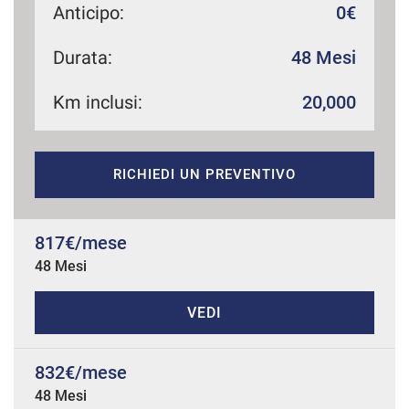
Anticipo:
0€
Durata:
48 Mesi
mpre
Cookie necessari
ilitato
Km inclusi:
20,000
Cookie delle preferenze
RICHIEDI UN PREVENTIVO
Cookie per il miglioramento dell'esperienza utente
817€/mese
Cookie analitici
48 Mesi
Cookie di marketing
VEDI
Leggi
832€/mese
la
cookie
48 Mesi
policy