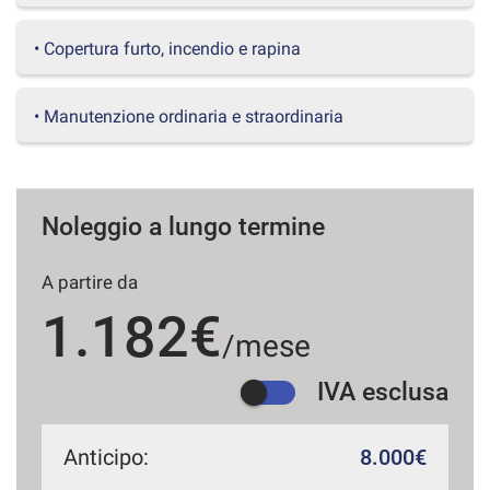
questi
strumenti
• Copertura furto, incendio e rapina
di
tracciamento
si
• Manutenzione ordinaria e straordinaria
rimanda
alla
cookie
policy.
Puoi
Noleggio a lungo termine
rivedere
e
A partire da
modificare
le
1.182€
tue
/mese
scelte
in
IVA esclusa
qualsiasi
momento.
Anticipo:
8.000€
a