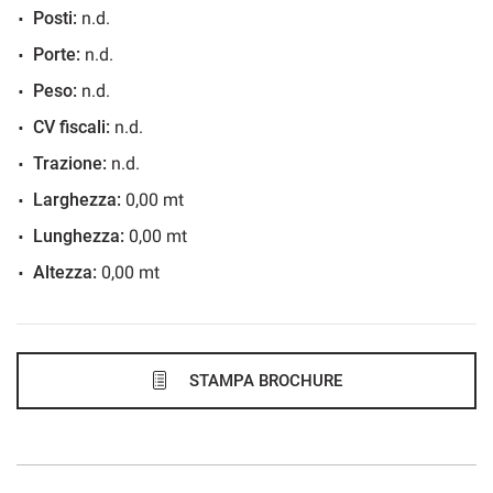
Posti:
n.d.
1.304€/mese
Porte:
n.d.
48 Mesi
Peso:
n.d.
VEDI
CV fiscali:
n.d.
Trazione:
n.d.
1.336€/mese
Larghezza:
0,00 mt
36 Mesi
Lunghezza:
0,00 mt
Altezza:
0,00 mt
VEDI
1.349€/mese
48 Mesi
STAMPA BROCHURE
VEDI