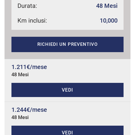
Durata:
48 Mesi
Km inclusi:
10,000
mpre
Cookie necessari
ilitato
RICHIEDI UN PREVENTIVO
Cookie delle preferenze
Cookie per il miglioramento dell'esperienza utente
1.211€/mese
48 Mesi
Cookie analitici
VEDI
Cookie di marketing
1.244€/mese
48 Mesi
Leggi
la
cookie
policy
VEDI