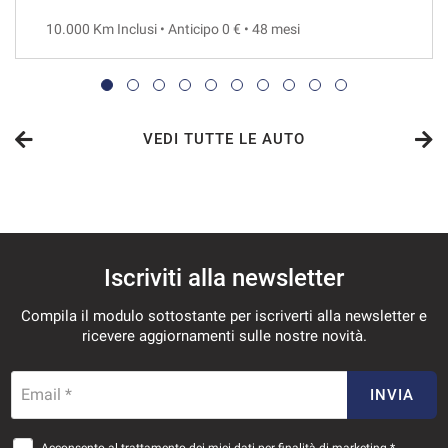
10.000 Km Inclusi • Anticipo 0 € • 48 mesi
VEDI
1.504€/mese
36 Mesi
VEDI TUTTE LE AUTO
VEDI
1.520€/mese
Iscriviti alla newsletter
48 Mesi
Compila il modulo sottostante per iscriverti alla newsletter e
VEDI
ricevere aggiornamenti sulle nostre novità.
1.558€/mese
Email *
INVIA
36 Mesi