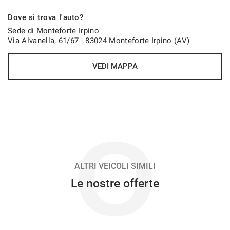
1.353€/mese
Dove si trova l'auto?
48 Mesi
Sede di Monteforte Irpino
Via Alvanella, 61/67 - 83024 Monteforte Irpino (AV)
VEDI
VEDI MAPPA
1.378€/mese
48 Mesi
VEDI
O
1.400€/mese
36 Mesi
ALTRI VEICOLI SIMILI
Le nostre offerte
VEDI
1.411€/mese