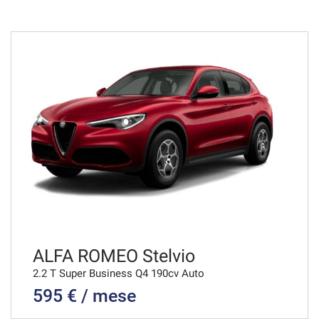
48 Mesi
VEDI
1.471€/mese
48 Mesi
VEDI
1.478€/mese
36 Mesi
VEDI
ALFA ROMEO Stelvio
2.2 T Super Business Q4 190cv Auto
595 € / mese
1.491€/mese
36 Mesi