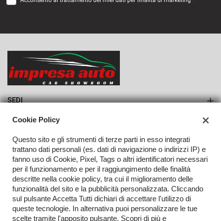
Acconsento al trattamento dei miei dati per finalità di marketing *
VEDI
1.622€/mese
36 Mesi
VEDI
SEDI
Sede di Monteforte Irpino
Cookie Policy
AZIENDA
Questo sito e gli strumenti di terze parti in esso integrati
Azienda
trattano dati personali (es. dati di navigazione o indirizzi IP) e
fanno uso di Cookie, Pixel, Tags o altri identificatori necessari
Contatti
per il funzionamento e per il raggiungimento delle finalità
descritte nella cookie policy, tra cui il miglioramento delle
funzionalità del sito e la pubblicità personalizzata. Cliccando
sul pulsante Accetta Tutti dichiari di accettare l'utilizzo di
TORNA IN CIMA
queste tecnologie. In alternativa puoi personalizzare le tue
scelte tramite l'apposito pulsante. Scopri di più e