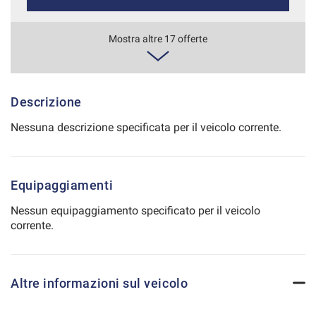
Salva
le
1.256€/mese
Mostra altre 17 offerte
impostazioni
36 Mesi
VEDI
Descrizione
Nessuna descrizione specificata per il veicolo corrente.
1.269€/mese
36 Mesi
Equipaggiamenti
VEDI
Nessun equipaggiamento specificato per il veicolo
corrente.
1.282€/mese
36 Mesi
Altre informazioni sul veicolo
VEDI