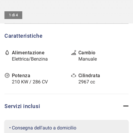
tracciamento
che
CONTATTI
adottiamo
1 di 4
per
offrire
AREA COMMERCIANTI
le
Caratteristiche
funzionalità
e
svolgere
Alimentazione
Cambio
le
Elettrica/Benzina
Manuale
attività
di
seguito
Potenza
Cilindrata
descritte.
210 KW / 286 CV
2967 cc
Per
ottenere
maggiori
informazioni
Servizi inclusi
sull'utilità
e
sul
funzionamento
• Consegna dell'auto a domicilio
di