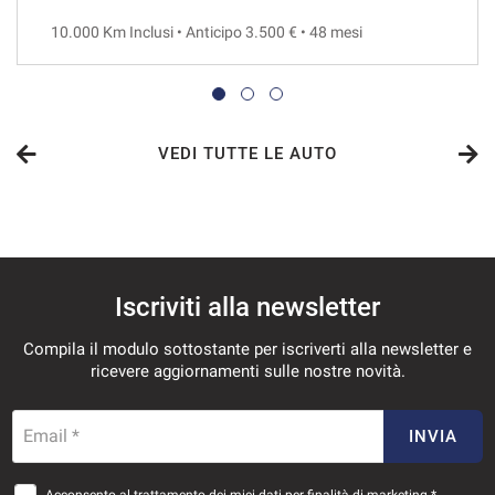
10.000 Km Inclusi • Anticipo 3.500 € • 48 mesi
VEDI
650€/mese
36 Mesi
VEDI TUTTE LE AUTO
VEDI
658€/mese
Iscriviti alla newsletter
48 Mesi
Compila il modulo sottostante per iscriverti alla newsletter e
VEDI
ricevere aggiornamenti sulle nostre novità.
672€/mese
Email *
INVIA
36 Mesi