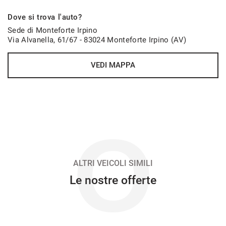
576€/mese
Dove si trova l'auto?
48 Mesi
Sede di Monteforte Irpino
Via Alvanella, 61/67 - 83024 Monteforte Irpino (AV)
VEDI
VEDI MAPPA
585€/mese
36 Mesi
VEDI
O
596€/mese
48 Mesi
ALTRI VEICOLI SIMILI
Le nostre offerte
VEDI
615€/mese