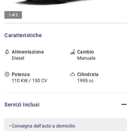
tracciamento
che
CONTATTI
adottiamo
1 di 2
per
offrire
AREA COMMERCIANTI
le
Caratteristiche
funzionalità
e
svolgere
Alimentazione
Cambio
le
Diesel
Manuale
attività
di
seguito
Potenza
Cilindrata
descritte.
110 KW / 150 CV
1995 cc
Per
ottenere
maggiori
informazioni
Servizi inclusi
sull'utilità
e
sul
funzionamento
• Consegna dell'auto a domicilio
di