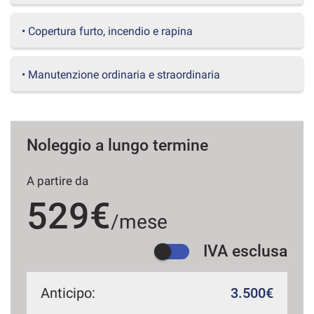
questi
strumenti
• Copertura furto, incendio e rapina
di
tracciamento
si
• Manutenzione ordinaria e straordinaria
rimanda
alla
cookie
policy.
Puoi
Noleggio a lungo termine
rivedere
e
A partire da
modificare
le
529€
tue
/mese
scelte
in
IVA esclusa
qualsiasi
momento.
Anticipo:
3.500€
a