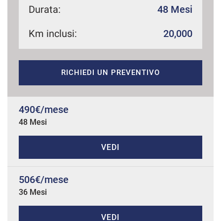
Durata:
48 Mesi
Km inclusi:
20,000
mpre
Cookie necessari
ilitato
RICHIEDI UN PREVENTIVO
Cookie delle preferenze
Cookie per il miglioramento dell'esperienza utente
490€/mese
48 Mesi
Cookie analitici
VEDI
Cookie di marketing
506€/mese
36 Mesi
Leggi
la
cookie
policy
VEDI