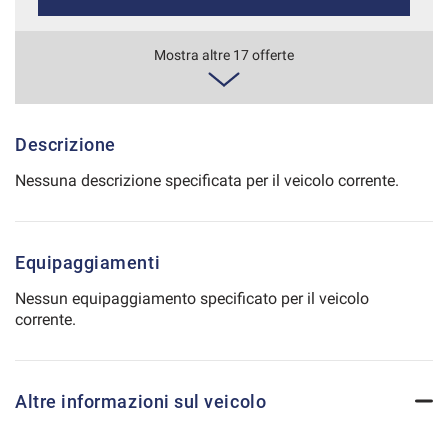
Salva
le
510€/mese
Mostra altre 17 offerte
impostazioni
48 Mesi
VEDI
Descrizione
Nessuna descrizione specificata per il veicolo corrente.
518€/mese
36 Mesi
Equipaggiamenti
VEDI
Nessun equipaggiamento specificato per il veicolo
corrente.
540€/mese
36 Mesi
Altre informazioni sul veicolo
VEDI