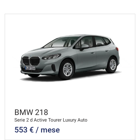
48 Mesi
VEDI
616€/mese
36 Mesi
VEDI
628€/mese
36 Mesi
VEDI
BMW 218
Serie 2 d Active Tourer Luxury Auto
553 € / mese
636€/mese
48 Mesi