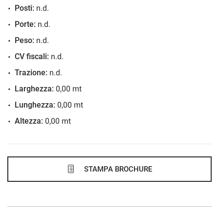
Posti:
n.d.
550€/mese
Porte:
n.d.
48 Mesi
Peso:
n.d.
VEDI
CV fiscali:
n.d.
Trazione:
n.d.
562€/mese
Larghezza:
0,00 mt
36 Mesi
Lunghezza:
0,00 mt
Altezza:
0,00 mt
VEDI
572€/mese
48 Mesi
STAMPA BROCHURE
VEDI