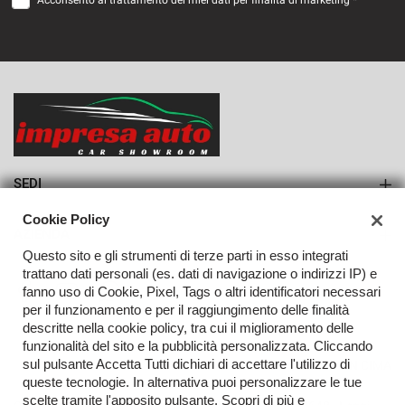
Acconsento al trattamento dei miei dati per finalità di marketing *
VEDI
695€/mese
36 Mesi
VEDI
SEDI
Sede di Monteforte Irpino
Cookie Policy
AZIENDA
Questo sito e gli strumenti di terze parti in esso integrati
Azienda
trattano dati personali (es. dati di navigazione o indirizzi IP) e
fanno uso di Cookie, Pixel, Tags o altri identificatori necessari
Contatti
per il funzionamento e per il raggiungimento delle finalità
descritte nella cookie policy, tra cui il miglioramento delle
funzionalità del sito e la pubblicità personalizzata. Cliccando
sul pulsante Accetta Tutti dichiari di accettare l'utilizzo di
TORNA IN CIMA
queste tecnologie. In alternativa puoi personalizzare le tue
scelte tramite l'apposito pulsante. Scopri di più e