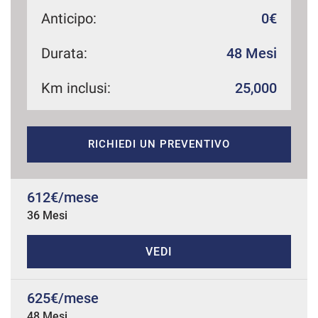
Anticipo:
0€
Durata:
48 Mesi
mpre
Cookie necessari
ilitato
Km inclusi:
25,000
Cookie delle preferenze
RICHIEDI UN PREVENTIVO
Cookie per il miglioramento dell'esperienza utente
Cookie analitici
612€/mese
36 Mesi
Cookie di marketing
VEDI
Leggi
la
625€/mese
cookie
policy
48 Mesi