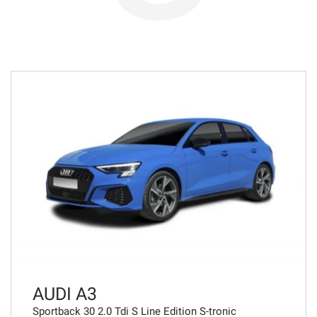
768€/mese
36 Mesi
VEDI
783€/mese
48 Mesi
VEDI
807€/mese
36 Mesi
VEDI
AUDI A3
Sportback 30 2.0 Tdi S Line Edition S-tronic