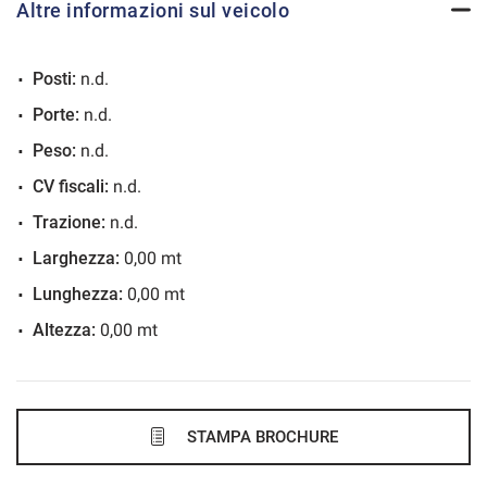
Altre informazioni sul veicolo
VEDI
Posti:
n.d.
692€/mese
Porte:
n.d.
36 Mesi
Peso:
n.d.
VEDI
CV fiscali:
n.d.
Trazione:
n.d.
723€/mese
Larghezza:
0,00 mt
48 Mesi
Lunghezza:
0,00 mt
Altezza:
0,00 mt
VEDI
727€/mese
36 Mesi
STAMPA BROCHURE