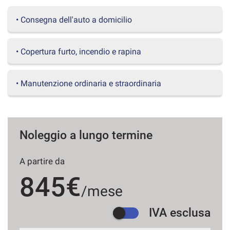
questi
• Consegna dell'auto a domicilio
strumenti
di
tracciamento
si
• Copertura furto, incendio e rapina
rimanda
alla
cookie
• Manutenzione ordinaria e straordinaria
policy.
Puoi
rivedere
e
modificare
Noleggio a lungo termine
le
tue
A partire da
scelte
in
845€
qualsiasi
/mese
momento.
IVA esclusa
a