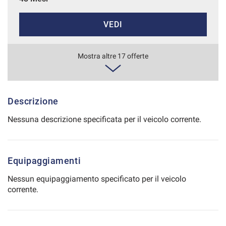
Salva
VEDI
le
impostazioni
651€/mese
Mostra altre 17 offerte
36 Mesi
VEDI
Descrizione
Nessuna descrizione specificata per il veicolo corrente.
661€/mese
48 Mesi
Equipaggiamenti
VEDI
Nessun equipaggiamento specificato per il veicolo
corrente.
691€/mese
48 Mesi