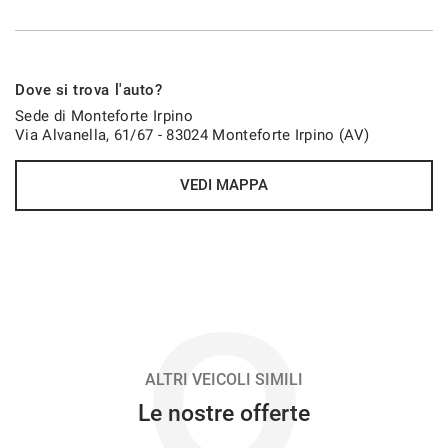
VEDI
747€/mese
Dove si trova l'auto?
48 Mesi
Sede di Monteforte Irpino
Via Alvanella, 61/67 - 83024 Monteforte Irpino (AV)
VEDI
VEDI MAPPA
758€/mese
48 Mesi
VEDI
O
765€/mese
36 Mesi
ALTRI VEICOLI SIMILI
Le nostre offerte
VEDI