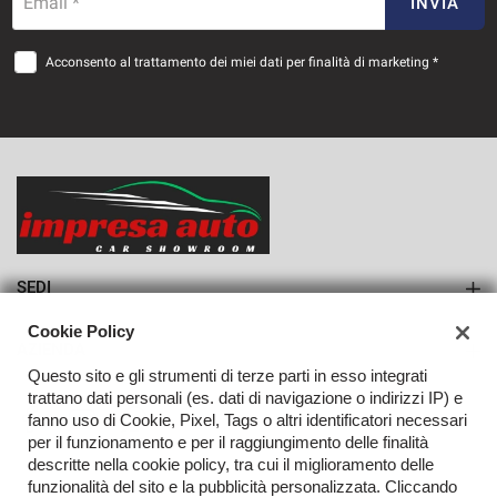
883€/mese
Email *
INVIA
36 Mesi
Acconsento al trattamento dei miei dati per finalità di marketing *
VEDI
921€/mese
36 Mesi
VEDI
SEDI
Sede di Monteforte Irpino
Cookie Policy
AZIENDA
Questo sito e gli strumenti di terze parti in esso integrati
Azienda
trattano dati personali (es. dati di navigazione o indirizzi IP) e
fanno uso di Cookie, Pixel, Tags o altri identificatori necessari
Contatti
per il funzionamento e per il raggiungimento delle finalità
descritte nella cookie policy, tra cui il miglioramento delle
funzionalità del sito e la pubblicità personalizzata. Cliccando