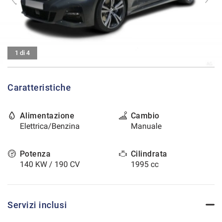
tracciamento
che
CONTATTI
adottiamo
per
offrire
AREA COMMERCIANTI
le
1 di 4
funzionalità
e
svolgere
Caratteristiche
le
attività
di
Alimentazione
Cambio
seguito
Elettrica/Benzina
Manuale
descritte.
Per
ottenere
Potenza
Cilindrata
maggiori
140 KW / 190 CV
1995 cc
informazioni
sull'utilità
e
sul
Servizi inclusi
funzionamento
di