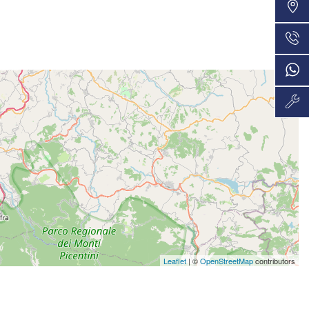
VEDI
48 Mesi
774€/mese
VEDI
36 Mesi
790€/mese
VEDI
48 Mesi
807€/mese
VEDI
36 Mesi
820€/mese
VEDI
48 Mesi
Leaflet
| ©
OpenStreetMap
contributors
841€/mese
VEDI
36 Mesi