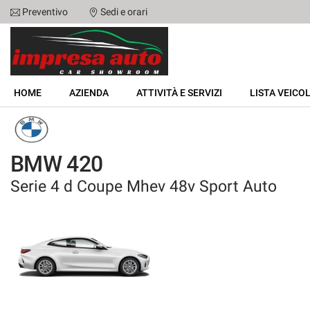
Preventivo
Sedi e orari
Le
tue
preferenze
di
HOME
consenso
HOME
AZIENDA
ATTIVITÀ E SERVIZI
LISTA VEICOL
Il
AZIENDA
seguente
pannello
ATTIVITÀ E SERVIZI
ti
BMW 420
consente
di
Serie 4 d Coupe Mhev 48v Sport Auto
LISTA VEICOLI
esprimere
le
tue
NOLEGGIO
preferenze
di
consenso
ACQUISTIAMO USATO
alle
tecnologie
ASSISTENZA
di