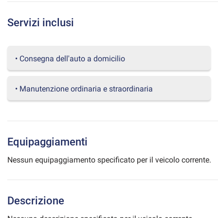
questi
strumenti
Servizi inclusi
di
tracciamento
si
rimanda
• Consegna dell'auto a domicilio
alla
cookie
policy.
• Manutenzione ordinaria e straordinaria
Puoi
rivedere
e
modificare
le
Equipaggiamenti
tue
scelte
Nessun equipaggiamento specificato per il veicolo corrente.
in
qualsiasi
momento.
Descrizione
a