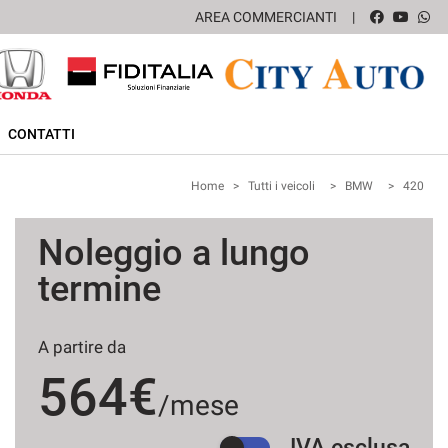
AREA COMMERCIANTI
CONTATTI
Home
>
Tutti i veicoli
>
BMW
>
420
Noleggio a lungo
termine
A partire da
564€
/mese
IVA esclusa