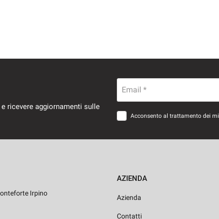
Email *
 e ricevere aggiornamenti sulle
Acconsento al trattamento dei miei
AZIENDA
onteforte Irpino
Azienda
Contatti