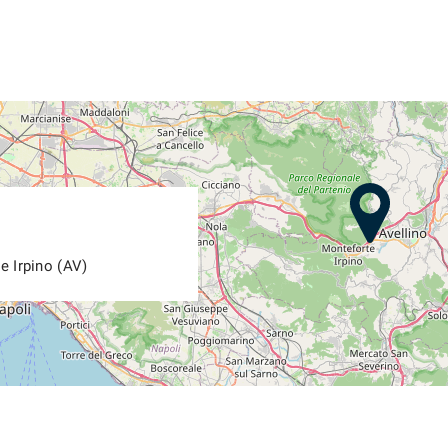
e Irpino (AV)