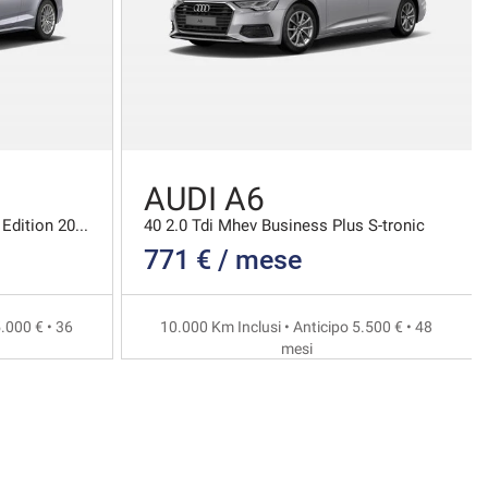
AUDI A6
Coupe 40 2.0 Tdi Mhev S Line Edition 204cv S-troni
40 2.0 Tdi Mhev Business Plus S-tronic
771 € / mese
.000 € • 36
10.000 Km Inclusi • Anticipo 5.500 € • 48
mesi