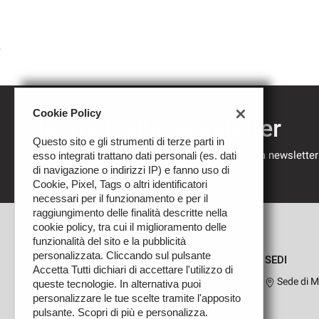
Cookie Policy
Iscriviti alla newsletter
Questo sito e gli strumenti di terze parti in
Compila il modulo sottostante per iscriverti alla newsletter
esso integrati trattano dati personali (es. dati
nostre novità.
di navigazione o indirizzi IP) e fanno uso di
Cookie, Pixel, Tags o altri identificatori
necessari per il funzionamento e per il
raggiungimento delle finalità descritte nella
cookie policy, tra cui il miglioramento delle
funzionalità del sito e la pubblicità
personalizzata. Cliccando sul pulsante
SEDI
Accetta Tutti dichiari di accettare l'utilizzo di
Sede di M
queste tecnologie. In alternativa puoi
personalizzare le tue scelte tramite l'apposito
pulsante. Scopri di più e personalizza.
Leggi