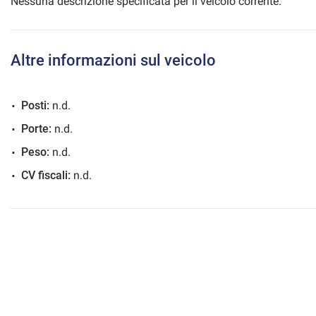
Nessuna descrizione specificata per il veicolo corrente.
Altre informazioni sul veicolo
mpre
Cookie necessari
ilitato
Posti:
n.d.
Cookie delle preferenze
Porte:
n.d.
Peso:
n.d.
Cookie per il miglioramento dell'esperienza utente
CV fiscali:
n.d.
Cookie analitici
Cookie di marketing