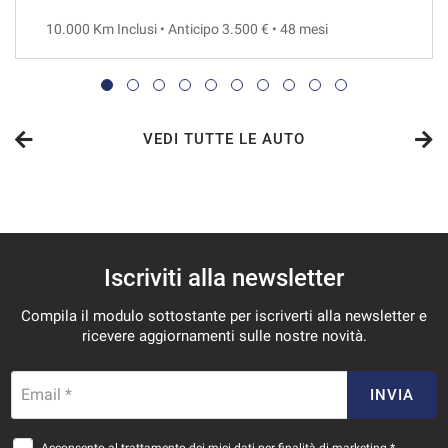
10.000 Km Inclusi • Anticipo 3.500 € • 48 mesi
VEDI
912€/mese
48 Mesi
VEDI TUTTE LE AUTO
VEDI
914€/mese
Iscriviti alla newsletter
36 Mesi
Compila il modulo sottostante per iscriverti alla newsletter e
VEDI
ricevere aggiornamenti sulle nostre novità.
946€/mese
Email *
INVIA
36 Mesi