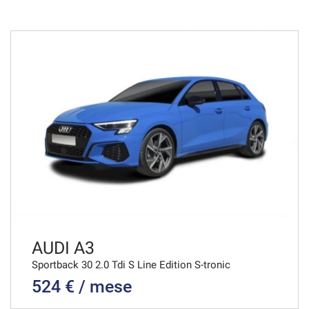
48 Mesi
VEDI
856€/mese
36 Mesi
VEDI
875€/mese
48 Mesi
VEDI
AUDI A3
Sportback 30 2.0 Tdi S Line Edition S-tronic
524 € / mese
885€/mese
36 Mesi