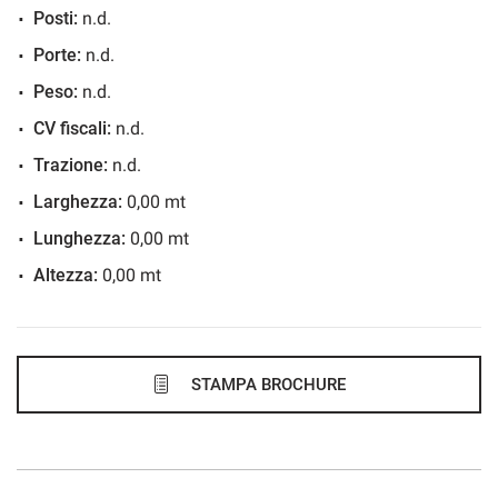
Posti:
n.d.
738€/mese
Porte:
n.d.
48 Mesi
Peso:
n.d.
VEDI
CV fiscali:
n.d.
Trazione:
n.d.
768€/mese
Larghezza:
0,00 mt
36 Mesi
Lunghezza:
0,00 mt
Altezza:
0,00 mt
VEDI
775€/mese
48 Mesi
STAMPA BROCHURE
VEDI