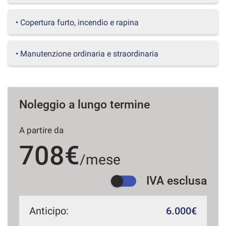
questi
strumenti
• Copertura furto, incendio e rapina
di
tracciamento
si
• Manutenzione ordinaria e straordinaria
rimanda
alla
cookie
policy.
Puoi
Noleggio a lungo termine
rivedere
e
A partire da
modificare
le
708€
tue
/mese
scelte
in
IVA esclusa
qualsiasi
momento.
Anticipo:
6.000€
a