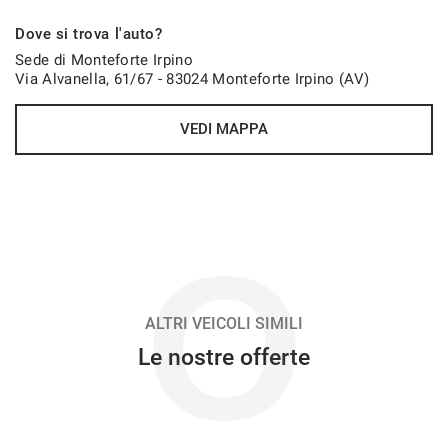
794€/mese
Dove si trova l'auto?
48 Mesi
Sede di Monteforte Irpino
Via Alvanella, 61/67 - 83024 Monteforte Irpino (AV)
VEDI
VEDI MAPPA
802€/mese
36 Mesi
VEDI
O
814€/mese
48 Mesi
ALTRI VEICOLI SIMILI
Le nostre offerte
VEDI
845€/mese