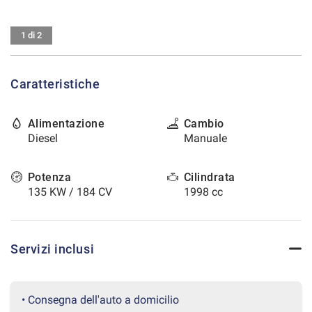
tracciamento
che
CONTATTI
adottiamo
1 di 2
per
offrire
AREA COMMERCIANTI
le
Caratteristiche
funzionalità
e
svolgere
Alimentazione
Cambio
le
Diesel
Manuale
attività
di
seguito
Potenza
Cilindrata
descritte.
135 KW / 184 CV
1998 cc
Per
ottenere
maggiori
informazioni
Servizi inclusi
sull'utilità
e
sul
funzionamento
• Consegna dell'auto a domicilio
di