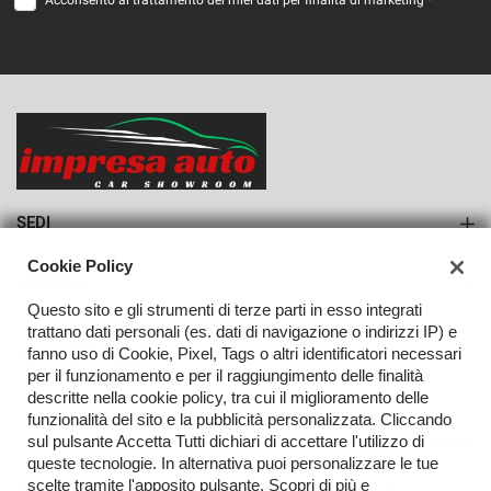
Acconsento al trattamento dei miei dati per finalità di marketing *
VEDI
980€/mese
36 Mesi
VEDI
SEDI
Sede di Monteforte Irpino
Cookie Policy
AZIENDA
Questo sito e gli strumenti di terze parti in esso integrati
Azienda
trattano dati personali (es. dati di navigazione o indirizzi IP) e
fanno uso di Cookie, Pixel, Tags o altri identificatori necessari
Contatti
per il funzionamento e per il raggiungimento delle finalità
descritte nella cookie policy, tra cui il miglioramento delle
funzionalità del sito e la pubblicità personalizzata. Cliccando
sul pulsante Accetta Tutti dichiari di accettare l'utilizzo di
TORNA IN CIMA
queste tecnologie. In alternativa puoi personalizzare le tue
scelte tramite l'apposito pulsante. Scopri di più e