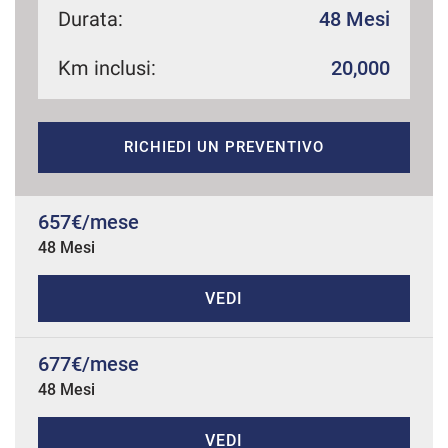
Durata:
48 Mesi
Km inclusi:
20,000
mpre
Cookie necessari
ilitato
RICHIEDI UN PREVENTIVO
Cookie delle preferenze
Cookie per il miglioramento dell'esperienza utente
657€/mese
48 Mesi
Cookie analitici
VEDI
Cookie di marketing
677€/mese
48 Mesi
Leggi
la
cookie
policy
VEDI