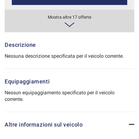
Salva
le
678€/mese
Mostra altre 17 offerte
impostazioni
36 Mesi
VEDI
Descrizione
Nessuna descrizione specificata per il veicolo corrente.
707€/mese
36 Mesi
Equipaggiamenti
VEDI
Nessun equipaggiamento specificato per il veicolo
corrente.
736€/mese
36 Mesi
Altre informazioni sul veicolo
VEDI