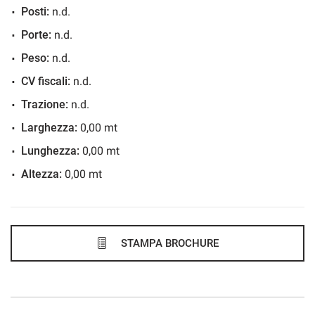
Posti:
n.d.
1.104€/mese
Porte:
n.d.
36 Mesi
Peso:
n.d.
VEDI
CV fiscali:
n.d.
Trazione:
n.d.
1.121€/mese
Larghezza:
0,00 mt
48 Mesi
Lunghezza:
0,00 mt
Altezza:
0,00 mt
VEDI
1.167€/mese
36 Mesi
STAMPA BROCHURE
VEDI