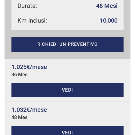
Durata:
48 Mesi
Km inclusi:
10,000
mpre
Cookie necessari
ilitato
RICHIEDI UN PREVENTIVO
Cookie delle preferenze
Cookie per il miglioramento dell'esperienza utente
1.025€/mese
36 Mesi
Cookie analitici
VEDI
Cookie di marketing
1.032€/mese
48 Mesi
Leggi
la
cookie
policy
VEDI