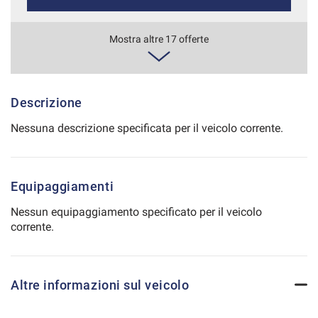
Salva
le
1.038€/mese
Mostra altre 17 offerte
impostazioni
36 Mesi
VEDI
Descrizione
Nessuna descrizione specificata per il veicolo corrente.
1.051€/mese
36 Mesi
Equipaggiamenti
VEDI
Nessun equipaggiamento specificato per il veicolo
corrente.
1.064€/mese
48 Mesi
Altre informazioni sul veicolo
VEDI