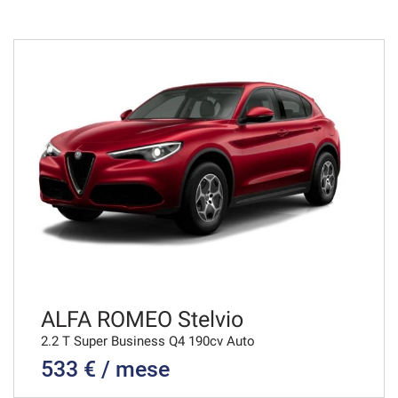
48 Mesi
VEDI
1.247€/mese
36 Mesi
VEDI
1.260€/mese
36 Mesi
VEDI
ALFA ROMEO Stelvio
2.2 T Super Business Q4 190cv Auto
533 € / mese
1.273€/mese
36 Mesi