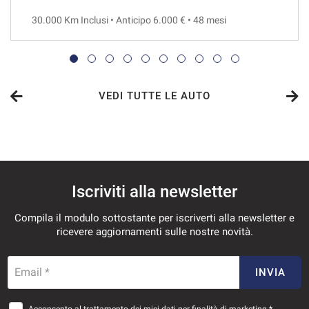
30.000 Km Inclusi • Anticipo 6.000 € • 48 mesi
VEDI
1.287€/mese
48 Mesi
VEDI TUTTE LE AUTO
VEDI
1.326€/mese
Iscriviti alla newsletter
36 Mesi
Compila il modulo sottostante per iscriverti alla newsletter e
VEDI
ricevere aggiornamenti sulle nostre novità.
1.335€/mese
Email *
INVIA
48 Mesi