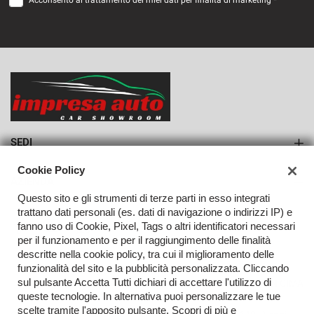
Acconsento al trattamento dei miei dati per finalità di marketing *
VEDI
1.389€/mese
36 Mesi
VEDI
SEDI
Sede di Monteforte Irpino
Cookie Policy
AZIENDA
Questo sito e gli strumenti di terze parti in esso integrati
Azienda
trattano dati personali (es. dati di navigazione o indirizzi IP) e
fanno uso di Cookie, Pixel, Tags o altri identificatori necessari
Contatti
per il funzionamento e per il raggiungimento delle finalità
descritte nella cookie policy, tra cui il miglioramento delle
funzionalità del sito e la pubblicità personalizzata. Cliccando
sul pulsante Accetta Tutti dichiari di accettare l'utilizzo di
TORNA IN CIMA
queste tecnologie. In alternativa puoi personalizzare le tue
scelte tramite l'apposito pulsante. Scopri di più e