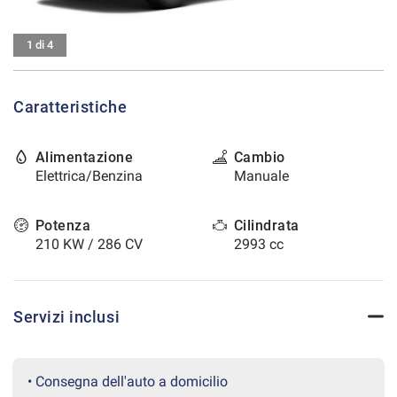
tracciamento
che
CONTATTI
adottiamo
1 di 4
per
offrire
AREA COMMERCIANTI
le
Caratteristiche
funzionalità
e
svolgere
Alimentazione
Cambio
le
Elettrica/Benzina
Manuale
attività
di
seguito
Potenza
Cilindrata
descritte.
210 KW / 286 CV
2993 cc
Per
ottenere
maggiori
informazioni
Servizi inclusi
sull'utilità
e
sul
funzionamento
• Consegna dell'auto a domicilio
di