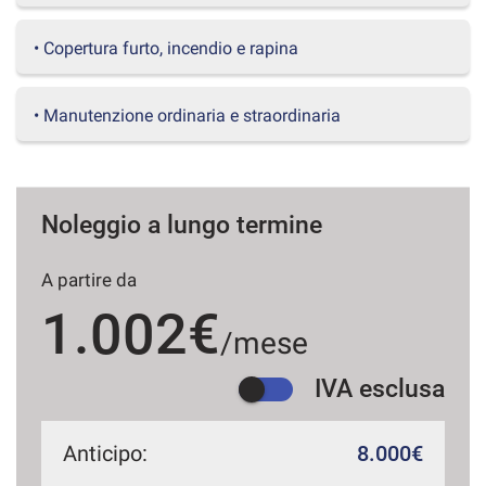
questi
strumenti
• Copertura furto, incendio e rapina
di
tracciamento
si
• Manutenzione ordinaria e straordinaria
rimanda
alla
cookie
policy.
Puoi
Noleggio a lungo termine
rivedere
e
A partire da
modificare
le
1.002€
tue
/mese
scelte
in
IVA esclusa
qualsiasi
momento.
Anticipo:
8.000€
a