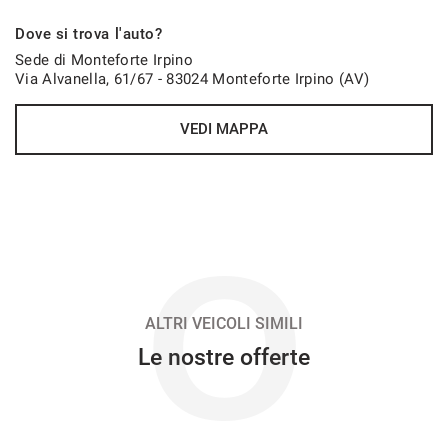
1.168€/mese
Dove si trova l'auto?
48 Mesi
Sede di Monteforte Irpino
Via Alvanella, 61/67 - 83024 Monteforte Irpino (AV)
VEDI
VEDI MAPPA
1.169€/mese
48 Mesi
VEDI
O
1.198€/mese
48 Mesi
ALTRI VEICOLI SIMILI
Le nostre offerte
VEDI
1.230€/mese