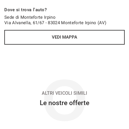
426€/mese
Dove si trova l'auto?
48 Mesi
Sede di Monteforte Irpino
Via Alvanella, 61/67 - 83024 Monteforte Irpino (AV)
VEDI
VEDI MAPPA
440€/mese
36 Mesi
VEDI
O
445€/mese
48 Mesi
ALTRI VEICOLI SIMILI
Le nostre offerte
VEDI
460€/mese