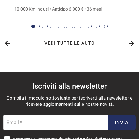
10.000 Km Inclusi • Anticipo 6.000 € • 36 mesi
VEDI
482€/mese
48 Mesi
VEDI TUTTE LE AUTO
VEDI
497€/mese
Iscriviti alla newsletter
36 Mesi
Compila il modulo sottostante per iscriverti alla newsletter e
VEDI
ricevere aggiornamenti sulle nostre novità.
515€/mese
Email *
INVIA
36 Mesi