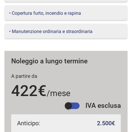
questi
strumenti
• Copertura furto, incendio e rapina
di
tracciamento
si
• Manutenzione ordinaria e straordinaria
rimanda
alla
cookie
policy.
Puoi
Noleggio a lungo termine
rivedere
e
A partire da
modificare
le
422€
tue
/mese
scelte
in
IVA esclusa
qualsiasi
momento.
Anticipo:
2.500€
a