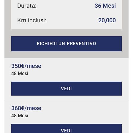
Durata:
36 Mesi
Km inclusi:
20,000
mpre
Cookie necessari
ilitato
RICHIEDI UN PREVENTIVO
Cookie delle preferenze
Cookie per il miglioramento dell'esperienza utente
350€/mese
48 Mesi
Cookie analitici
VEDI
Cookie di marketing
368€/mese
48 Mesi
Leggi
la
cookie
policy
VEDI