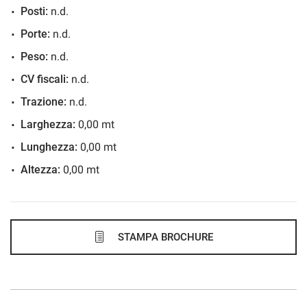
Posti:
n.d.
406€/mese
Porte:
n.d.
48 Mesi
Peso:
n.d.
VEDI
CV fiscali:
n.d.
Trazione:
n.d.
408€/mese
Larghezza:
0,00 mt
48 Mesi
Lunghezza:
0,00 mt
Altezza:
0,00 mt
VEDI
424€/mese
48 Mesi
STAMPA BROCHURE
VEDI