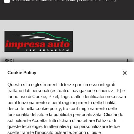
Acconsento al trattamento dei miei dati per finalità di marketing *
VEDI
535€/mese
36 Mesi
VEDI
SEDI
Sede di Monteforte Irpino
Cookie Policy
AZIENDA
Questo sito e gli strumenti di terze parti in esso integrati
Azienda
trattano dati personali (es. dati di navigazione o indirizzi IP) e
fanno uso di Cookie, Pixel, Tags o altri identificatori necessari
Contatti
per il funzionamento e per il raggiungimento delle finalità
descritte nella cookie policy, tra cui il miglioramento delle
funzionalità del sito e la pubblicità personalizzata. Cliccando
sul pulsante Accetta Tutti dichiari di accettare l'utilizzo di
TORNA IN CIMA
queste tecnologie. In alternativa puoi personalizzare le tue
scelte tramite l'apposito pulsante. Scopri di più e