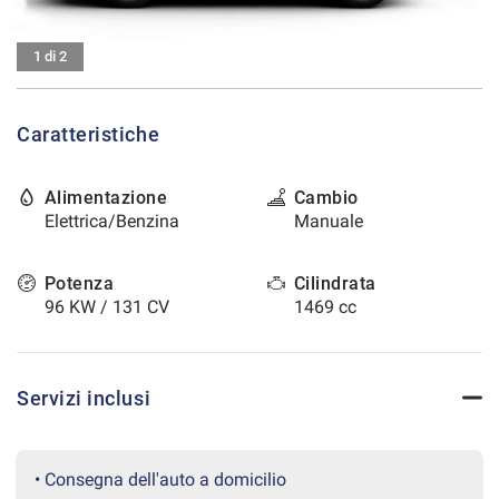
tracciamento
che
CONTATTI
adottiamo
1 di 2
per
offrire
AREA COMMERCIANTI
le
Caratteristiche
funzionalità
e
svolgere
Alimentazione
Cambio
le
Elettrica/Benzina
Manuale
attività
di
seguito
Potenza
Cilindrata
descritte.
96 KW / 131 CV
1469 cc
Per
ottenere
maggiori
informazioni
Servizi inclusi
sull'utilità
e
sul
funzionamento
• Consegna dell'auto a domicilio
di