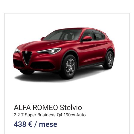
36 Mesi
VEDI
463€/mese
36 Mesi
VEDI
464€/mese
48 Mesi
VEDI
ALFA ROMEO Stelvio
2.2 T Super Business Q4 190cv Auto
438 € / mese
479€/mese
36 Mesi