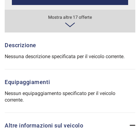
Salva
le
387€/mese
Mostra altre 17 offerte
impostazioni
48 Mesi
VEDI
Descrizione
Nessuna descrizione specificata per il veicolo corrente.
388€/mese
36 Mesi
Equipaggiamenti
VEDI
Nessun equipaggiamento specificato per il veicolo
corrente.
404€/mese
36 Mesi
Altre informazioni sul veicolo
VEDI