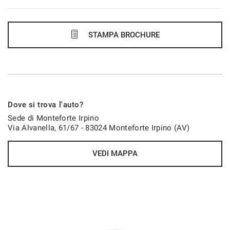
591€/mese
60 Mesi
STAMPA BROCHURE
VEDI
609€/mese
Dove si trova l'auto?
48 Mesi
Sede di Monteforte Irpino
Via Alvanella, 61/67 - 83024 Monteforte Irpino (AV)
VEDI
VEDI MAPPA
622€/mese
60 Mesi
VEDI