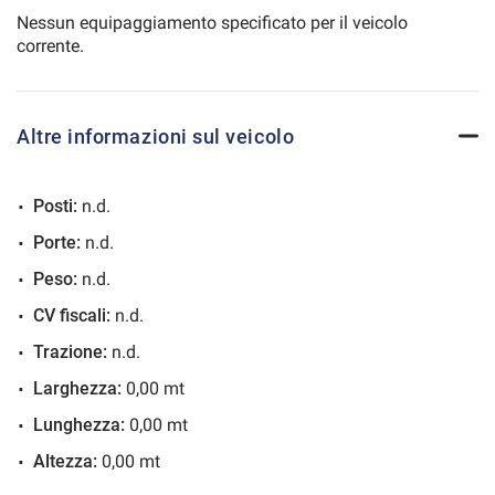
Nessun equipaggiamento specificato per il veicolo
corrente.
540€/mese
60 Mesi
Altre informazioni sul veicolo
VEDI
Posti:
n.d.
564€/mese
Porte:
n.d.
60 Mesi
Peso:
n.d.
VEDI
CV fiscali:
n.d.
Trazione:
n.d.
576€/mese
Larghezza:
0,00 mt
48 Mesi
Lunghezza:
0,00 mt
Altezza:
0,00 mt
VEDI