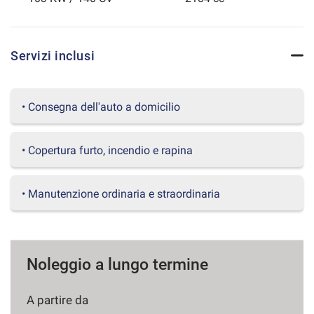
questi
strumenti
di
Servizi inclusi
tracciamento
si
rimanda
alla
• Consegna dell'auto a domicilio
cookie
policy.
Puoi
• Copertura furto, incendio e rapina
rivedere
e
modificare
• Manutenzione ordinaria e straordinaria
le
tue
scelte
in
qualsiasi
Noleggio a lungo termine
momento.
A partire da
a