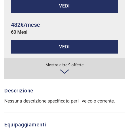
VEDI
Salva
le
impostazioni
482€/mese
60 Mesi
VEDI
511€/mese
Mostra altre 9 offerte
48 Mesi
VEDI
Descrizione
Nessuna descrizione specificata per il veicolo corrente.
540€/mese
48 Mesi
Equipaggiamenti
VEDI