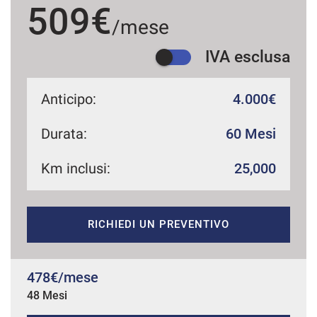
509€
/mese
IVA esclusa
mpre
Cookie necessari
ilitato
Anticipo:
4.000€
Cookie delle preferenze
Durata:
60 Mesi
Cookie per il miglioramento dell'esperienza utente
Km inclusi:
25,000
Cookie analitici
RICHIEDI UN PREVENTIVO
Cookie di marketing
478€/mese
Leggi
la
48 Mesi
cookie
policy