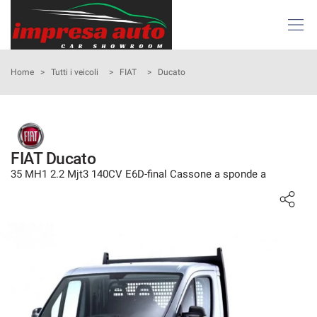
Le
tue
preferenze
di
HOME
Home
>
Tutti i veicoli
>
FIAT
>
Ducato
consenso
Il
AZIENDA
seguente
pannello
ATTIVITÀ E SERVIZI
ti
FIAT Ducato
consente
35 MH1 2.2 Mjt3 140CV E6D-final Cassone a sponde a
di
LISTA VEICOLI
esprimere
le
tue
NOLEGGIO
preferenze
di
consenso
ACQUISTIAMO USATO
alle
tecnologie
ASSISTENZA
di