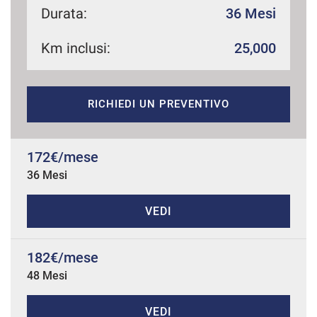
Durata:
36 Mesi
Km inclusi:
25,000
mpre
Cookie necessari
ilitato
RICHIEDI UN PREVENTIVO
Cookie delle preferenze
Cookie per il miglioramento dell'esperienza utente
172€/mese
36 Mesi
Cookie analitici
VEDI
Cookie di marketing
182€/mese
48 Mesi
Leggi
la
cookie
policy
VEDI