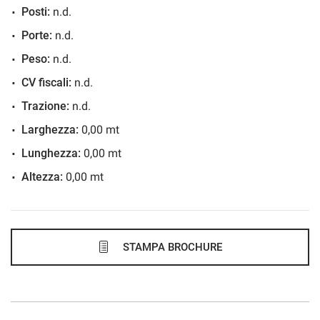
Posti:
n.d.
207€/mese
Porte:
n.d.
48 Mesi
Peso:
n.d.
VEDI
CV fiscali:
n.d.
Trazione:
n.d.
210€/mese
Larghezza:
0,00 mt
36 Mesi
Lunghezza:
0,00 mt
Altezza:
0,00 mt
VEDI
221€/mese
48 Mesi
STAMPA BROCHURE
VEDI