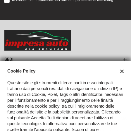
Acconsento al trattamento dei miei dati per finalità di marketing *
VEDI
331€/mese
36 Mesi
VEDI
SEDI
Sede di Monteforte Irpino
Cookie Policy
AZIENDA
Questo sito e gli strumenti di terze parti in esso integrati
Azienda
trattano dati personali (es. dati di navigazione o indirizzi IP) e
fanno uso di Cookie, Pixel, Tags o altri identificatori necessari
Contatti
per il funzionamento e per il raggiungimento delle finalità
descritte nella cookie policy, tra cui il miglioramento delle
funzionalità del sito e la pubblicità personalizzata. Cliccando
sul pulsante Accetta Tutti dichiari di accettare l'utilizzo di
TORNA IN CIMA
queste tecnologie. In alternativa puoi personalizzare le tue
scelte tramite l'apposito pulsante. Scopri di più e