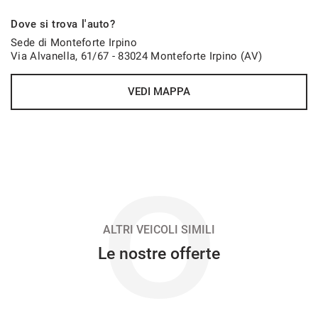
222€/mese
Dove si trova l'auto?
36 Mesi
Sede di Monteforte Irpino
Via Alvanella, 61/67 - 83024 Monteforte Irpino (AV)
VEDI
VEDI MAPPA
234€/mese
48 Mesi
VEDI
O
269€/mese
48 Mesi
ALTRI VEICOLI SIMILI
Le nostre offerte
VEDI
281€/mese