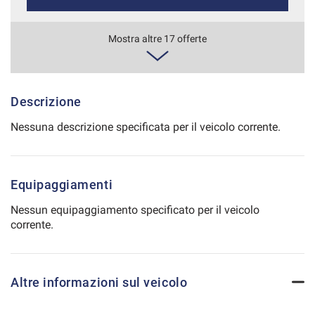
Salva
le
183€/mese
Mostra altre 17 offerte
impostazioni
36 Mesi
VEDI
Descrizione
Nessuna descrizione specificata per il veicolo corrente.
195€/mese
48 Mesi
Equipaggiamenti
VEDI
Nessun equipaggiamento specificato per il veicolo
corrente.
198€/mese
36 Mesi
Altre informazioni sul veicolo
VEDI