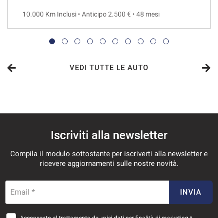
10.000 Km Inclusi • Anticipo 2.500 € • 48 mesi
VEDI
307€/mese
36 Mesi
VEDI TUTTE LE AUTO
VEDI
308€/mese
Iscriviti alla newsletter
48 Mesi
Compila il modulo sottostante per iscriverti alla newsletter e
VEDI
ricevere aggiornamenti sulle nostre novità.
321€/mese
Email *
INVIA
48 Mesi