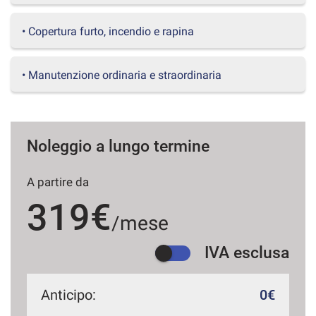
questi
strumenti
• Copertura furto, incendio e rapina
di
tracciamento
si
• Manutenzione ordinaria e straordinaria
rimanda
alla
cookie
policy.
Puoi
Noleggio a lungo termine
rivedere
e
A partire da
modificare
le
319€
tue
/mese
scelte
in
IVA esclusa
qualsiasi
momento.
Anticipo:
0€
a