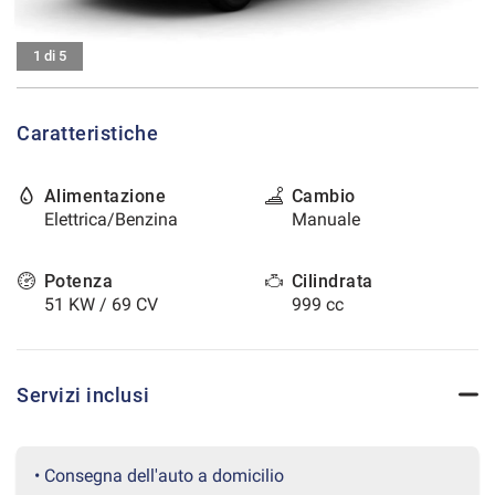
tracciamento
che
CONTATTI
adottiamo
1 di 5
per
offrire
AREA COMMERCIANTI
le
Caratteristiche
funzionalità
e
svolgere
Alimentazione
Cambio
le
Elettrica/Benzina
Manuale
attività
di
seguito
Potenza
Cilindrata
descritte.
51 KW / 69 CV
999 cc
Per
ottenere
maggiori
informazioni
Servizi inclusi
sull'utilità
e
sul
funzionamento
• Consegna dell'auto a domicilio
di