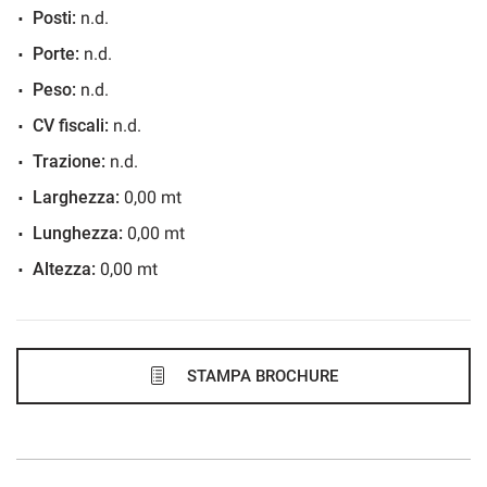
Posti:
n.d.
472€/mese
Porte:
n.d.
48 Mesi
Peso:
n.d.
VEDI
CV fiscali:
n.d.
Trazione:
n.d.
483€/mese
Larghezza:
0,00 mt
36 Mesi
Lunghezza:
0,00 mt
Altezza:
0,00 mt
VEDI
483€/mese
48 Mesi
STAMPA BROCHURE
VEDI