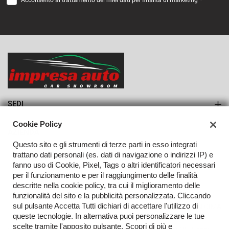
Acconsento al trattamento dei miei dati per finalità di marketing *
VEDI
604€/mese
36 Mesi
VEDI
SEDI
Sede di Monteforte Irpino
Cookie Policy
AZIENDA
Questo sito e gli strumenti di terze parti in esso integrati
Azienda
trattano dati personali (es. dati di navigazione o indirizzi IP) e
fanno uso di Cookie, Pixel, Tags o altri identificatori necessari
Contatti
per il funzionamento e per il raggiungimento delle finalità
descritte nella cookie policy, tra cui il miglioramento delle
funzionalità del sito e la pubblicità personalizzata. Cliccando
sul pulsante Accetta Tutti dichiari di accettare l'utilizzo di
TORNA IN CIMA
queste tecnologie. In alternativa puoi personalizzare le tue
scelte tramite l'apposito pulsante. Scopri di più e