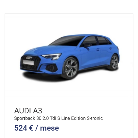
48 Mesi
VEDI
530€/mese
36 Mesi
VEDI
537€/mese
48 Mesi
VEDI
AUDI A3
Sportback 30 2.0 Tdi S Line Edition S-tronic
524 € / mese
540€/mese
36 Mesi