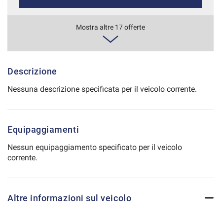
Salva
le
447€/mese
Mostra altre 17 offerte
impostazioni
48 Mesi
VEDI
Descrizione
Nessuna descrizione specificata per il veicolo corrente.
463€/mese
48 Mesi
Equipaggiamenti
VEDI
Nessun equipaggiamento specificato per il veicolo
corrente.
466€/mese
36 Mesi
Altre informazioni sul veicolo
VEDI