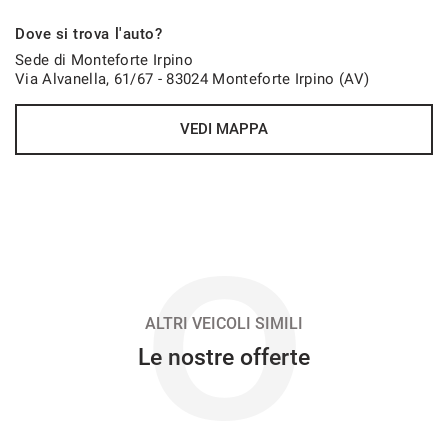
499€/mese
Dove si trova l'auto?
36 Mesi
Sede di Monteforte Irpino
Via Alvanella, 61/67 - 83024 Monteforte Irpino (AV)
VEDI
VEDI MAPPA
503€/mese
48 Mesi
VEDI
O
513€/mese
36 Mesi
ALTRI VEICOLI SIMILI
Le nostre offerte
VEDI
519€/mese