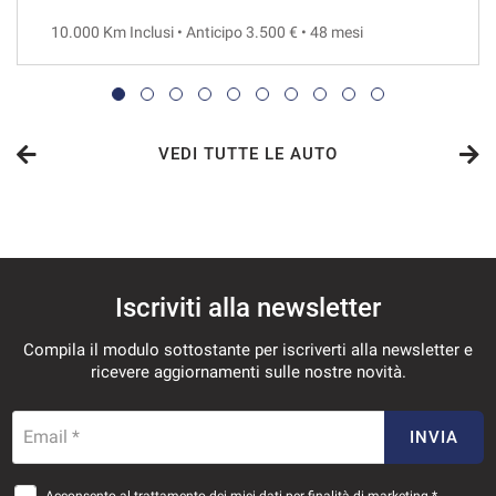
10.000 Km Inclusi • Anticipo 3.500 € • 48 mesi
VEDI
557€/mese
36 Mesi
VEDI TUTTE LE AUTO
VEDI
573€/mese
Iscriviti alla newsletter
36 Mesi
Compila il modulo sottostante per iscriverti alla newsletter e
VEDI
ricevere aggiornamenti sulle nostre novità.
587€/mese
Email *
INVIA
36 Mesi