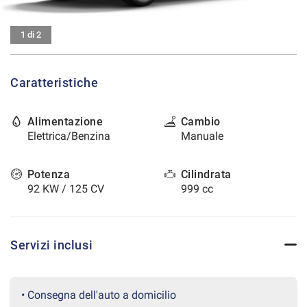
tracciamento
che
CONTATTI
adottiamo
1 di 2
per
offrire
AREA COMMERCIANTI
le
Caratteristiche
funzionalità
e
svolgere
Alimentazione
Cambio
le
Elettrica/Benzina
Manuale
attività
di
seguito
Potenza
Cilindrata
descritte.
92 KW / 125 CV
999 cc
Per
ottenere
maggiori
informazioni
Servizi inclusi
sull'utilità
e
sul
funzionamento
• Consegna dell'auto a domicilio
di