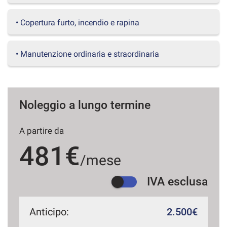
questi
strumenti
• Copertura furto, incendio e rapina
di
tracciamento
si
• Manutenzione ordinaria e straordinaria
rimanda
alla
cookie
policy.
Puoi
Noleggio a lungo termine
rivedere
e
A partire da
modificare
le
481€
tue
/mese
scelte
in
IVA esclusa
qualsiasi
momento.
Anticipo:
2.500€
a