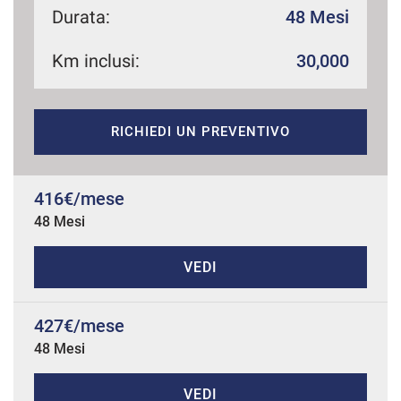
Durata:
48 Mesi
Km inclusi:
30,000
mpre
Cookie necessari
ilitato
RICHIEDI UN PREVENTIVO
Cookie delle preferenze
Cookie per il miglioramento dell'esperienza utente
416€/mese
48 Mesi
Cookie analitici
VEDI
Cookie di marketing
427€/mese
48 Mesi
Leggi
la
cookie
policy
VEDI