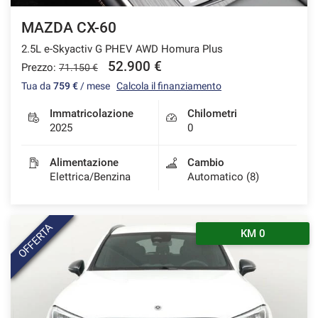
MAZDA CX-60
2.5L e-Skyactiv G PHEV AWD Homura Plus
52.900 €
Prezzo:
71.150 €
Tua da
759 €
/ mese
Calcola il finanziamento
Immatricolazione
Chilometri
2025
0
Alimentazione
Cambio
Elettrica/Benzina
Automatico (8)
OFFERTA
KM 0