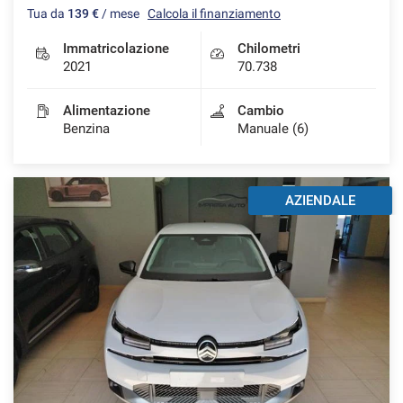
Tua da
139 €
/ mese
Calcola il finanziamento
Immatricolazione
Chilometri
2021
70.738
mpre
Cookie necessari
ilitato
Alimentazione
Cambio
Benzina
Manuale (6)
Cookie delle preferenze
Cookie per il miglioramento dell'esperienza utente
AZIENDALE
Cookie analitici
Cookie di marketing
Leggi
la
cookie
policy