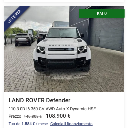
OFFERTA
KM 0
LAND ROVER Defender
110 3.0D I6 350 CV AWD Auto X-Dynamic HSE
108.900 €
Prezzo:
140.808 €
Tua da
1.584 €
/ mese
Calcola il finanziamento