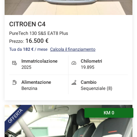
Salva
le
impostazioni
CITROEN C4
PureTech 130 S&S EAT8 Plus
16.500 €
Prezzo:
Tua da
182 €
/ mese
Calcola il finanziamento
Immatricolazione
Chilometri
2025
19.895
Alimentazione
Cambio
Benzina
Sequenziale (8)
OFFERTA
KM 0