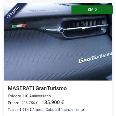
OFFERTA
KM 0
MASERATI GranTurismo
Folgore 110 Anniversario
135.900 €
Prezzo:
205.756 €
Tua da
1.584 €
/ mese
Calcola il finanziamento