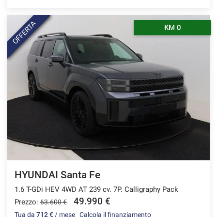
OFFERTA
KM 0
HYUNDAI Santa Fe
1.6 T-GDi HEV 4WD AT 239 cv. 7P. Calligraphy Pack
49.990 €
Prezzo:
63.600 €
Tua da
712 €
/ mese
Calcola il finanziamento