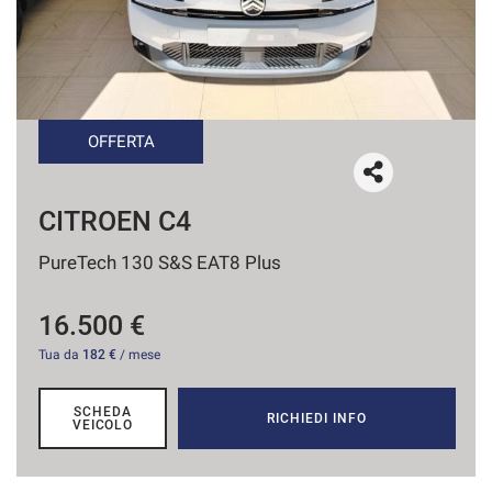
tracciamento
che
CONTATTI
adottiamo
per
offrire
AREA COMMERCIANTI
le
funzionalità
OFFERTA
e
svolgere
le
CITROEN C4
attività
di
PureTech 130 S&S EAT8 Plus
seguito
descritte.
Per
16.500 €
ottenere
Tua da
182 €
/ mese
maggiori
informazioni
sull'utilità
SCHEDA
RICHIEDI INFO
e
VEICOLO
sul
funzionamento
di