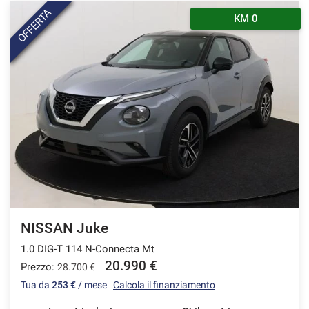
OFFERTA
KM 0
NISSAN Juke
1.0 DIG-T 114 N-Connecta Mt
20.990 €
Prezzo:
28.700 €
Tua da
253 €
/ mese
Calcola il finanziamento