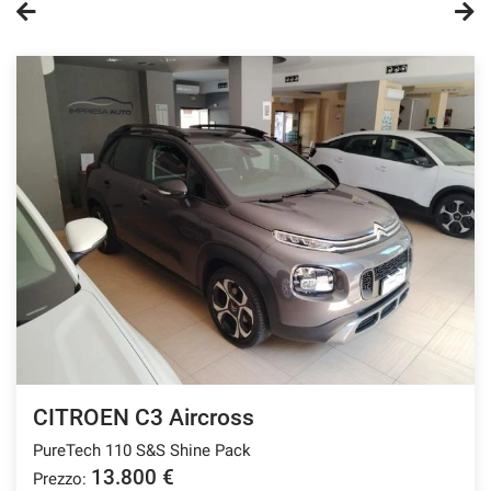
questi
strumenti
di
tracciamento
si
rimanda
alla
cookie
policy.
Puoi
rivedere
e
modificare
le
tue
scelte
in
qualsiasi
CITROEN C3 Aircross
momento.
PureTech 110 S&S Shine Pack
13.800 €
Prezzo:
a