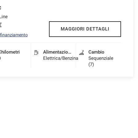
c
Line
€
MAGGIORI DETTAGLI
l finanziamento
Chilometri
Alimentazione
Cambio
0
Elettrica/Benzina
Sequenziale
(7)