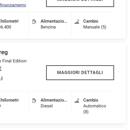
l finanziamento
Chilometri
Alimentazione
Cambio
46.400
Benzina
Manuale (5)
reg
 Final Edition
€
MAGGIORI DETTAGLI
il
Chilometri
Alimentazione
Cambio
0
Diesel
Automatico
(8)