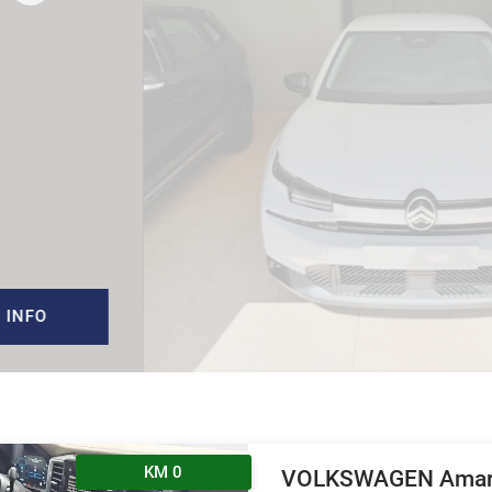
C
Pur
1
Tu
KM 0
VOLKSWAGEN Amar