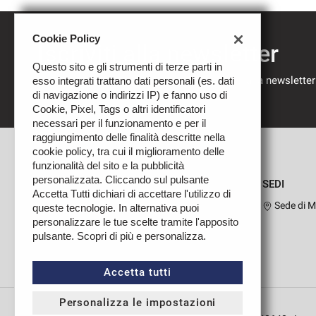
Cookie Policy
Iscriviti alla newsletter
Questo sito e gli strumenti di terze parti in
Compila il modulo sottostante per iscriverti alla newsletter
esso integrati trattano dati personali (es. dati
nostre novità.
di navigazione o indirizzi IP) e fanno uso di
Cookie, Pixel, Tags o altri identificatori
necessari per il funzionamento e per il
raggiungimento delle finalità descritte nella
cookie policy, tra cui il miglioramento delle
funzionalità del sito e la pubblicità
personalizzata. Cliccando sul pulsante
SEDI
Accetta Tutti dichiari di accettare l'utilizzo di
Sede di M
queste tecnologie. In alternativa puoi
personalizzare le tue scelte tramite l'apposito
pulsante. Scopri di più e personalizza.
Leggi
la
cookie
Accetta tutti
policy
Personalizza le impostazioni