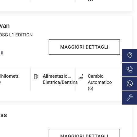
van
 DSG L1 EDITION
MAGGIORI DETTAGLI
il
Chilometri
Alimentazione
Cambio
0
Elettrica/Benzina
Automatico
(6)
ss
MAGGIORI DETTAGLI