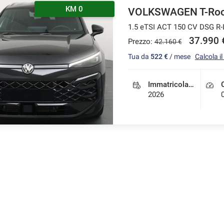
KM 0
VOLKSWAGEN T-Ro
1.5 eTSI ACT 150 CV DSG R-
37.990 
Prezzo:
42.160 €
Tua da
522 €
/ mese
Calcola i
Immatricolazione
2026