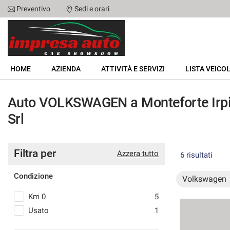
Preventivo
Sedi e orari
Le
tue
preferenze
di
HOME
consenso
HOME
AZIENDA
ATTIVITÀ E SERVIZI
LISTA VEICOL
Il
AZIENDA
seguente
Auto VOLKSWAGEN a Monteforte Irpi
pannello
ATTIVITÀ E SERVIZI
ti
Srl
consente
di
LISTA VEICOLI
esprimere
le
Filtra per
Azzera tutto
6 risultati
tue
NOLEGGIO
preferenze
Condizione
Volkswagen
di
consenso
ACQUISTIAMO USATO
Km 0
5
alle
Usato
1
tecnologie
ASSISTENZA
di