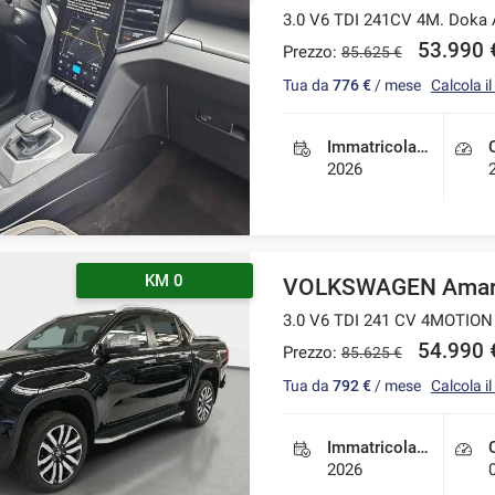
3.0 V6 TDI 241CV 4M. Doka 
53.990 €
Prezzo:
85.625 €
Tua da
776 €
/ mese
Calcola i
Immatricolazione
2026
KM 0
VOLKSWAGEN Amar
3.0 V6 TDI 241 CV 4MOTION 
54.990 €
Prezzo:
85.625 €
Tua da
792 €
/ mese
Calcola i
Immatricolazione
2026