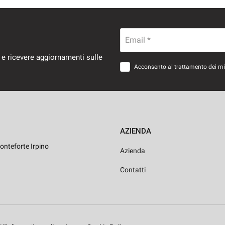
Email *
 e ricevere aggiornamenti sulle
Acconsento al trattamento dei miei
AZIENDA
onteforte Irpino
Azienda
Contatti