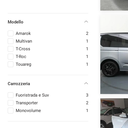
MASERATI
1
MAZDA
1
MERCEDES-BENZ
1
Modello
NISSAN
3
mpre
Cookie necessari
OPEL
1
Amarok
2
ilitato
PEUGEOT
4
Multivan
1
RENAULT
1
Cookie delle preferenze
T-Cross
1
T-Roc
1
Touareg
1
Cookie per il miglioramento dell'esperienza utente
Cookie analitici
Carrozzeria
Fuoristrada e Suv
3
Cookie di marketing
Transporter
2
Monovolume
1