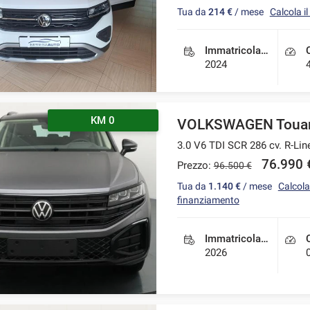
Tua da
214 €
/ mese
Calcola i
Immatricolazione
2024
KM 0
VOLKSWAGEN Toua
3.0 V6 TDI SCR 286 cv. R-Line
76.990 
Prezzo:
96.500 €
Tua da
1.140 €
/ mese
Calcola 
finanziamento
Immatricolazione
2026