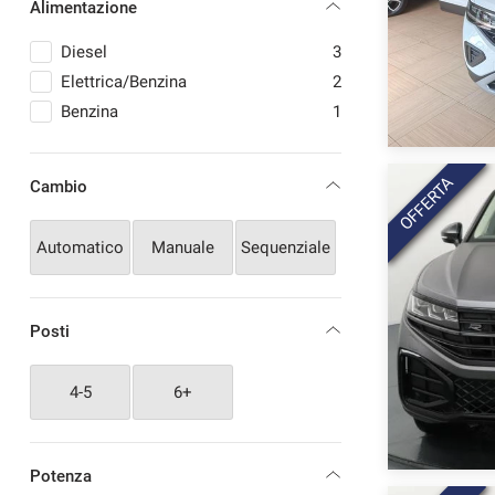
Alimentazione
Diesel
3
Elettrica/Benzina
2
Benzina
1
OFFERTA
Cambio
Automatico
Manuale
Sequenziale
Posti
4-5
6+
Potenza