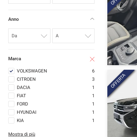
questi
strumenti
di
Anno
tracciamento
si
rimanda
alla
cookie
policy.
Marca
Puoi
rivedere
VOLKSWAGEN
6
e
OFFERTA
modificare
CITROEN
3
le
DACIA
1
tue
FIAT
1
scelte
in
FORD
1
qualsiasi
HYUNDAI
1
momento.
KIA
1
LAND ROVER
4
Mostra di più
a