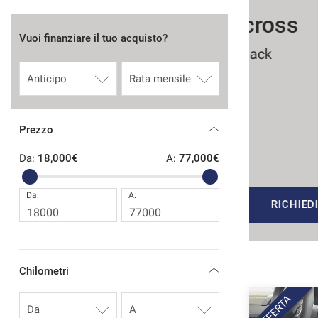
tracciamento
 C3 Aircross
che
CONTATTI
adottiamo
Vuoi finanziare il tuo acquisto?
per
0 S&S Shine Pack
offrire
AREA COMMERCIANTI
le
funzionalità
e
€
svolgere
Prezzo
le
9 €
/ mese
attività
Da:
18,000€
A:
77,000€
di
seguito
descritte.
Da:
A:
Per
EICOLO
RICHIEDI INFO
ottenere
maggiori
informazioni
sull'utilità
Chilometri
e
sul
OFFERTA
funzionamento
di