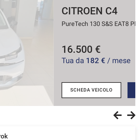
ITROEN C4
eTech 130 S&S EAT8 Plus
6.500 €
a da
182 €
/ mese
SCHEDA VEICOLO
RICHIEDI INFO
ok