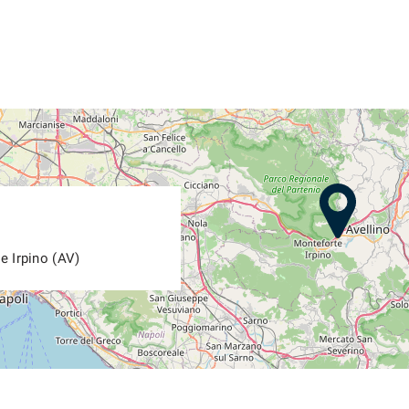
e Irpino (AV)