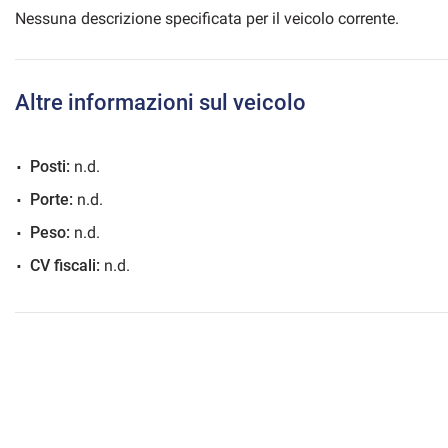
Nessuna descrizione specificata per il veicolo corrente.
mpre
Altre informazioni sul veicolo
Cookie necessari
ilitato
Posti:
n.d.
Cookie delle preferenze
Porte:
n.d.
Cookie per il miglioramento dell'esperienza utente
Peso:
n.d.
CV fiscali:
n.d.
Cookie analitici
Cookie di marketing