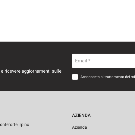
Email *
 e ricevere aggiornamenti sulle
Acconsento al trattamento dei miei
AZIENDA
onteforte Irpino
Azienda