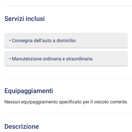
questi
strumenti
di
Servizi inclusi
tracciamento
si
rimanda
• Consegna dell'auto a domicilio
alla
cookie
policy.
Puoi
• Manutenzione ordinaria e straordinaria
rivedere
e
modificare
le
tue
Equipaggiamenti
scelte
in
Nessun equipaggiamento specificato per il veicolo corrente.
qualsiasi
momento.
Descrizione
a