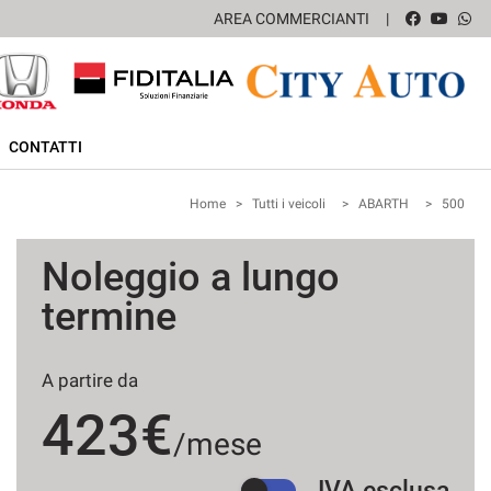
AREA COMMERCIANTI
CONTATTI
Home
>
Tutti i veicoli
>
ABARTH
>
500
Noleggio a lungo
termine
A partire da
423€
/mese
IVA esclusa