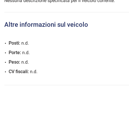
Nessuna descrizione specificata per il veicolo corrente.
Altre informazioni sul veicolo
mpre
Cookie necessari
ilitato
Posti:
n.d.
Cookie delle preferenze
Porte:
n.d.
Peso:
n.d.
Cookie per il miglioramento dell'esperienza utente
CV fiscali:
n.d.
Cookie analitici
Cookie di marketing