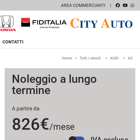
AREA COMMERCIANTI
CONTATTI
Home
>
Tutti i veicoli
>
AUDI
>
A3
Noleggio a lungo
termine
A partire da
826€
/mese
IVA esclusa