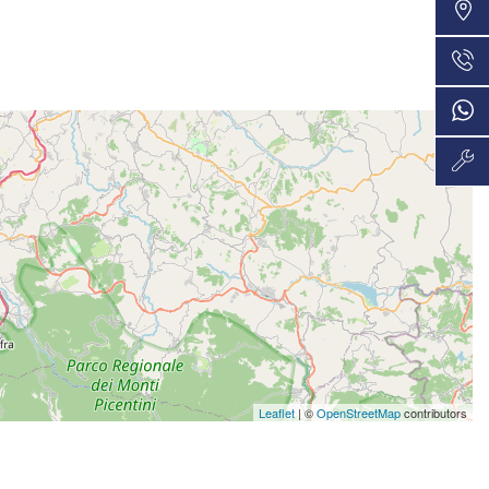
VEDI
36 Mesi
732€/mese
VEDI
36 Mesi
732€/mese
VEDI
48 Mesi
755€/mese
VEDI
48 Mesi
760€/mese
VEDI
36 Mesi
Leaflet
| ©
OpenStreetMap
contributors
801€/mese
VEDI
36 Mesi