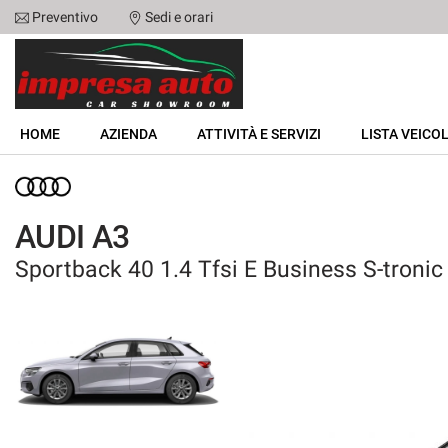
Preventivo
Sedi e orari
Le
tue
preferenze
di
HOME
consenso
HOME
AZIENDA
ATTIVITÀ E SERVIZI
LISTA VEICOL
Il
AZIENDA
seguente
pannello
ATTIVITÀ E SERVIZI
ti
AUDI A3
consente
di
Sportback 40 1.4 Tfsi E Business S-tronic
LISTA VEICOLI
esprimere
le
tue
NOLEGGIO
preferenze
di
consenso
ACQUISTIAMO USATO
alle
tecnologie
ASSISTENZA
di