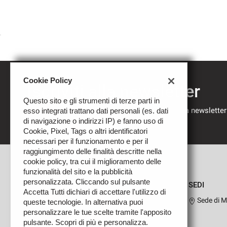
Cookie Policy
Iscriviti alla newsletter
Questo sito e gli strumenti di terze parti in
Compila il modulo sottostante per iscriverti alla newsletter
esso integrati trattano dati personali (es. dati
nostre novità.
di navigazione o indirizzi IP) e fanno uso di
Cookie, Pixel, Tags o altri identificatori
necessari per il funzionamento e per il
raggiungimento delle finalità descritte nella
cookie policy, tra cui il miglioramento delle
funzionalità del sito e la pubblicità
personalizzata. Cliccando sul pulsante
SEDI
Accetta Tutti dichiari di accettare l'utilizzo di
Sede di M
queste tecnologie. In alternativa puoi
personalizzare le tue scelte tramite l'apposito
pulsante. Scopri di più e personalizza.
Leggi