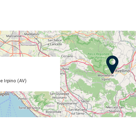
e Irpino (AV)