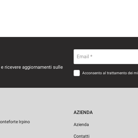
Email *
 e ricevere aggiornamenti sulle
Acconsento al trattamento dei miei
AZIENDA
onteforte Irpino
Azienda
Contatti