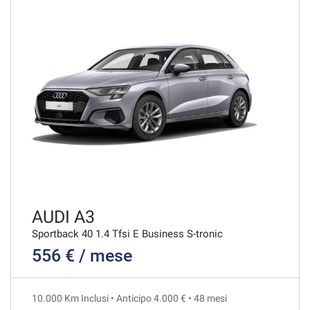
VEDI
773€/mese
48 Mesi
VEDI
776€/mese
36 Mesi
VEDI
AUDI A3
Sportback 40 1.4 Tfsi E Business S-tronic
556 € / mese
784€/mese
36 Mesi
10.000 Km Inclusi • Anticipo 4.000 € • 48 mesi