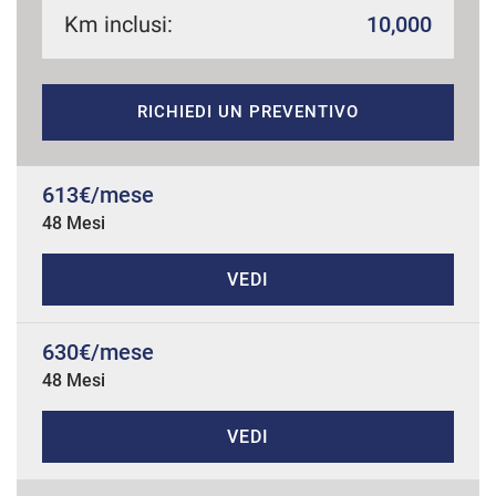
Km inclusi:
10,000
mpre
Cookie necessari
RICHIEDI UN PREVENTIVO
ilitato
Cookie delle preferenze
613€/mese
48 Mesi
Cookie per il miglioramento dell'esperienza utente
VEDI
Cookie analitici
630€/mese
Cookie di marketing
48 Mesi
VEDI
Leggi
la
cookie
policy