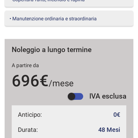
questi
strumenti
di
• Manutenzione ordinaria e straordinaria
tracciamento
si
rimanda
alla
Noleggio a lungo termine
cookie
policy.
Puoi
A partire da
rivedere
e
696€
modificare
/mese
le
tue
IVA esclusa
scelte
in
qualsiasi
Anticipo:
0€
momento.
Durata:
48 Mesi
a