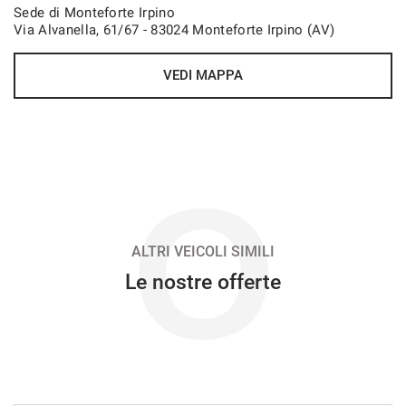
Sede di Monteforte Irpino
Via Alvanella, 61/67 - 83024 Monteforte Irpino (AV)
VEDI
VEDI MAPPA
727€/mese
48 Mesi
VEDI
O
730€/mese
36 Mesi
ALTRI VEICOLI SIMILI
Le nostre offerte
VEDI
757€/mese
36 Mesi