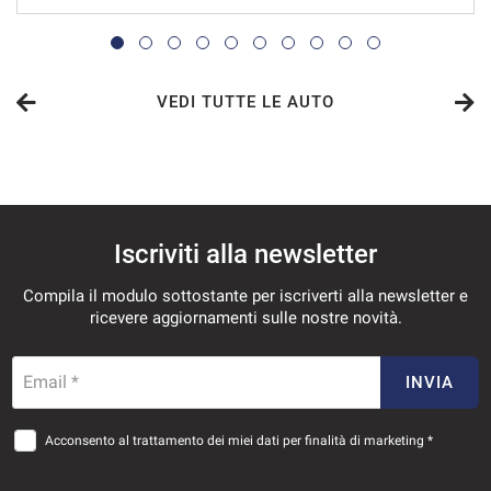
VEDI
796€/mese
36 Mesi
VEDI TUTTE LE AUTO
VEDI
799€/mese
Iscriviti alla newsletter
48 Mesi
Compila il modulo sottostante per iscriverti alla newsletter e
VEDI
ricevere aggiornamenti sulle nostre novità.
841€/mese
Email *
INVIA
36 Mesi
Acconsento al trattamento dei miei dati per finalità di marketing *
VEDI