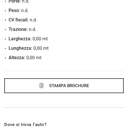
Porte:
n.d.
36 Mesi
Peso:
n.d.
VEDI
CV fiscali:
n.d.
Trazione:
n.d.
690€/mese
Larghezza:
0,00 mt
48 Mesi
Lunghezza:
0,00 mt
Altezza:
0,00 mt
VEDI
713€/mese
48 Mesi
STAMPA BROCHURE
VEDI
716€/mese
Dove si trova l'auto?
48 Mesi