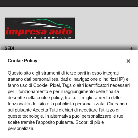
868€/mese
36 Mesi
VEDI
SEDI
Sede di Monteforte Irpino
Cookie Policy
AZIENDA
Questo sito e gli strumenti di terze parti in esso integrati
Azienda
trattano dati personali (es. dati di navigazione o indirizzi IP) e
fanno uso di Cookie, Pixel, Tags o altri identificatori necessari
Contatti
per il funzionamento e per il raggiungimento delle finalità
descritte nella cookie policy, tra cui il miglioramento delle
funzionalità del sito e la pubblicità personalizzata. Cliccando
sul pulsante Accetta Tutti dichiari di accettare l'utilizzo di
TORNA IN CIMA
queste tecnologie. In alternativa puoi personalizzare le tue
scelte tramite l'apposito pulsante. Scopri di più e
Copyright © 2026 Impresa Auto Srl - P.IVA 02923240648 -
Leggi
personalizza.
l'informativa sulla privacy
-
Cookie Policy