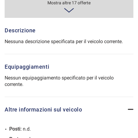
644€/mese
Mostra altre 17 offerte
Salva
48 Mesi
le
impostazioni
VEDI
Descrizione
Nessuna descrizione specificata per il veicolo corrente.
665€/mese
36 Mesi
Equipaggiamenti
VEDI
Nessun equipaggiamento specificato per il veicolo
corrente.
673€/mese
36 Mesi
Altre informazioni sul veicolo
VEDI
Posti:
n.d.
685€/mese