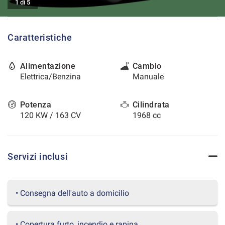
1 di 5
tracciamento
che
CONTATTI
adottiamo
per
Caratteristiche
offrire
AREA COMMERCIANTI
le
funzionalità
Alimentazione
Cambio
e
Elettrica/Benzina
Manuale
svolgere
le
attività
Potenza
Cilindrata
di
120 KW / 163 CV
1968 cc
seguito
descritte.
Per
ottenere
Servizi inclusi
maggiori
informazioni
sull'utilità
• Consegna dell'auto a domicilio
e
sul
funzionamento
• Copertura furto, incendio e rapina
di