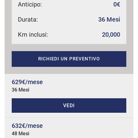
Anticipo:
0€
Durata:
36 Mesi
mpre
Cookie necessari
ilitato
Km inclusi:
20,000
Cookie delle preferenze
RICHIEDI UN PREVENTIVO
Cookie per il miglioramento dell'esperienza utente
629€/mese
Cookie analitici
36 Mesi
Cookie di marketing
VEDI
Leggi
632€/mese
la
cookie
48 Mesi
policy