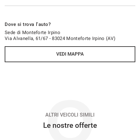
753€/mese
Dove si trova l'auto?
36 Mesi
Sede di Monteforte Irpino
Via Alvanella, 61/67 - 83024 Monteforte Irpino (AV)
VEDI
VEDI MAPPA
754€/mese
48 Mesi
VEDI
O
754€/mese
48 Mesi
ALTRI VEICOLI SIMILI
Le nostre offerte
VEDI