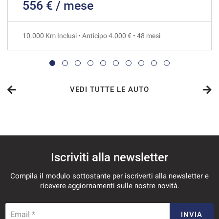
556 € / mese
812€/mese
48 Mesi
10.000 Km Inclusi • Anticipo 4.000 € • 48 mesi
VEDI
844€/mese
48 Mesi
VEDI TUTTE LE AUTO
VEDI
874€/mese
Iscriviti alla newsletter
36 Mesi
Compila il modulo sottostante per iscriverti alla newsletter e
VEDI
ricevere aggiornamenti sulle nostre novità.
876€/mese
Email *
INVIA