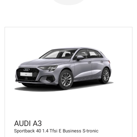
784€/mese
48 Mesi
VEDI
785€/mese
36 Mesi
VEDI
806€/mese
36 Mesi
VEDI
AUDI A3
Sportback 40 1.4 Tfsi E Business S-tronic