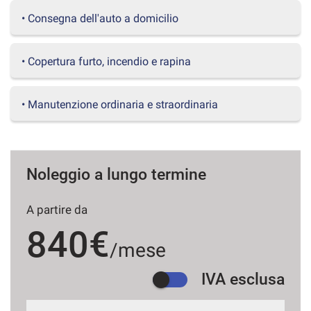
questi
• Consegna dell'auto a domicilio
strumenti
di
tracciamento
• Copertura furto, incendio e rapina
si
rimanda
alla
• Manutenzione ordinaria e straordinaria
cookie
policy.
Puoi
rivedere
e
Noleggio a lungo termine
modificare
le
tue
A partire da
scelte
840€
in
/mese
qualsiasi
momento.
IVA esclusa
a