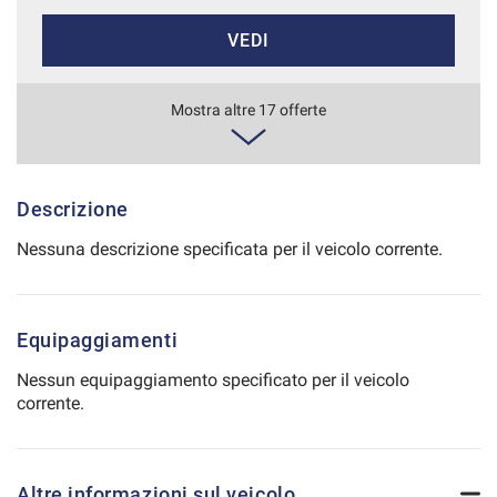
Salva
VEDI
le
impostazioni
650€/mese
Mostra altre 17 offerte
36 Mesi
VEDI
Descrizione
Nessuna descrizione specificata per il veicolo corrente.
662€/mese
48 Mesi
Equipaggiamenti
VEDI
Nessun equipaggiamento specificato per il veicolo
corrente.
684€/mese
36 Mesi
Altre informazioni sul veicolo