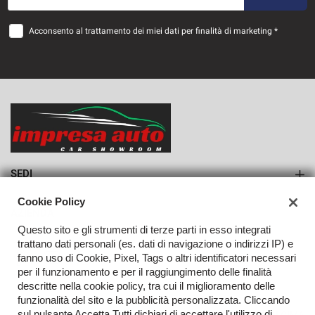
48 Mesi
Acconsento al trattamento dei miei dati per finalità di marketing *
VEDI
909€/mese
36 Mesi
VEDI
SEDI
Sede di Monteforte Irpino
Cookie Policy
AZIENDA
Questo sito e gli strumenti di terze parti in esso integrati
Azienda
trattano dati personali (es. dati di navigazione o indirizzi IP) e
fanno uso di Cookie, Pixel, Tags o altri identificatori necessari
Contatti
per il funzionamento e per il raggiungimento delle finalità
descritte nella cookie policy, tra cui il miglioramento delle
funzionalità del sito e la pubblicità personalizzata. Cliccando
sul pulsante Accetta Tutti dichiari di accettare l'utilizzo di