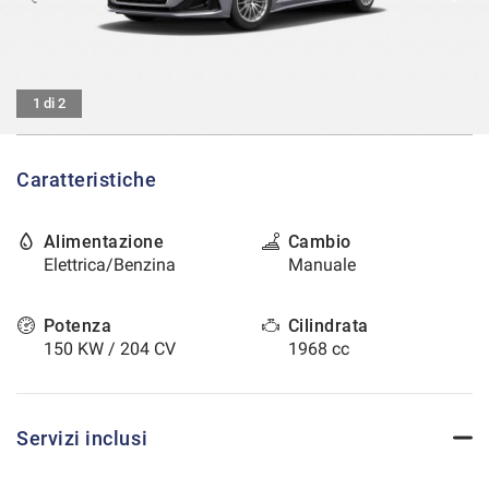
tracciamento
che
CONTATTI
adottiamo
per
offrire
AREA COMMERCIANTI
1 di 2
le
funzionalità
e
Caratteristiche
svolgere
le
attività
Alimentazione
Cambio
di
Elettrica/Benzina
Manuale
seguito
descritte.
Per
Potenza
Cilindrata
ottenere
150 KW / 204 CV
1968 cc
maggiori
informazioni
sull'utilità
e
Servizi inclusi
sul
funzionamento
di