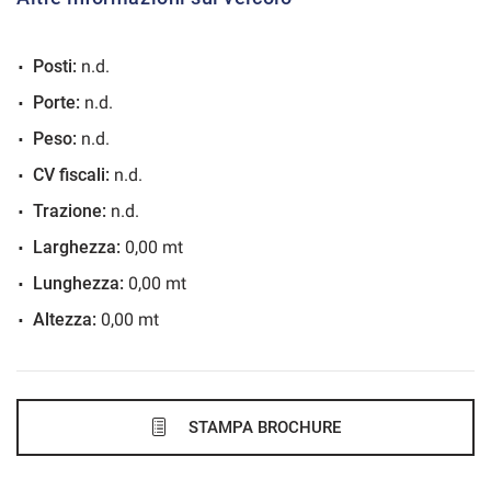
VEDI
Posti:
n.d.
690€/mese
Porte:
n.d.
48 Mesi
Peso:
n.d.
VEDI
CV fiscali:
n.d.
Trazione:
n.d.
718€/mese
Larghezza:
0,00 mt
36 Mesi
Lunghezza:
0,00 mt
Altezza:
0,00 mt
VEDI
722€/mese
48 Mesi
STAMPA BROCHURE
VEDI