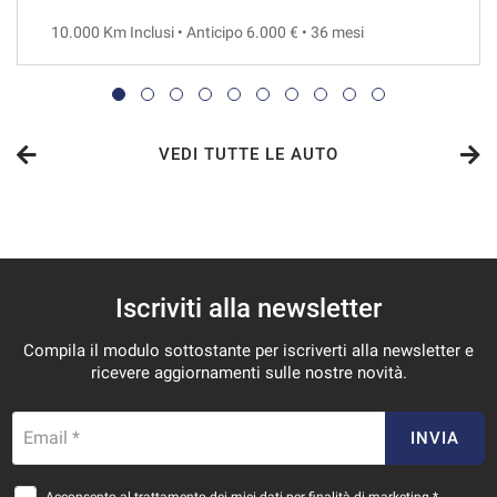
10.000 Km Inclusi • Anticipo 6.000 € • 36 mesi
VEDI
603€/mese
36 Mesi
VEDI TUTTE LE AUTO
VEDI
615€/mese
Iscriviti alla newsletter
48 Mesi
Compila il modulo sottostante per iscriverti alla newsletter e
VEDI
ricevere aggiornamenti sulle nostre novità.
644€/mese
Email *
INVIA
36 Mesi