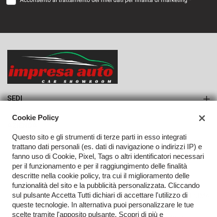
Acconsento al trattamento dei miei dati per finalità di marketing *
VEDI
673€/mese
36 Mesi
VEDI
SEDI
Sede di Monteforte Irpino
Cookie Policy
AZIENDA
Questo sito e gli strumenti di terze parti in esso integrati
Azienda
trattano dati personali (es. dati di navigazione o indirizzi IP) e
fanno uso di Cookie, Pixel, Tags o altri identificatori necessari
Contatti
per il funzionamento e per il raggiungimento delle finalità
descritte nella cookie policy, tra cui il miglioramento delle
funzionalità del sito e la pubblicità personalizzata. Cliccando
sul pulsante Accetta Tutti dichiari di accettare l'utilizzo di
TORNA IN CIMA
queste tecnologie. In alternativa puoi personalizzare le tue
scelte tramite l'apposito pulsante. Scopri di più e