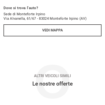
545€/mese
Dove si trova l'auto?
48 Mesi
Sede di Monteforte Irpino
Via Alvanella, 61/67 - 83024 Monteforte Irpino (AV)
VEDI
VEDI MAPPA
554€/mese
48 Mesi
VEDI
O
560€/mese
36 Mesi
ALTRI VEICOLI SIMILI
Le nostre offerte
VEDI
561€/mese