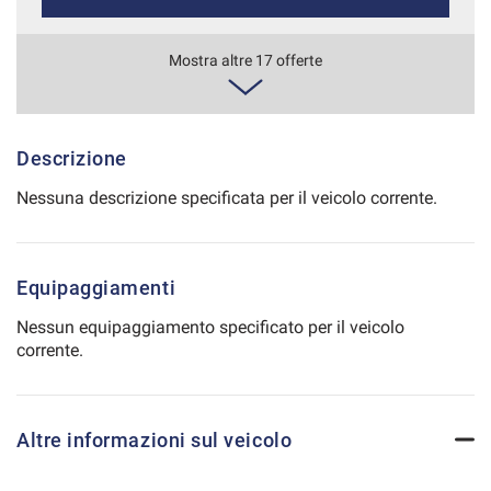
Salva
le
484€/mese
Mostra altre 17 offerte
impostazioni
48 Mesi
VEDI
Descrizione
Nessuna descrizione specificata per il veicolo corrente.
497€/mese
36 Mesi
Equipaggiamenti
VEDI
Nessun equipaggiamento specificato per il veicolo
corrente.
500€/mese
48 Mesi
Altre informazioni sul veicolo
VEDI