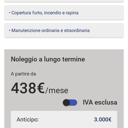
questi
strumenti
• Copertura furto, incendio e rapina
di
tracciamento
si
• Manutenzione ordinaria e straordinaria
rimanda
alla
cookie
policy.
Puoi
Noleggio a lungo termine
rivedere
e
A partire da
modificare
le
438€
tue
/mese
scelte
in
IVA esclusa
qualsiasi
momento.
Anticipo:
3.000€
a