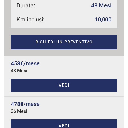
Durata:
48 Mesi
Km inclusi:
10,000
mpre
Cookie necessari
ilitato
RICHIEDI UN PREVENTIVO
Cookie delle preferenze
Cookie per il miglioramento dell'esperienza utente
458€/mese
48 Mesi
Cookie analitici
VEDI
Cookie di marketing
478€/mese
36 Mesi
Leggi
la
cookie
policy
VEDI