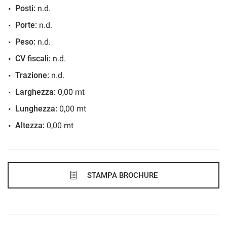
Posti:
n.d.
519€/mese
Porte:
n.d.
36 Mesi
Peso:
n.d.
VEDI
CV fiscali:
n.d.
Trazione:
n.d.
519€/mese
Larghezza:
0,00 mt
48 Mesi
Lunghezza:
0,00 mt
Altezza:
0,00 mt
VEDI
529€/mese
48 Mesi
STAMPA BROCHURE
VEDI