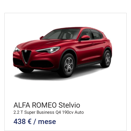
36 Mesi
VEDI
581€/mese
36 Mesi
VEDI
589€/mese
36 Mesi
VEDI
ALFA ROMEO Stelvio
2.2 T Super Business Q4 190cv Auto
438 € / mese
590€/mese
48 Mesi