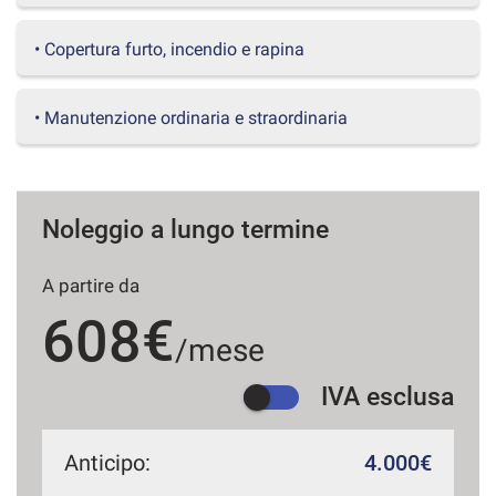
questi
strumenti
• Copertura furto, incendio e rapina
di
tracciamento
si
• Manutenzione ordinaria e straordinaria
rimanda
alla
cookie
policy.
Puoi
Noleggio a lungo termine
rivedere
e
A partire da
modificare
le
608€
tue
/mese
scelte
in
IVA esclusa
qualsiasi
momento.
Anticipo:
4.000€
a