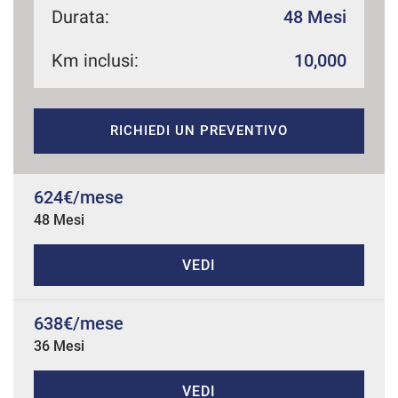
Durata:
48 Mesi
Km inclusi:
10,000
mpre
Cookie necessari
ilitato
RICHIEDI UN PREVENTIVO
Cookie delle preferenze
Cookie per il miglioramento dell'esperienza utente
624€/mese
48 Mesi
Cookie analitici
VEDI
Cookie di marketing
638€/mese
36 Mesi
Leggi
la
cookie
policy
VEDI