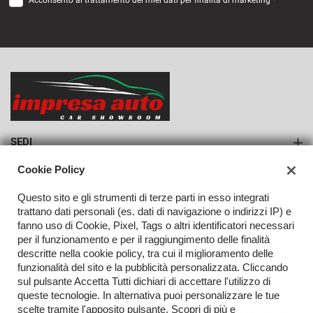
Acconsento al trattamento dei miei dati per finalità di marketing *
VEDI
836€/mese
36 Mesi
VEDI
SEDI
Sede di Monteforte Irpino
Cookie Policy
AZIENDA
Questo sito e gli strumenti di terze parti in esso integrati
Azienda
trattano dati personali (es. dati di navigazione o indirizzi IP) e
fanno uso di Cookie, Pixel, Tags o altri identificatori necessari
Contatti
per il funzionamento e per il raggiungimento delle finalità
descritte nella cookie policy, tra cui il miglioramento delle
funzionalità del sito e la pubblicità personalizzata. Cliccando
sul pulsante Accetta Tutti dichiari di accettare l'utilizzo di
TORNA IN CIMA
queste tecnologie. In alternativa puoi personalizzare le tue
scelte tramite l'apposito pulsante. Scopri di più e