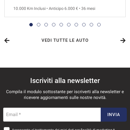
10.000 Km Inclusi • Anticipo 6.000 € • 36 mesi
VEDI
769€/mese
36 Mesi
VEDI TUTTE LE AUTO
VEDI
789€/mese
Iscriviti alla newsletter
48 Mesi
Compila il modulo sottostante per iscriverti alla newsletter e
VEDI
ricevere aggiornamenti sulle nostre novità.
812€/mese
Email *
INVIA
36 Mesi