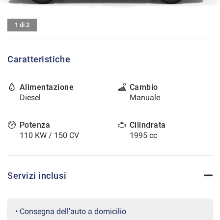
tracciamento
che
CONTATTI
adottiamo
1 di 2
per
offrire
AREA COMMERCIANTI
le
Caratteristiche
funzionalità
e
svolgere
Alimentazione
Cambio
le
Diesel
Manuale
attività
di
seguito
Potenza
Cilindrata
descritte.
110 KW / 150 CV
1995 cc
Per
ottenere
maggiori
informazioni
Servizi inclusi
sull'utilità
e
sul
funzionamento
• Consegna dell'auto a domicilio
di