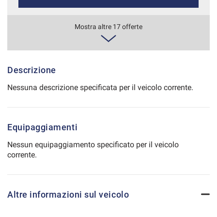
Salva
le
638€/mese
Mostra altre 17 offerte
impostazioni
48 Mesi
VEDI
Descrizione
Nessuna descrizione specificata per il veicolo corrente.
655€/mese
36 Mesi
Equipaggiamenti
VEDI
Nessun equipaggiamento specificato per il veicolo
corrente.
668€/mese
36 Mesi
Altre informazioni sul veicolo
VEDI