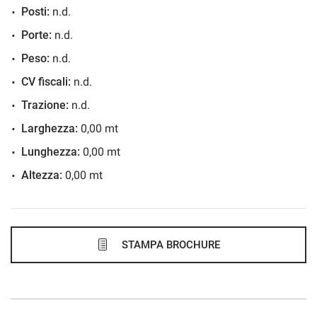
Posti:
n.d.
682€/mese
Porte:
n.d.
48 Mesi
Peso:
n.d.
VEDI
CV fiscali:
n.d.
Trazione:
n.d.
691€/mese
Larghezza:
0,00 mt
48 Mesi
Lunghezza:
0,00 mt
Altezza:
0,00 mt
VEDI
706€/mese
48 Mesi
STAMPA BROCHURE
VEDI