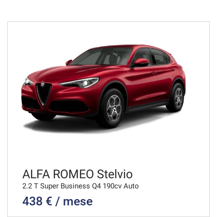
36 Mesi
VEDI
739€/mese
36 Mesi
VEDI
756€/mese
36 Mesi
VEDI
ALFA ROMEO Stelvio
2.2 T Super Business Q4 190cv Auto
438 € / mese
765€/mese
48 Mesi