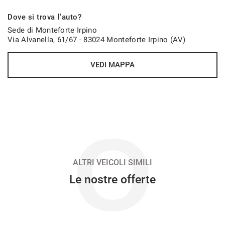
707€/mese
Dove si trova l'auto?
48 Mesi
Sede di Monteforte Irpino
Via Alvanella, 61/67 - 83024 Monteforte Irpino (AV)
VEDI
VEDI MAPPA
711€/mese
36 Mesi
VEDI
O
721€/mese
48 Mesi
ALTRI VEICOLI SIMILI
Le nostre offerte
VEDI
735€/mese