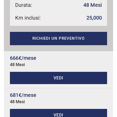
Durata:
48 Mesi
Km inclusi:
25,000
mpre
Cookie necessari
ilitato
RICHIEDI UN PREVENTIVO
Cookie delle preferenze
Cookie per il miglioramento dell'esperienza utente
666€/mese
48 Mesi
Cookie analitici
VEDI
Cookie di marketing
681€/mese
48 Mesi
Leggi
la
cookie
policy
VEDI