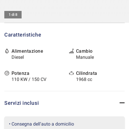
tracciamento
che
CONTATTI
adottiamo
1 di 8
per
offrire
AREA COMMERCIANTI
le
Caratteristiche
funzionalità
e
svolgere
Alimentazione
Cambio
le
Diesel
Manuale
attività
di
seguito
Potenza
Cilindrata
descritte.
110 KW / 150 CV
1968 cc
Per
ottenere
maggiori
informazioni
Servizi inclusi
sull'utilità
e
sul
funzionamento
• Consegna dell'auto a domicilio
di