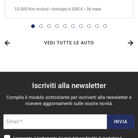
10.000 Km Inclusi • Anticipo 6.000 € • 36 mesi
VEDI
866€/mese
48 Mesi
VEDI TUTTE LE AUTO
VEDI
870€/mese
Iscriviti alla newsletter
36 Mesi
Compila il modulo sottostante per iscriverti alla newsletter e
VEDI
ricevere aggiornamenti sulle nostre novità.
917€/mese
Email *
INVIA
36 Mesi