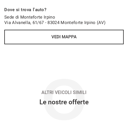
775€/mese
Dove si trova l'auto?
48 Mesi
Sede di Monteforte Irpino
Via Alvanella, 61/67 - 83024 Monteforte Irpino (AV)
VEDI
VEDI MAPPA
790€/mese
48 Mesi
VEDI
O
792€/mese
36 Mesi
ALTRI VEICOLI SIMILI
Le nostre offerte
VEDI
820€/mese