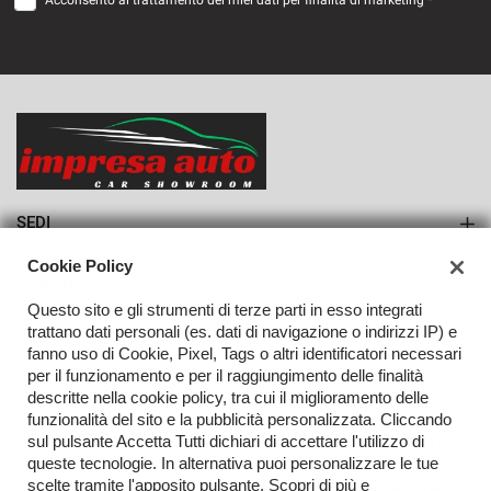
Acconsento al trattamento dei miei dati per finalità di marketing *
VEDI
945€/mese
36 Mesi
VEDI
SEDI
Sede di Monteforte Irpino
Cookie Policy
AZIENDA
Questo sito e gli strumenti di terze parti in esso integrati
Azienda
trattano dati personali (es. dati di navigazione o indirizzi IP) e
fanno uso di Cookie, Pixel, Tags o altri identificatori necessari
Contatti
per il funzionamento e per il raggiungimento delle finalità
descritte nella cookie policy, tra cui il miglioramento delle
funzionalità del sito e la pubblicità personalizzata. Cliccando
sul pulsante Accetta Tutti dichiari di accettare l'utilizzo di
TORNA IN CIMA
queste tecnologie. In alternativa puoi personalizzare le tue
scelte tramite l'apposito pulsante. Scopri di più e