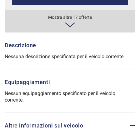
Salva
le
696€/mese
Mostra altre 17 offerte
impostazioni
48 Mesi
VEDI
Descrizione
Nessuna descrizione specificata per il veicolo corrente.
725€/mese
36 Mesi
Equipaggiamenti
VEDI
Nessun equipaggiamento specificato per il veicolo
corrente.
733€/mese
36 Mesi
Altre informazioni sul veicolo
VEDI