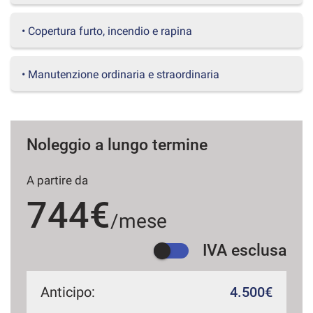
questi
strumenti
• Copertura furto, incendio e rapina
di
tracciamento
si
• Manutenzione ordinaria e straordinaria
rimanda
alla
cookie
policy.
Puoi
Noleggio a lungo termine
rivedere
e
A partire da
modificare
le
744€
tue
/mese
scelte
in
IVA esclusa
qualsiasi
momento.
Anticipo:
4.500€
a