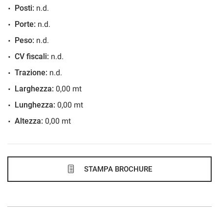
Posti:
n.d.
745€/mese
Porte:
n.d.
36 Mesi
Peso:
n.d.
VEDI
CV fiscali:
n.d.
Trazione:
n.d.
760€/mese
Larghezza:
0,00 mt
48 Mesi
Lunghezza:
0,00 mt
Altezza:
0,00 mt
VEDI
772€/mese
48 Mesi
STAMPA BROCHURE
VEDI