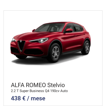
36 Mesi
VEDI
838€/mese
48 Mesi
VEDI
850€/mese
36 Mesi
VEDI
ALFA ROMEO Stelvio
2.2 T Super Business Q4 190cv Auto
438 € / mese
858€/mese
36 Mesi