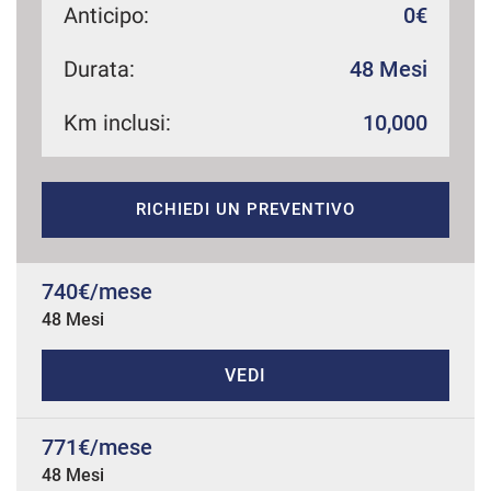
Anticipo:
0€
Durata:
48 Mesi
mpre
Cookie necessari
ilitato
Km inclusi:
10,000
Cookie delle preferenze
RICHIEDI UN PREVENTIVO
Cookie per il miglioramento dell'esperienza utente
740€/mese
Cookie analitici
48 Mesi
Cookie di marketing
VEDI
Leggi
771€/mese
la
cookie
48 Mesi
policy