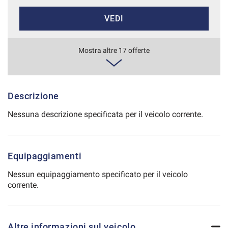
Salva
VEDI
le
impostazioni
803€/mese
Mostra altre 17 offerte
48 Mesi
VEDI
Descrizione
Nessuna descrizione specificata per il veicolo corrente.
807€/mese
36 Mesi
Equipaggiamenti
VEDI
Nessun equipaggiamento specificato per il veicolo
corrente.
842€/mese
36 Mesi
Altre informazioni sul veicolo