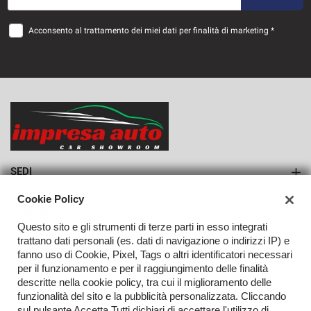
36 Mesi
Acconsento al trattamento dei miei dati per finalità di marketing *
VEDI
1.095€/mese
36 Mesi
VEDI
SEDI
Sede di Monteforte Irpino
Cookie Policy
AZIENDA
Questo sito e gli strumenti di terze parti in esso integrati
Azienda
trattano dati personali (es. dati di navigazione o indirizzi IP) e
fanno uso di Cookie, Pixel, Tags o altri identificatori necessari
Contatti
per il funzionamento e per il raggiungimento delle finalità
descritte nella cookie policy, tra cui il miglioramento delle
funzionalità del sito e la pubblicità personalizzata. Cliccando
sul pulsante Accetta Tutti dichiari di accettare l'utilizzo di