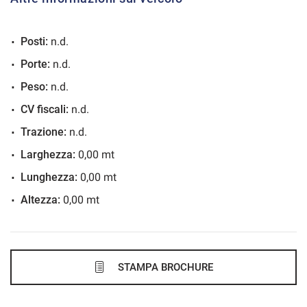
VEDI
Posti:
n.d.
848€/mese
Porte:
n.d.
48 Mesi
Peso:
n.d.
VEDI
CV fiscali:
n.d.
Trazione:
n.d.
875€/mese
Larghezza:
0,00 mt
48 Mesi
Lunghezza:
0,00 mt
Altezza:
0,00 mt
VEDI
875€/mese
48 Mesi
STAMPA BROCHURE
VEDI