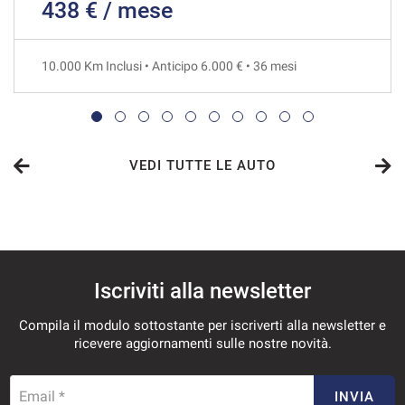
438 € / mese
979€/mese
48 Mesi
10.000 Km Inclusi • Anticipo 6.000 € • 36 mesi
VEDI
981€/mese
36 Mesi
VEDI TUTTE LE AUTO
VEDI
1.015€/mese
Iscriviti alla newsletter
36 Mesi
Compila il modulo sottostante per iscriverti alla newsletter e
VEDI
ricevere aggiornamenti sulle nostre novità.
1.064€/mese
Email *
INVIA