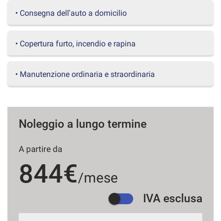
questi
• Consegna dell'auto a domicilio
strumenti
di
tracciamento
• Copertura furto, incendio e rapina
si
rimanda
alla
• Manutenzione ordinaria e straordinaria
cookie
policy.
Puoi
rivedere
e
Noleggio a lungo termine
modificare
le
tue
A partire da
scelte
844€
in
/mese
qualsiasi
momento.
IVA esclusa
a