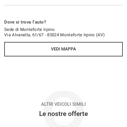
876€/mese
Dove si trova l'auto?
36 Mesi
Sede di Monteforte Irpino
Via Alvanella, 61/67 - 83024 Monteforte Irpino (AV)
VEDI
VEDI MAPPA
907€/mese
48 Mesi
VEDI
O
925€/mese
36 Mesi
ALTRI VEICOLI SIMILI
Le nostre offerte
VEDI