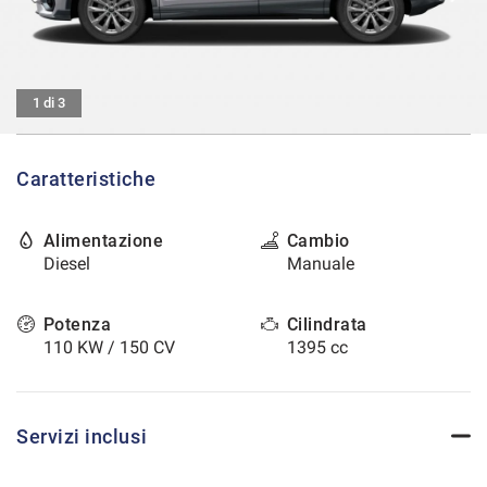
tracciamento
che
CONTATTI
adottiamo
per
offrire
AREA COMMERCIANTI
1 di 3
le
funzionalità
e
Caratteristiche
svolgere
le
attività
Alimentazione
Cambio
di
Diesel
Manuale
seguito
descritte.
Per
Potenza
Cilindrata
ottenere
110 KW / 150 CV
1395 cc
maggiori
informazioni
sull'utilità
e
Servizi inclusi
sul
funzionamento
di