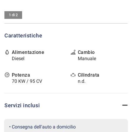
tracciamento
che
CONTATTI
adottiamo
1 di 2
per
offrire
AREA COMMERCIANTI
le
Caratteristiche
funzionalità
e
svolgere
Alimentazione
Cambio
le
Diesel
Manuale
attività
di
seguito
Potenza
Cilindrata
descritte.
70 KW / 95 CV
n.d.
Per
ottenere
maggiori
informazioni
Servizi inclusi
sull'utilità
e
sul
funzionamento
• Consegna dell'auto a domicilio
di