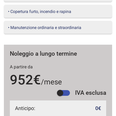
questi
strumenti
• Copertura furto, incendio e rapina
di
tracciamento
si
• Manutenzione ordinaria e straordinaria
rimanda
alla
cookie
policy.
Puoi
Noleggio a lungo termine
rivedere
e
A partire da
modificare
le
952€
tue
/mese
scelte
in
IVA esclusa
qualsiasi
momento.
Anticipo:
0€
a