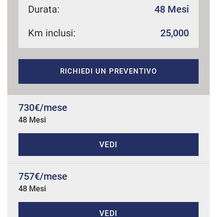
Durata:
48 Mesi
Km inclusi:
25,000
mpre
Cookie necessari
ilitato
RICHIEDI UN PREVENTIVO
Cookie delle preferenze
Cookie per il miglioramento dell'esperienza utente
730€/mese
48 Mesi
Cookie analitici
VEDI
Cookie di marketing
757€/mese
48 Mesi
Leggi
la
cookie
policy
VEDI