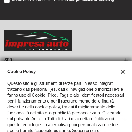
Acconsento al trattamento dei miei dati per finalità di marketing *
VEDI
1.102€/mese
36 Mesi
VEDI
SEDI
Sede di Monteforte Irpino
Cookie Policy
AZIENDA
Questo sito e gli strumenti di terze parti in esso integrati
Azienda
trattano dati personali (es. dati di navigazione o indirizzi IP) e
fanno uso di Cookie, Pixel, Tags o altri identificatori necessari
Contatti
per il funzionamento e per il raggiungimento delle finalità
descritte nella cookie policy, tra cui il miglioramento delle
funzionalità del sito e la pubblicità personalizzata. Cliccando
sul pulsante Accetta Tutti dichiari di accettare l'utilizzo di
TORNA IN CIMA
queste tecnologie. In alternativa puoi personalizzare le tue
scelte tramite l'apposito pulsante. Scopri di più e