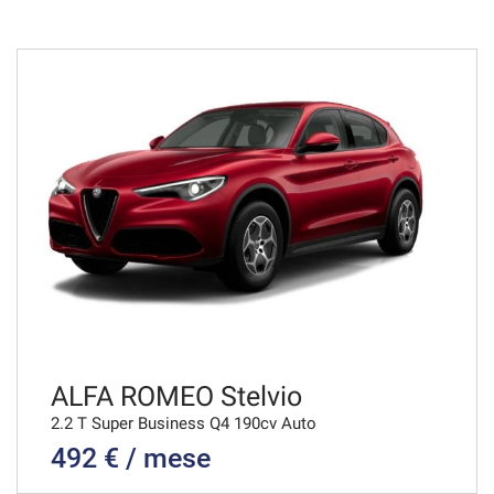
36 Mesi
VEDI
950€/mese
36 Mesi
VEDI
950€/mese
36 Mesi
VEDI
ALFA ROMEO Stelvio
2.2 T Super Business Q4 190cv Auto
492 € / mese
979€/mese
36 Mesi