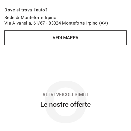
871€/mese
Dove si trova l'auto?
48 Mesi
Sede di Monteforte Irpino
Via Alvanella, 61/67 - 83024 Monteforte Irpino (AV)
VEDI
VEDI MAPPA
872€/mese
48 Mesi
VEDI
O
899€/mese
48 Mesi
ALTRI VEICOLI SIMILI
Le nostre offerte
VEDI
910€/mese