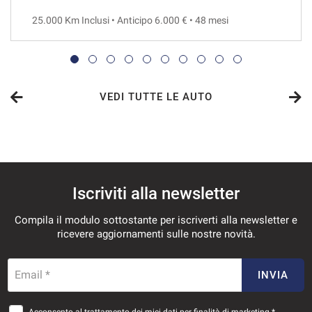
25.000 Km Inclusi • Anticipo 6.000 € • 48 mesi
VEDI
986€/mese
48 Mesi
VEDI TUTTE LE AUTO
VEDI
1.011€/mese
Iscriviti alla newsletter
36 Mesi
Compila il modulo sottostante per iscriverti alla newsletter e
VEDI
ricevere aggiornamenti sulle nostre novità.
1.062€/mese
Email *
INVIA
36 Mesi