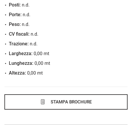
Posti:
n.d.
838€/mese
Porte:
n.d.
48 Mesi
Peso:
n.d.
VEDI
CV fiscali:
n.d.
Trazione:
n.d.
844€/mese
Larghezza:
0,00 mt
48 Mesi
Lunghezza:
0,00 mt
Altezza:
0,00 mt
VEDI
859€/mese
36 Mesi
STAMPA BROCHURE
VEDI