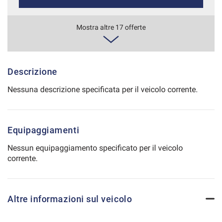
Salva
le
785€/mese
Mostra altre 17 offerte
impostazioni
48 Mesi
VEDI
Descrizione
Nessuna descrizione specificata per il veicolo corrente.
798€/mese
36 Mesi
Equipaggiamenti
VEDI
Nessun equipaggiamento specificato per il veicolo
corrente.
827€/mese
36 Mesi
Altre informazioni sul veicolo
VEDI