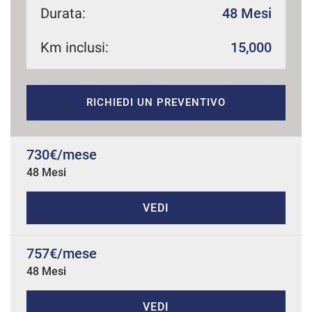
Durata:
48 Mesi
Km inclusi:
15,000
mpre
Cookie necessari
ilitato
RICHIEDI UN PREVENTIVO
Cookie delle preferenze
Cookie per il miglioramento dell'esperienza utente
730€/mese
48 Mesi
Cookie analitici
VEDI
Cookie di marketing
757€/mese
48 Mesi
Leggi
la
cookie
policy
VEDI