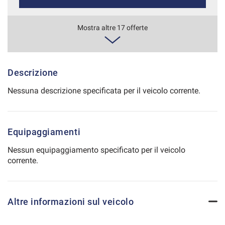
Salva
le
785€/mese
Mostra altre 17 offerte
impostazioni
48 Mesi
VEDI
Descrizione
Nessuna descrizione specificata per il veicolo corrente.
798€/mese
36 Mesi
Equipaggiamenti
VEDI
Nessun equipaggiamento specificato per il veicolo
corrente.
827€/mese
36 Mesi
Altre informazioni sul veicolo
VEDI