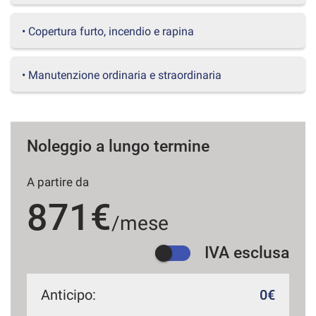
questi
strumenti
• Copertura furto, incendio e rapina
di
tracciamento
si
• Manutenzione ordinaria e straordinaria
rimanda
alla
cookie
policy.
Puoi
Noleggio a lungo termine
rivedere
e
A partire da
modificare
le
871€
tue
/mese
scelte
in
IVA esclusa
qualsiasi
momento.
Anticipo:
0€
a