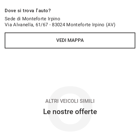
872€/mese
Dove si trova l'auto?
48 Mesi
Sede di Monteforte Irpino
Via Alvanella, 61/67 - 83024 Monteforte Irpino (AV)
VEDI
VEDI MAPPA
899€/mese
48 Mesi
VEDI
O
910€/mese
36 Mesi
ALTRI VEICOLI SIMILI
Le nostre offerte
VEDI
950€/mese