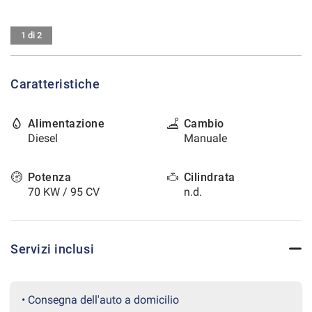
tracciamento
che
CONTATTI
adottiamo
1 di 2
per
offrire
AREA COMMERCIANTI
le
Caratteristiche
funzionalità
e
svolgere
Alimentazione
Cambio
le
Diesel
Manuale
attività
di
seguito
Potenza
Cilindrata
descritte.
70 KW / 95 CV
n.d.
Per
ottenere
maggiori
informazioni
Servizi inclusi
sull'utilità
e
sul
funzionamento
• Consegna dell'auto a domicilio
di