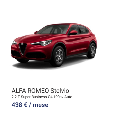
36 Mesi
VEDI
950€/mese
36 Mesi
VEDI
952€/mese
48 Mesi
VEDI
ALFA ROMEO Stelvio
2.2 T Super Business Q4 190cv Auto
438 € / mese
979€/mese
36 Mesi