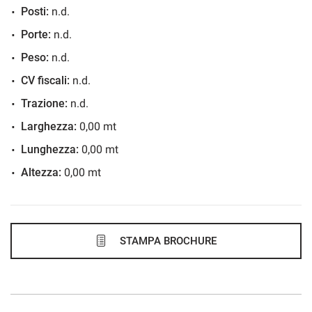
Posti:
n.d.
838€/mese
Porte:
n.d.
48 Mesi
Peso:
n.d.
VEDI
CV fiscali:
n.d.
Trazione:
n.d.
844€/mese
Larghezza:
0,00 mt
48 Mesi
Lunghezza:
0,00 mt
Altezza:
0,00 mt
VEDI
859€/mese
36 Mesi
STAMPA BROCHURE
VEDI