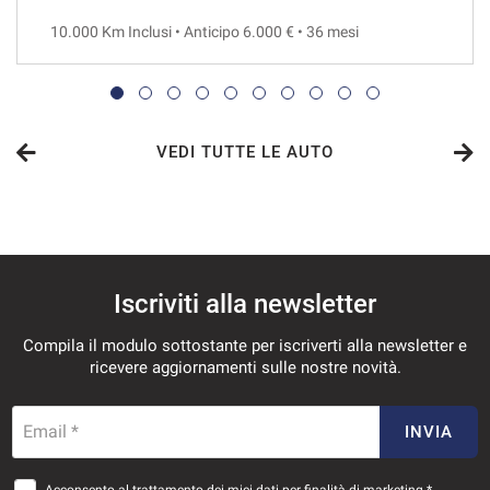
10.000 Km Inclusi • Anticipo 6.000 € • 36 mesi
VEDI
986€/mese
48 Mesi
VEDI TUTTE LE AUTO
VEDI
1.011€/mese
Iscriviti alla newsletter
36 Mesi
Compila il modulo sottostante per iscriverti alla newsletter e
VEDI
ricevere aggiornamenti sulle nostre novità.
1.062€/mese
Email *
INVIA
36 Mesi