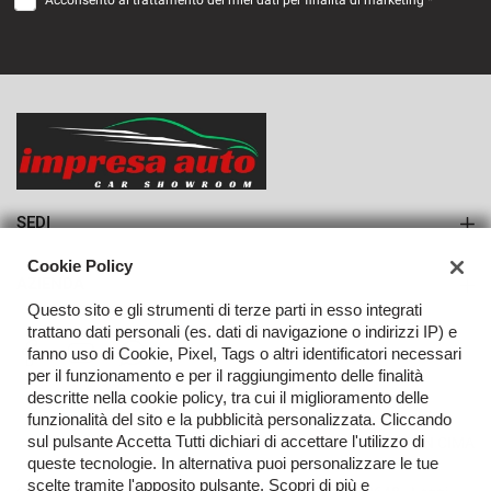
Acconsento al trattamento dei miei dati per finalità di marketing *
VEDI
1.102€/mese
36 Mesi
VEDI
SEDI
Sede di Monteforte Irpino
Cookie Policy
AZIENDA
Questo sito e gli strumenti di terze parti in esso integrati
Azienda
trattano dati personali (es. dati di navigazione o indirizzi IP) e
fanno uso di Cookie, Pixel, Tags o altri identificatori necessari
Contatti
per il funzionamento e per il raggiungimento delle finalità
descritte nella cookie policy, tra cui il miglioramento delle
funzionalità del sito e la pubblicità personalizzata. Cliccando
sul pulsante Accetta Tutti dichiari di accettare l'utilizzo di
TORNA IN CIMA
queste tecnologie. In alternativa puoi personalizzare le tue
scelte tramite l'apposito pulsante. Scopri di più e