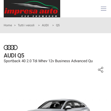
Le
tue
preferenze
di
HOME
Home
>
Tutti i veicoli
>
AUDI
>
Q5
consenso
Il
AZIENDA
seguente
pannello
ATTIVITÀ E SERVIZI
ti
AUDI Q5
consente
Sportback 40 2.0 Tdi Mhev 12v Business Advanced Qu
di
LISTA VEICOLI
esprimere
le
tue
NOLEGGIO
preferenze
di
consenso
ACQUISTIAMO USATO
alle
tecnologie
ASSISTENZA
di