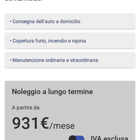
questi
strumenti
di
• Consegna dell'auto a domicilio
tracciamento
si
rimanda
• Copertura furto, incendio e rapina
alla
cookie
policy.
• Manutenzione ordinaria e straordinaria
Puoi
rivedere
e
modificare
le
Noleggio a lungo termine
tue
scelte
in
A partire da
qualsiasi
931€
momento.
/mese
IVA esclusa
a