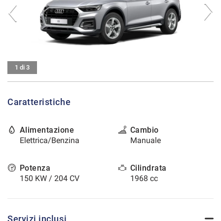
tracciamento
che
CONTATTI
adottiamo
per
offrire
AREA COMMERCIANTI
le
funzionalità
1 di 3
e
svolgere
le
Caratteristiche
attività
di
seguito
Alimentazione
Cambio
descritte.
Elettrica/Benzina
Manuale
Per
ottenere
maggiori
Potenza
Cilindrata
informazioni
150 KW / 204 CV
1968 cc
sull'utilità
e
sul
funzionamento
Servizi inclusi
di