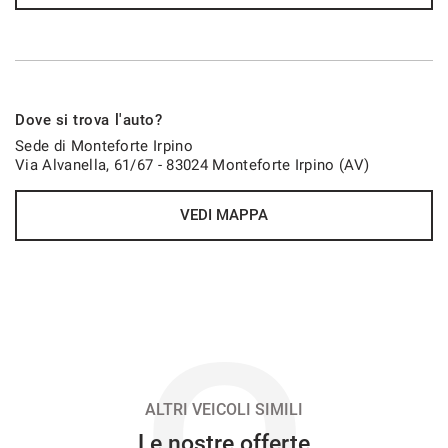
VEDI
901€/mese
Dove si trova l'auto?
48 Mesi
Sede di Monteforte Irpino
Via Alvanella, 61/67 - 83024 Monteforte Irpino (AV)
VEDI
VEDI MAPPA
913€/mese
36 Mesi
VEDI
O
916€/mese
48 Mesi
ALTRI VEICOLI SIMILI
Le nostre offerte