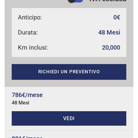
Anticipo:
0€
mpre
Cookie necessari
Durata:
48 Mesi
ilitato
Km inclusi:
20,000
Cookie delle preferenze
Cookie per il miglioramento dell'esperienza utente
RICHIEDI UN PREVENTIVO
Cookie analitici
786€/mese
Cookie di marketing
48 Mesi
VEDI
Leggi
la
cookie
policy