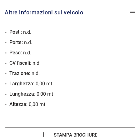
36 Mesi
Altre informazioni sul veicolo
VEDI
Posti:
n.d.
863€/mese
Porte:
n.d.
36 Mesi
Peso:
n.d.
VEDI
CV fiscali:
n.d.
Trazione:
n.d.
866€/mese
Larghezza:
0,00 mt
48 Mesi
Lunghezza:
0,00 mt
Altezza:
0,00 mt
VEDI
893€/mese
48 Mesi
STAMPA BROCHURE