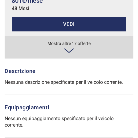
801€/mese
48 Mesi
Salva
le
impostazioni
VEDI
816€/mese
Mostra altre 17 offerte
48 Mesi
VEDI
Descrizione
Nessuna descrizione specificata per il veicolo corrente.
843€/mese
36 Mesi
Equipaggiamenti
VEDI
Nessun equipaggiamento specificato per il veicolo
corrente.
850€/mese