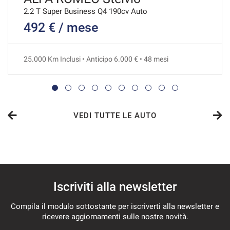
2.2 T Super Business Q4 190cv Auto
492 € / mese
1.003€/mese
36 Mesi
25.000 Km Inclusi • Anticipo 6.000 € • 48 mesi
VEDI
1.008€/mese
48 Mesi
VEDI TUTTE LE AUTO
VEDI
1.016€/mese
Iscriviti alla newsletter
36 Mesi
Compila il modulo sottostante per iscriverti alla newsletter e
VEDI
ricevere aggiornamenti sulle nostre novità.