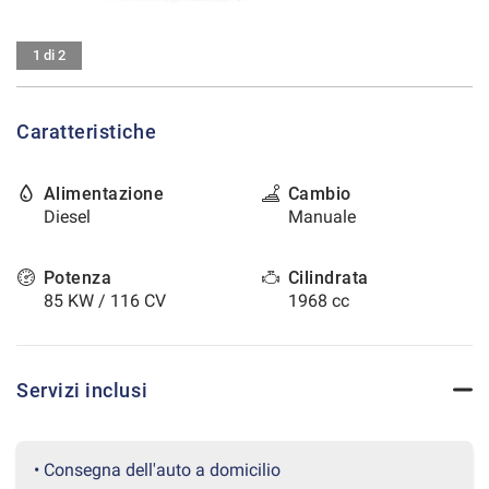
tracciamento
che
CONTATTI
adottiamo
1 di 2
per
offrire
AREA COMMERCIANTI
le
Caratteristiche
funzionalità
e
svolgere
Alimentazione
Cambio
le
Diesel
Manuale
attività
di
seguito
Potenza
Cilindrata
descritte.
85 KW / 116 CV
1968 cc
Per
ottenere
maggiori
informazioni
Servizi inclusi
sull'utilità
e
sul
funzionamento
• Consegna dell'auto a domicilio
di