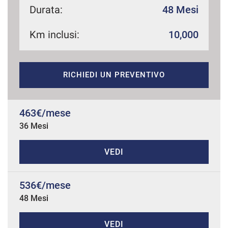
Durata:
48 Mesi
Km inclusi:
10,000
mpre
Cookie necessari
ilitato
RICHIEDI UN PREVENTIVO
Cookie delle preferenze
Cookie per il miglioramento dell'esperienza utente
463€/mese
36 Mesi
Cookie analitici
VEDI
Cookie di marketing
536€/mese
48 Mesi
Leggi
la
cookie
policy
VEDI