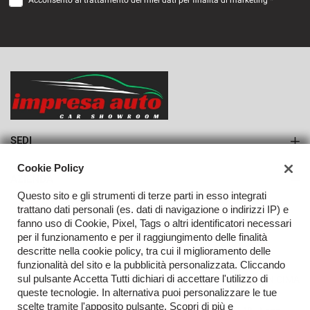
Acconsento al trattamento dei miei dati per finalità di marketing *
SEDI
Sede di Monteforte Irpino
Cookie Policy
AZIENDA
Questo sito e gli strumenti di terze parti in esso integrati
Azienda
trattano dati personali (es. dati di navigazione o indirizzi IP) e
fanno uso di Cookie, Pixel, Tags o altri identificatori necessari
Contatti
per il funzionamento e per il raggiungimento delle finalità
descritte nella cookie policy, tra cui il miglioramento delle
funzionalità del sito e la pubblicità personalizzata. Cliccando
sul pulsante Accetta Tutti dichiari di accettare l'utilizzo di
TORNA IN CIMA
queste tecnologie. In alternativa puoi personalizzare le tue
scelte tramite l'apposito pulsante. Scopri di più e