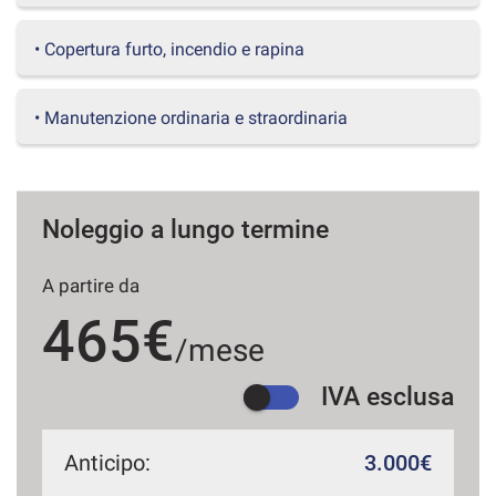
questi
strumenti
• Copertura furto, incendio e rapina
di
tracciamento
si
• Manutenzione ordinaria e straordinaria
rimanda
alla
cookie
policy.
Puoi
Noleggio a lungo termine
rivedere
e
A partire da
modificare
le
465€
tue
/mese
scelte
in
IVA esclusa
qualsiasi
momento.
Anticipo:
3.000€
a