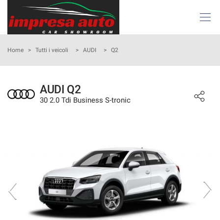
Le
tue
preferenze
di
HOME
Home
>
Tutti i veicoli
>
AUDI
>
Q2
consenso
Il
AZIENDA
seguente
AUDI Q2
pannello
30 2.0 Tdi Business S-tronic
ATTIVITÀ E SERVIZI
ti
consente
di
LISTA VEICOLI
esprimere
le
tue
NOLEGGIO
preferenze
di
consenso
ACQUISTIAMO USATO
alle
tecnologie
ASSISTENZA
di