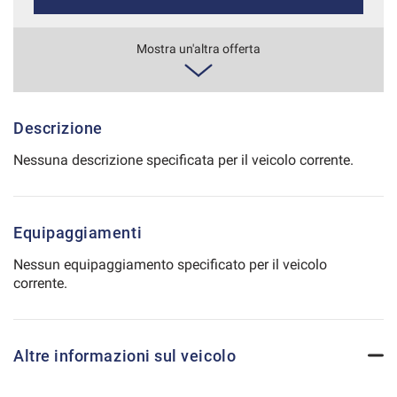
Salva
le
554€/mese
Mostra un'altra offerta
impostazioni
36 Mesi
VEDI
Descrizione
Nessuna descrizione specificata per il veicolo corrente.
Equipaggiamenti
Nessun equipaggiamento specificato per il veicolo
corrente.
Altre informazioni sul veicolo