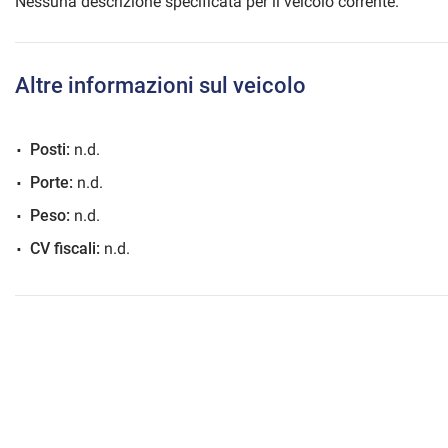
Nessuna descrizione specificata per il veicolo corrente.
Altre informazioni sul veicolo
mpre
Cookie necessari
ilitato
Posti:
n.d.
Cookie delle preferenze
Porte:
n.d.
Peso:
n.d.
Cookie per il miglioramento dell'esperienza utente
CV fiscali:
n.d.
Cookie analitici
Cookie di marketing