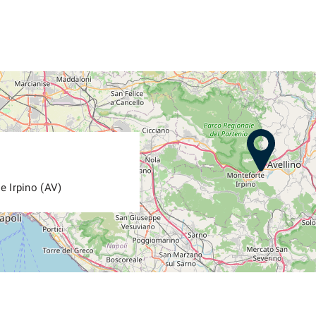
e Irpino (AV)