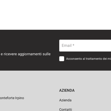
Email *
 e ricevere aggiornamenti sulle
Acconsento al trattamento dei miei
AZIENDA
onteforte Irpino
Azienda
Contatti