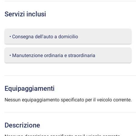
questi
strumenti
Servizi inclusi
di
tracciamento
si
rimanda
• Consegna dell'auto a domicilio
alla
cookie
policy.
• Manutenzione ordinaria e straordinaria
Puoi
rivedere
e
modificare
le
Equipaggiamenti
tue
scelte
Nessun equipaggiamento specificato per il veicolo corrente.
in
qualsiasi
momento.
Descrizione
a