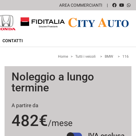
AREA COMMERCIANTI
CONTATTI
Home
>
Tutti i veicoli
>
BMW
>
116
Noleggio a lungo
termine
A partire da
482€
/mese
IVA esclusa