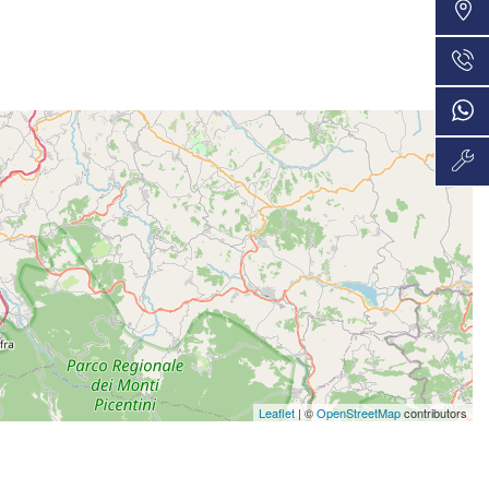
VEDI
36 Mesi
609€/mese
VEDI
48 Mesi
613€/mese
VEDI
36 Mesi
633€/mese
VEDI
36 Mesi
653€/mese
VEDI
36 Mesi
Leaflet
| ©
OpenStreetMap
contributors
675€/mese
VEDI
36 Mesi