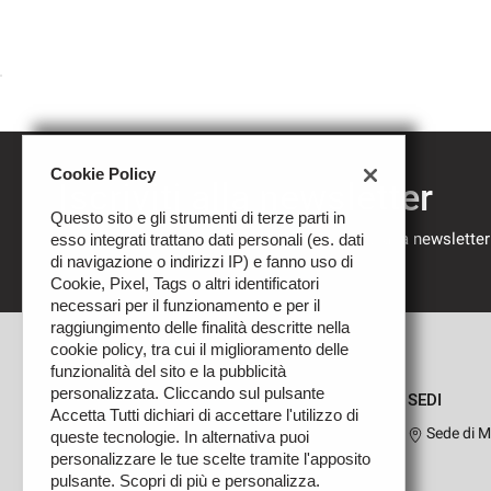
Cookie Policy
Iscriviti alla newsletter
Questo sito e gli strumenti di terze parti in
Compila il modulo sottostante per iscriverti alla newsletter
esso integrati trattano dati personali (es. dati
nostre novità.
di navigazione o indirizzi IP) e fanno uso di
Cookie, Pixel, Tags o altri identificatori
necessari per il funzionamento e per il
raggiungimento delle finalità descritte nella
cookie policy, tra cui il miglioramento delle
funzionalità del sito e la pubblicità
personalizzata. Cliccando sul pulsante
SEDI
Accetta Tutti dichiari di accettare l'utilizzo di
Sede di M
queste tecnologie. In alternativa puoi
personalizzare le tue scelte tramite l'apposito
pulsante. Scopri di più e personalizza.
Leggi