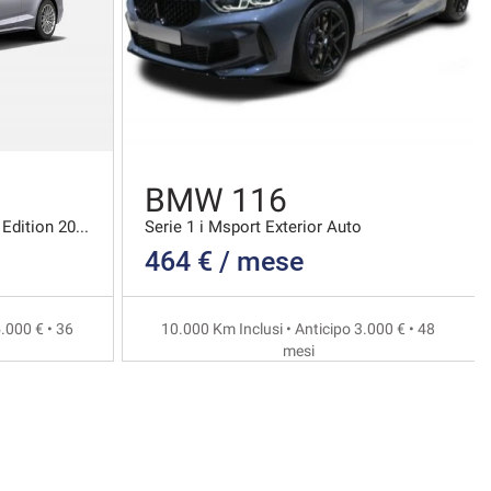
BMW 116
Coupe 40 2.0 Tdi Mhev S Line Edition 204cv S-troni
Serie 1 i Msport Exterior Auto
464 € / mese
.000 € • 36
10.000 Km Inclusi • Anticipo 3.000 € • 48
mesi