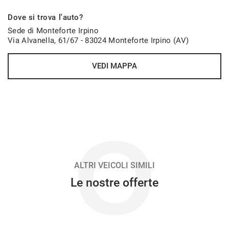
576€/mese
Dove si trova l'auto?
48 Mesi
Sede di Monteforte Irpino
Via Alvanella, 61/67 - 83024 Monteforte Irpino (AV)
VEDI
VEDI MAPPA
585€/mese
36 Mesi
VEDI
O
596€/mese
48 Mesi
ALTRI VEICOLI SIMILI
Le nostre offerte
VEDI
615€/mese