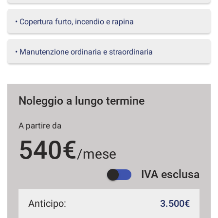
questi
strumenti
• Copertura furto, incendio e rapina
di
tracciamento
si
• Manutenzione ordinaria e straordinaria
rimanda
alla
cookie
policy.
Puoi
Noleggio a lungo termine
rivedere
e
A partire da
modificare
le
540€
tue
/mese
scelte
in
IVA esclusa
qualsiasi
momento.
Anticipo:
3.500€
a