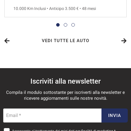
10.000 Km Inclusi • Anticipo 3.500 € • 48 mesi
VEDI
650€/mese
36 Mesi
VEDI TUTTE LE AUTO
VEDI
658€/mese
Iscriviti alla newsletter
48 Mesi
Compila il modulo sottostante per iscriverti alla newsletter e
VEDI
ricevere aggiornamenti sulle nostre novità.
672€/mese
Email *
INVIA
36 Mesi