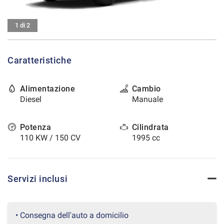
tracciamento
che
CONTATTI
adottiamo
1 di 2
per
offrire
AREA COMMERCIANTI
le
Caratteristiche
funzionalità
e
svolgere
Alimentazione
Cambio
le
Diesel
Manuale
attività
di
seguito
Potenza
Cilindrata
descritte.
110 KW / 150 CV
1995 cc
Per
ottenere
maggiori
informazioni
Servizi inclusi
sull'utilità
e
sul
funzionamento
• Consegna dell'auto a domicilio
di