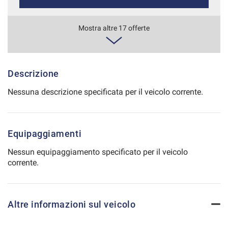
Salva
le
510€/mese
Mostra altre 17 offerte
impostazioni
48 Mesi
VEDI
Descrizione
Nessuna descrizione specificata per il veicolo corrente.
518€/mese
36 Mesi
Equipaggiamenti
VEDI
Nessun equipaggiamento specificato per il veicolo
corrente.
529€/mese
48 Mesi
Altre informazioni sul veicolo
VEDI