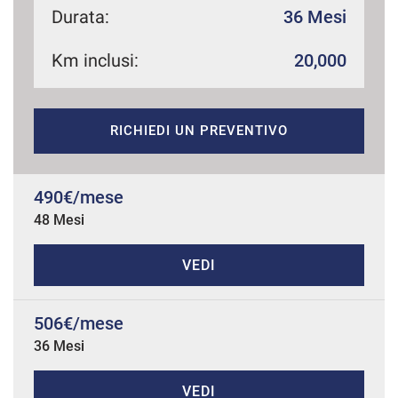
Durata:
36 Mesi
Km inclusi:
20,000
mpre
Cookie necessari
ilitato
RICHIEDI UN PREVENTIVO
Cookie delle preferenze
Cookie per il miglioramento dell'esperienza utente
490€/mese
48 Mesi
Cookie analitici
VEDI
Cookie di marketing
506€/mese
36 Mesi
Leggi
la
cookie
policy
VEDI