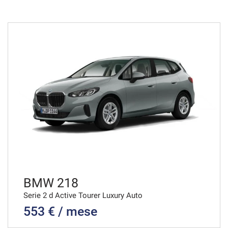
48 Mesi
VEDI
616€/mese
36 Mesi
VEDI
628€/mese
36 Mesi
VEDI
BMW 218
Serie 2 d Active Tourer Luxury Auto
553 € / mese
636€/mese
48 Mesi