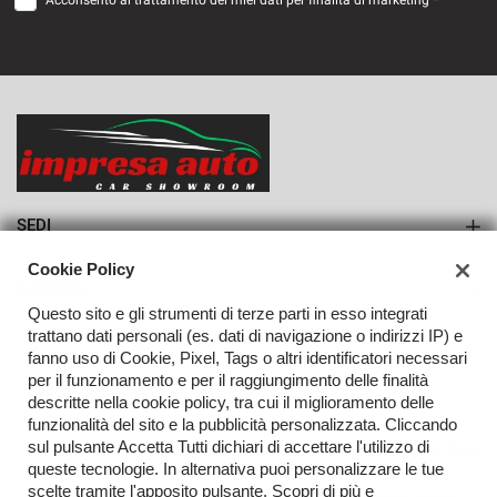
Acconsento al trattamento dei miei dati per finalità di marketing *
VEDI
695€/mese
36 Mesi
VEDI
SEDI
Sede di Monteforte Irpino
Cookie Policy
AZIENDA
Questo sito e gli strumenti di terze parti in esso integrati
Azienda
trattano dati personali (es. dati di navigazione o indirizzi IP) e
fanno uso di Cookie, Pixel, Tags o altri identificatori necessari
Contatti
per il funzionamento e per il raggiungimento delle finalità
descritte nella cookie policy, tra cui il miglioramento delle
funzionalità del sito e la pubblicità personalizzata. Cliccando
sul pulsante Accetta Tutti dichiari di accettare l'utilizzo di
TORNA IN CIMA
queste tecnologie. In alternativa puoi personalizzare le tue
scelte tramite l'apposito pulsante. Scopri di più e