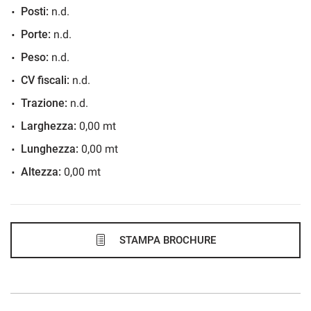
Posti:
n.d.
550€/mese
Porte:
n.d.
48 Mesi
Peso:
n.d.
VEDI
CV fiscali:
n.d.
Trazione:
n.d.
562€/mese
Larghezza:
0,00 mt
36 Mesi
Lunghezza:
0,00 mt
Altezza:
0,00 mt
VEDI
572€/mese
48 Mesi
STAMPA BROCHURE
VEDI