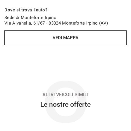
873€/mese
Dove si trova l'auto?
36 Mesi
Sede di Monteforte Irpino
Via Alvanella, 61/67 - 83024 Monteforte Irpino (AV)
VEDI
VEDI MAPPA
874€/mese
48 Mesi
VEDI
O
899€/mese
48 Mesi
ALTRI VEICOLI SIMILI
Le nostre offerte
VEDI
923€/mese