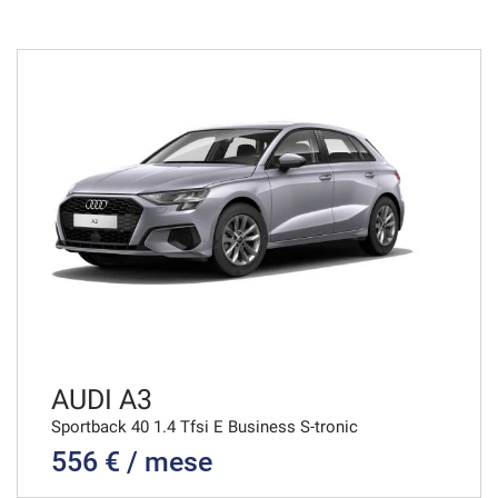
48 Mesi
VEDI
946€/mese
48 Mesi
VEDI
957€/mese
36 Mesi
VEDI
AUDI A3
Sportback 40 1.4 Tfsi E Business S-tronic
556 € / mese
966€/mese
36 Mesi