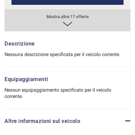
Salva
le
784€/mese
Mostra altre 17 offerte
impostazioni
36 Mesi
VEDI
Descrizione
Nessuna descrizione specificata per il veicolo corrente.
793€/mese
36 Mesi
Equipaggiamenti
VEDI
Nessun equipaggiamento specificato per il veicolo
corrente.
811€/mese
48 Mesi
Altre informazioni sul veicolo
VEDI