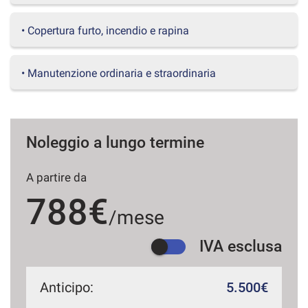
questi
strumenti
• Copertura furto, incendio e rapina
di
tracciamento
si
• Manutenzione ordinaria e straordinaria
rimanda
alla
cookie
policy.
Puoi
Noleggio a lungo termine
rivedere
e
A partire da
modificare
le
788€
tue
/mese
scelte
in
IVA esclusa
qualsiasi
momento.
Anticipo:
5.500€
a