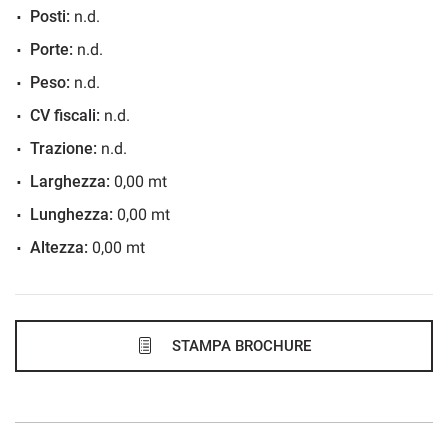
Posti:
n.d.
822€/mese
Porte:
n.d.
36 Mesi
Peso:
n.d.
VEDI
CV fiscali:
n.d.
Trazione:
n.d.
834€/mese
Larghezza:
0,00 mt
48 Mesi
Lunghezza:
0,00 mt
Altezza:
0,00 mt
VEDI
847€/mese
36 Mesi
STAMPA BROCHURE
VEDI