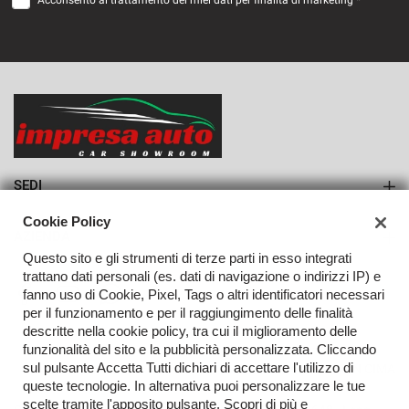
Acconsento al trattamento dei miei dati per finalità di marketing *
VEDI
1.046€/mese
36 Mesi
VEDI
SEDI
Sede di Monteforte Irpino
Cookie Policy
AZIENDA
Questo sito e gli strumenti di terze parti in esso integrati
Azienda
trattano dati personali (es. dati di navigazione o indirizzi IP) e
fanno uso di Cookie, Pixel, Tags o altri identificatori necessari
Contatti
per il funzionamento e per il raggiungimento delle finalità
descritte nella cookie policy, tra cui il miglioramento delle
funzionalità del sito e la pubblicità personalizzata. Cliccando
sul pulsante Accetta Tutti dichiari di accettare l'utilizzo di
TORNA IN CIMA
queste tecnologie. In alternativa puoi personalizzare le tue
scelte tramite l'apposito pulsante. Scopri di più e