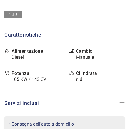
tracciamento
che
CONTATTI
adottiamo
1 di 2
per
offrire
AREA COMMERCIANTI
le
Caratteristiche
funzionalità
e
svolgere
Alimentazione
Cambio
le
Diesel
Manuale
attività
di
seguito
Potenza
Cilindrata
descritte.
105 KW / 143 CV
n.d.
Per
ottenere
maggiori
informazioni
Servizi inclusi
sull'utilità
e
sul
funzionamento
• Consegna dell'auto a domicilio
di