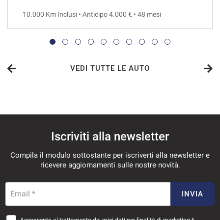
10.000 Km Inclusi • Anticipo 4.000 € • 48 mesi
VEDI
969€/mese
48 Mesi
VEDI TUTTE LE AUTO
VEDI
995€/mese
Iscriviti alla newsletter
36 Mesi
Compila il modulo sottostante per iscriverti alla newsletter e
VEDI
ricevere aggiornamenti sulle nostre novità.
1.020€/mese
Email *
INVIA
36 Mesi