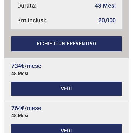
Durata:
48 Mesi
Km inclusi:
20,000
mpre
Cookie necessari
ilitato
RICHIEDI UN PREVENTIVO
Cookie delle preferenze
Cookie per il miglioramento dell'esperienza utente
734€/mese
48 Mesi
Cookie analitici
VEDI
Cookie di marketing
764€/mese
48 Mesi
Leggi
la
cookie
policy
VEDI