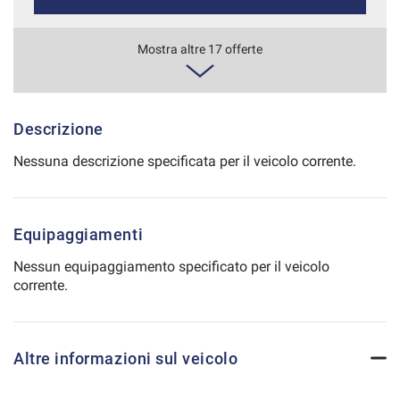
Salva
le
614€/mese
Mostra altre 17 offerte
impostazioni
48 Mesi
VEDI
Descrizione
Nessuna descrizione specificata per il veicolo corrente.
638€/mese
36 Mesi
Equipaggiamenti
VEDI
Nessun equipaggiamento specificato per il veicolo
corrente.
646€/mese
48 Mesi
Altre informazioni sul veicolo
VEDI