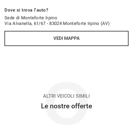
707€/mese
Dove si trova l'auto?
48 Mesi
Sede di Monteforte Irpino
Via Alvanella, 61/67 - 83024 Monteforte Irpino (AV)
VEDI
VEDI MAPPA
714€/mese
48 Mesi
VEDI
O
717€/mese
36 Mesi
ALTRI VEICOLI SIMILI
Le nostre offerte
VEDI
730€/mese