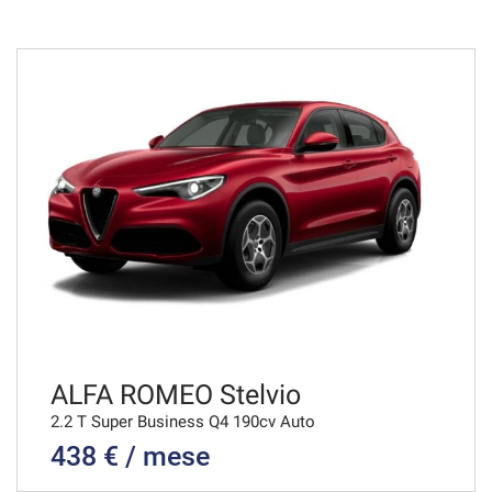
36 Mesi
VEDI
739€/mese
48 Mesi
VEDI
747€/mese
36 Mesi
VEDI
ALFA ROMEO Stelvio
2.2 T Super Business Q4 190cv Auto
438 € / mese
763€/mese
36 Mesi