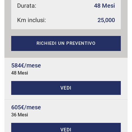
Durata:
48 Mesi
Km inclusi:
25,000
mpre
Cookie necessari
ilitato
RICHIEDI UN PREVENTIVO
Cookie delle preferenze
Cookie per il miglioramento dell'esperienza utente
584€/mese
48 Mesi
Cookie analitici
VEDI
Cookie di marketing
605€/mese
36 Mesi
Leggi
la
cookie
policy
VEDI