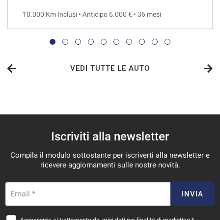
10.000 Km Inclusi • Anticipo 6.000 € • 36 mesi
VEDI
796€/mese
36 Mesi
VEDI TUTTE LE AUTO
VEDI
807€/mese
Iscriviti alla newsletter
48 Mesi
Compila il modulo sottostante per iscriverti alla newsletter e
VEDI
ricevere aggiornamenti sulle nostre novità.
842€/mese
Email *
INVIA
36 Mesi