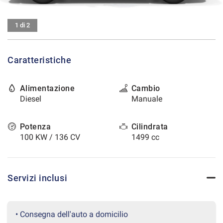
tracciamento
che
CONTATTI
adottiamo
1 di 2
per
offrire
AREA COMMERCIANTI
le
Caratteristiche
funzionalità
e
svolgere
Alimentazione
Cambio
le
Diesel
Manuale
attività
di
seguito
Potenza
Cilindrata
descritte.
100 KW / 136 CV
1499 cc
Per
ottenere
maggiori
informazioni
Servizi inclusi
sull'utilità
e
sul
funzionamento
• Consegna dell'auto a domicilio
di