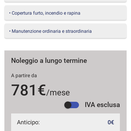
questi
strumenti
• Copertura furto, incendio e rapina
di
tracciamento
si
• Manutenzione ordinaria e straordinaria
rimanda
alla
cookie
policy.
Puoi
Noleggio a lungo termine
rivedere
e
A partire da
modificare
le
781€
tue
/mese
scelte
in
IVA esclusa
qualsiasi
momento.
Anticipo:
0€
a