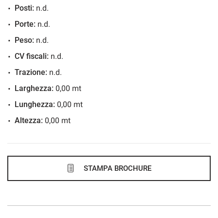
Posti:
n.d.
671€/mese
Porte:
n.d.
36 Mesi
Peso:
n.d.
VEDI
CV fiscali:
n.d.
Trazione:
n.d.
677€/mese
Larghezza:
0,00 mt
48 Mesi
Lunghezza:
0,00 mt
Altezza:
0,00 mt
VEDI
688€/mese
48 Mesi
STAMPA BROCHURE
VEDI