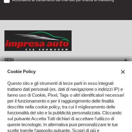
Acconsento al trattamento dei miei dati per finalità di marketing *
VEDI
872€/mese
36 Mesi
VEDI
SEDI
Sede di Monteforte Irpino
Cookie Policy
AZIENDA
Questo sito e gli strumenti di terze parti in esso integrati
Azienda
trattano dati personali (es. dati di navigazione o indirizzi IP) e
fanno uso di Cookie, Pixel, Tags o altri identificatori necessari
Contatti
per il funzionamento e per il raggiungimento delle finalità
descritte nella cookie policy, tra cui il miglioramento delle
funzionalità del sito e la pubblicità personalizzata. Cliccando
sul pulsante Accetta Tutti dichiari di accettare l'utilizzo di
TORNA IN CIMA
queste tecnologie. In alternativa puoi personalizzare le tue
scelte tramite l'apposito pulsante. Scopri di più e