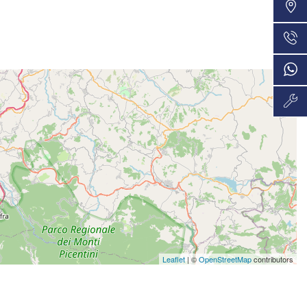
VEDI
48 Mesi
999€/mese
VEDI
36 Mesi
1.012€/mese
VEDI
36 Mesi
1.012€/mese
VEDI
48 Mesi
1.064€/mese
VEDI
36 Mesi
Leaflet
| ©
OpenStreetMap
contributors
1.095€/mese
VEDI
36 Mesi