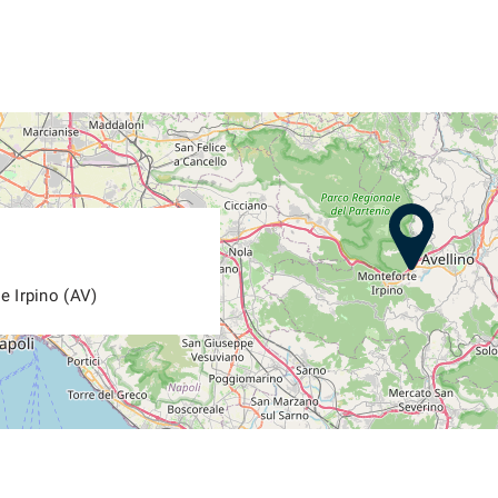
e Irpino (AV)