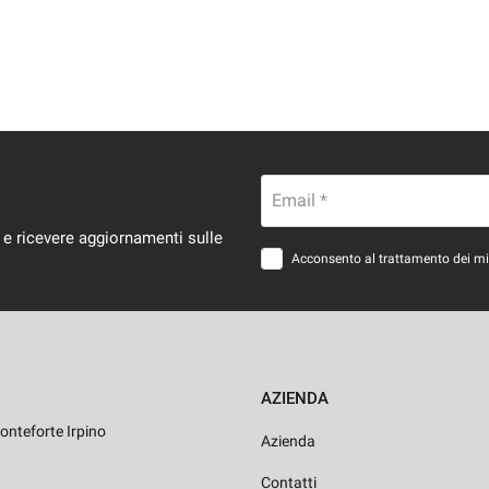
Email *
 e ricevere aggiornamenti sulle
Acconsento al trattamento dei miei
AZIENDA
onteforte Irpino
Azienda
Contatti