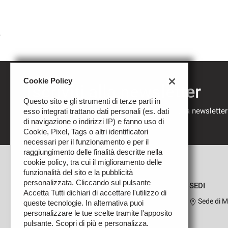
Cookie Policy
Iscriviti alla newsletter
Questo sito e gli strumenti di terze parti in
Compila il modulo sottostante per iscriverti alla newsletter
esso integrati trattano dati personali (es. dati
nostre novità.
di navigazione o indirizzi IP) e fanno uso di
Cookie, Pixel, Tags o altri identificatori
necessari per il funzionamento e per il
raggiungimento delle finalità descritte nella
cookie policy, tra cui il miglioramento delle
funzionalità del sito e la pubblicità
personalizzata. Cliccando sul pulsante
SEDI
Accetta Tutti dichiari di accettare l'utilizzo di
Sede di M
queste tecnologie. In alternativa puoi
personalizzare le tue scelte tramite l'apposito
pulsante. Scopri di più e personalizza.
Leggi