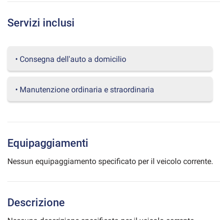
questi
strumenti
Servizi inclusi
di
tracciamento
si
rimanda
• Consegna dell'auto a domicilio
alla
cookie
policy.
• Manutenzione ordinaria e straordinaria
Puoi
rivedere
e
modificare
le
Equipaggiamenti
tue
scelte
Nessun equipaggiamento specificato per il veicolo corrente.
in
qualsiasi
momento.
Descrizione
a