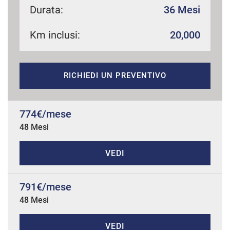
Durata:
36 Mesi
Km inclusi:
20,000
mpre
Cookie necessari
ilitato
RICHIEDI UN PREVENTIVO
Cookie delle preferenze
Cookie per il miglioramento dell'esperienza utente
774€/mese
48 Mesi
Cookie analitici
VEDI
Cookie di marketing
791€/mese
48 Mesi
Leggi
la
cookie
policy
VEDI