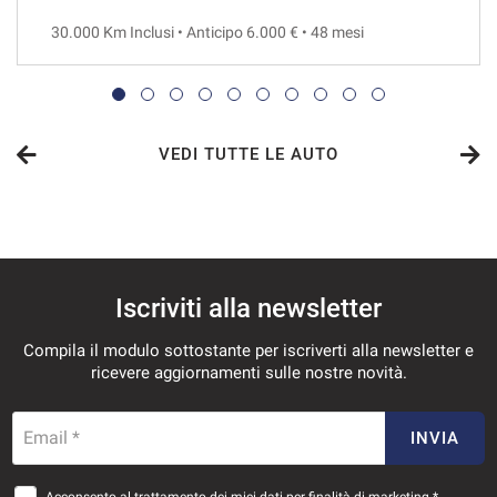
30.000 Km Inclusi • Anticipo 6.000 € • 48 mesi
VEDI
999€/mese
36 Mesi
VEDI TUTTE LE AUTO
VEDI
1.012€/mese
Iscriviti alla newsletter
48 Mesi
Compila il modulo sottostante per iscriverti alla newsletter e
VEDI
ricevere aggiornamenti sulle nostre novità.
1.064€/mese
Email *
INVIA
36 Mesi