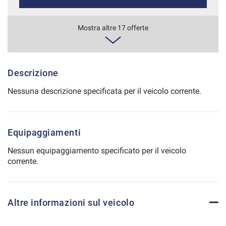
Salva
le
806€/mese
Mostra altre 17 offerte
impostazioni
48 Mesi
VEDI
Descrizione
Nessuna descrizione specificata per il veicolo corrente.
825€/mese
36 Mesi
Equipaggiamenti
VEDI
Nessun equipaggiamento specificato per il veicolo
corrente.
833€/mese
36 Mesi
Altre informazioni sul veicolo
VEDI