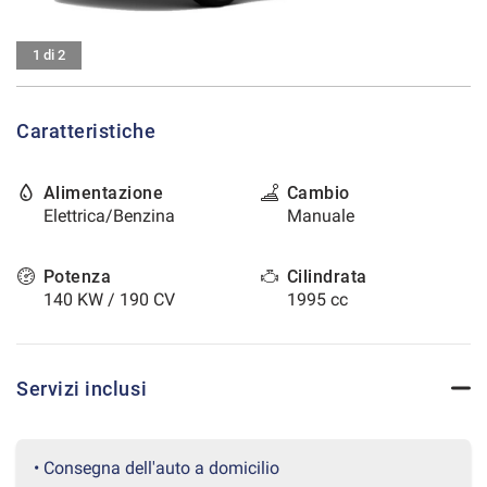
tracciamento
che
CONTATTI
adottiamo
1 di 2
per
offrire
AREA COMMERCIANTI
le
Caratteristiche
funzionalità
e
svolgere
Alimentazione
Cambio
le
Elettrica/Benzina
Manuale
attività
di
seguito
Potenza
Cilindrata
descritte.
140 KW / 190 CV
1995 cc
Per
ottenere
maggiori
informazioni
Servizi inclusi
sull'utilità
e
sul
funzionamento
• Consegna dell'auto a domicilio
di