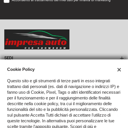
Acconsento al trattamento dei miei dati per finalità di marketing *
VEDI
1.095€/mese
36 Mesi
VEDI
SEDI
Sede di Monteforte Irpino
Cookie Policy
AZIENDA
Questo sito e gli strumenti di terze parti in esso integrati
Azienda
trattano dati personali (es. dati di navigazione o indirizzi IP) e
fanno uso di Cookie, Pixel, Tags o altri identificatori necessari
Contatti
per il funzionamento e per il raggiungimento delle finalità
descritte nella cookie policy, tra cui il miglioramento delle
funzionalità del sito e la pubblicità personalizzata. Cliccando
sul pulsante Accetta Tutti dichiari di accettare l'utilizzo di
TORNA IN CIMA
queste tecnologie. In alternativa puoi personalizzare le tue
scelte tramite l'apposito pulsante. Scopri di più e