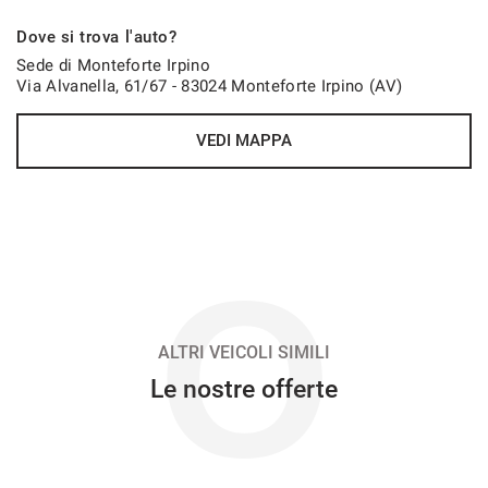
898€/mese
Dove si trova l'auto?
36 Mesi
Sede di Monteforte Irpino
Via Alvanella, 61/67 - 83024 Monteforte Irpino (AV)
VEDI
VEDI MAPPA
899€/mese
48 Mesi
VEDI
O
916€/mese
48 Mesi
ALTRI VEICOLI SIMILI
Le nostre offerte
VEDI
929€/mese