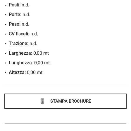
Posti:
n.d.
846€/mese
Porte:
n.d.
36 Mesi
Peso:
n.d.
VEDI
CV fiscali:
n.d.
Trazione:
n.d.
857€/mese
Larghezza:
0,00 mt
48 Mesi
Lunghezza:
0,00 mt
Altezza:
0,00 mt
VEDI
887€/mese
48 Mesi
STAMPA BROCHURE
VEDI