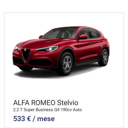
36 Mesi
VEDI
931€/mese
48 Mesi
VEDI
982€/mese
48 Mesi
VEDI
ALFA ROMEO Stelvio
2.2 T Super Business Q4 190cv Auto
533 € / mese
991€/mese
36 Mesi