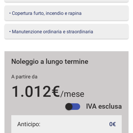
questi
strumenti
• Copertura furto, incendio e rapina
di
tracciamento
si
• Manutenzione ordinaria e straordinaria
rimanda
alla
cookie
policy.
Puoi
Noleggio a lungo termine
rivedere
e
A partire da
modificare
le
1.012€
tue
/mese
scelte
in
IVA esclusa
qualsiasi
momento.
Anticipo:
0€
a