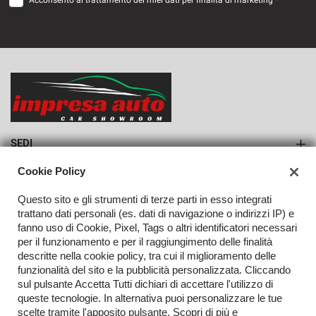
Acconsento al trattamento dei miei dati per finalità di marketing *
VEDI
508€/mese
36 Mesi
VEDI
SEDI
Sede di Monteforte Irpino
Cookie Policy
AZIENDA
Questo sito e gli strumenti di terze parti in esso integrati
Azienda
trattano dati personali (es. dati di navigazione o indirizzi IP) e
fanno uso di Cookie, Pixel, Tags o altri identificatori necessari
Contatti
per il funzionamento e per il raggiungimento delle finalità
descritte nella cookie policy, tra cui il miglioramento delle
funzionalità del sito e la pubblicità personalizzata. Cliccando
sul pulsante Accetta Tutti dichiari di accettare l'utilizzo di
TORNA IN CIMA
queste tecnologie. In alternativa puoi personalizzare le tue
scelte tramite l'apposito pulsante. Scopri di più e