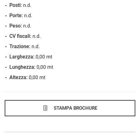
Posti:
n.d.
394€/mese
Porte:
n.d.
36 Mesi
Peso:
n.d.
VEDI
CV fiscali:
n.d.
Trazione:
n.d.
395€/mese
Larghezza:
0,00 mt
48 Mesi
Lunghezza:
0,00 mt
Altezza:
0,00 mt
VEDI
406€/mese
48 Mesi
STAMPA BROCHURE
VEDI