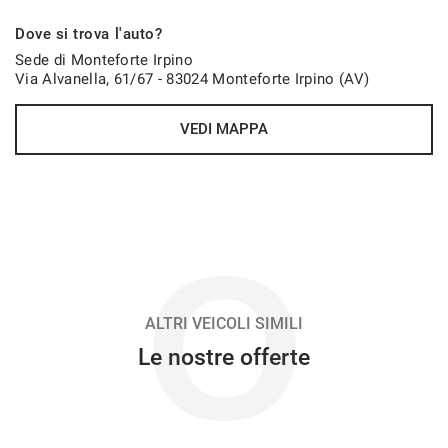
411€/mese
Dove si trova l'auto?
48 Mesi
Sede di Monteforte Irpino
Via Alvanella, 61/67 - 83024 Monteforte Irpino (AV)
VEDI
VEDI MAPPA
419€/mese
48 Mesi
VEDI
O
423€/mese
36 Mesi
ALTRI VEICOLI SIMILI
Le nostre offerte
VEDI
436€/mese