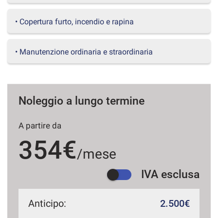
questi
strumenti
• Copertura furto, incendio e rapina
di
tracciamento
si
• Manutenzione ordinaria e straordinaria
rimanda
alla
cookie
policy.
Puoi
Noleggio a lungo termine
rivedere
e
A partire da
modificare
le
354€
tue
/mese
scelte
in
IVA esclusa
qualsiasi
momento.
Anticipo:
2.500€
a