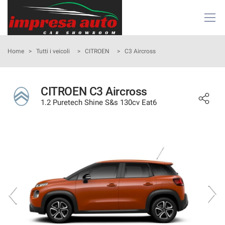
Le
tue
preferenze
di
HOME
Home
>
Tutti i veicoli
>
CITROEN
>
C3 Aircross
consenso
Il
AZIENDA
seguente
CITROEN C3 Aircross
pannello
1.2 Puretech Shine S&s 130cv Eat6
ATTIVITÀ E SERVIZI
ti
consente
di
LISTA VEICOLI
esprimere
le
tue
NOLEGGIO
preferenze
di
consenso
ACQUISTIAMO USATO
alle
tecnologie
ASSISTENZA
di