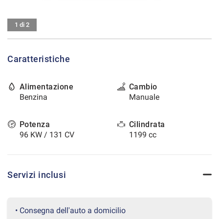
tracciamento
che
CONTATTI
adottiamo
1 di 2
per
offrire
AREA COMMERCIANTI
le
Caratteristiche
funzionalità
e
svolgere
Alimentazione
Cambio
le
Benzina
Manuale
attività
di
seguito
Potenza
Cilindrata
descritte.
96 KW / 131 CV
1199 cc
Per
ottenere
maggiori
informazioni
Servizi inclusi
sull'utilità
e
sul
funzionamento
• Consegna dell'auto a domicilio
di