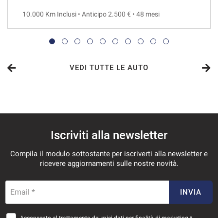
10.000 Km Inclusi • Anticipo 2.500 € • 48 mesi
VEDI
463€/mese
36 Mesi
VEDI TUTTE LE AUTO
VEDI
463€/mese
Iscriviti alla newsletter
48 Mesi
Compila il modulo sottostante per iscriverti alla newsletter e
VEDI
ricevere aggiornamenti sulle nostre novità.
492€/mese
Email *
INVIA
36 Mesi