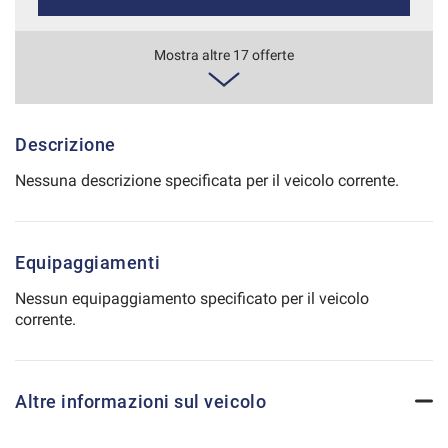
Salva
le
367€/mese
Mostra altre 17 offerte
impostazioni
48 Mesi
VEDI
Descrizione
Nessuna descrizione specificata per il veicolo corrente.
380€/mese
36 Mesi
Equipaggiamenti
VEDI
Nessun equipaggiamento specificato per il veicolo
corrente.
393€/mese
48 Mesi
Altre informazioni sul veicolo
VEDI