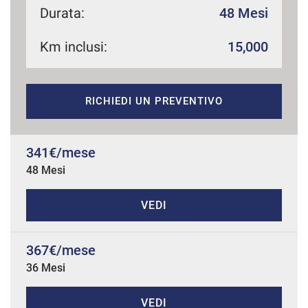
Durata:
48 Mesi
Km inclusi:
15,000
mpre
Cookie necessari
ilitato
RICHIEDI UN PREVENTIVO
Cookie delle preferenze
Cookie per il miglioramento dell'esperienza utente
341€/mese
48 Mesi
Cookie analitici
VEDI
Cookie di marketing
367€/mese
36 Mesi
Leggi
la
cookie
policy
VEDI