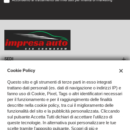
Acconsento al trattamento dei miei dati per finalità di marketing *
SEDI
Sede di Monteforte Irpino
Cookie Policy
AZIENDA
Questo sito e gli strumenti di terze parti in esso integrati
Azienda
trattano dati personali (es. dati di navigazione o indirizzi IP) e
fanno uso di Cookie, Pixel, Tags o altri identificatori necessari
Contatti
per il funzionamento e per il raggiungimento delle finalità
descritte nella cookie policy, tra cui il miglioramento delle
funzionalità del sito e la pubblicità personalizzata. Cliccando
sul pulsante Accetta Tutti dichiari di accettare l'utilizzo di
TORNA IN CIMA
queste tecnologie. In alternativa puoi personalizzare le tue
scelte tramite l'apposito pulsante. Scopri di più e