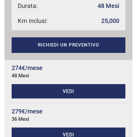
Durata:
48 Mesi
Km inclusi:
25,000
mpre
Cookie necessari
ilitato
RICHIEDI UN PREVENTIVO
Cookie delle preferenze
Cookie per il miglioramento dell'esperienza utente
274€/mese
48 Mesi
Cookie analitici
VEDI
Cookie di marketing
279€/mese
36 Mesi
Leggi
la
cookie
policy
VEDI