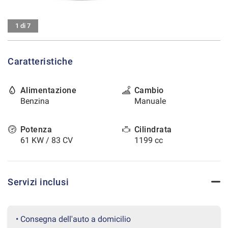
tracciamento
che
CONTATTI
adottiamo
1 di 7
per
offrire
AREA COMMERCIANTI
le
Caratteristiche
funzionalità
e
svolgere
Alimentazione
Cambio
le
Benzina
Manuale
attività
di
seguito
Potenza
Cilindrata
descritte.
61 KW / 83 CV
1199 cc
Per
ottenere
maggiori
informazioni
Servizi inclusi
sull'utilità
e
sul
funzionamento
• Consegna dell'auto a domicilio
di