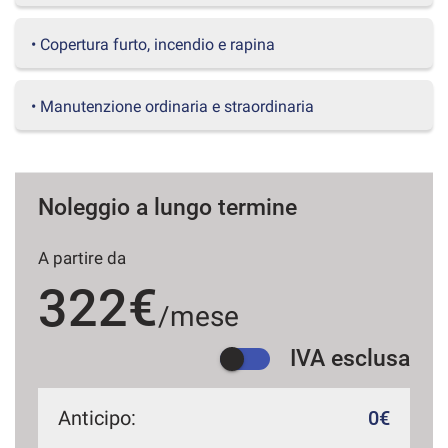
questi
strumenti
• Copertura furto, incendio e rapina
di
tracciamento
si
• Manutenzione ordinaria e straordinaria
rimanda
alla
cookie
policy.
Puoi
Noleggio a lungo termine
rivedere
e
A partire da
modificare
le
322€
tue
/mese
scelte
in
IVA esclusa
qualsiasi
momento.
Anticipo:
0€
a