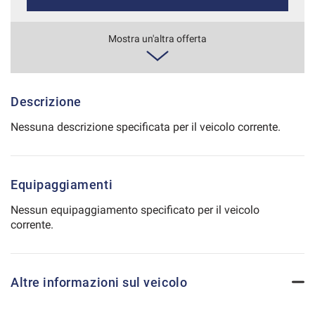
Salva
le
341€/mese
Mostra un'altra offerta
impostazioni
36 Mesi
VEDI
Descrizione
Nessuna descrizione specificata per il veicolo corrente.
Equipaggiamenti
Nessun equipaggiamento specificato per il veicolo
corrente.
Altre informazioni sul veicolo