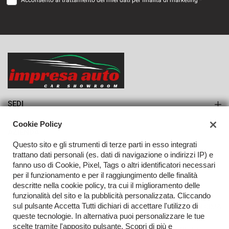
Acconsento al trattamento dei miei dati per finalità di marketing *
VEDI
713€/mese
36 Mesi
VEDI
SEDI
Sede di Monteforte Irpino
Cookie Policy
AZIENDA
Questo sito e gli strumenti di terze parti in esso integrati
Azienda
trattano dati personali (es. dati di navigazione o indirizzi IP) e
fanno uso di Cookie, Pixel, Tags o altri identificatori necessari
Contatti
per il funzionamento e per il raggiungimento delle finalità
descritte nella cookie policy, tra cui il miglioramento delle
funzionalità del sito e la pubblicità personalizzata. Cliccando
sul pulsante Accetta Tutti dichiari di accettare l'utilizzo di
TORNA IN CIMA
queste tecnologie. In alternativa puoi personalizzare le tue
scelte tramite l'apposito pulsante. Scopri di più e