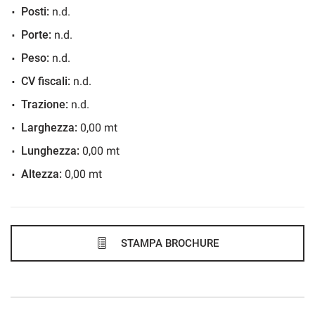
Posti:
n.d.
553€/mese
Porte:
n.d.
36 Mesi
Peso:
n.d.
VEDI
CV fiscali:
n.d.
Trazione:
n.d.
568€/mese
Larghezza:
0,00 mt
48 Mesi
Lunghezza:
0,00 mt
Altezza:
0,00 mt
VEDI
573€/mese
36 Mesi
STAMPA BROCHURE
VEDI