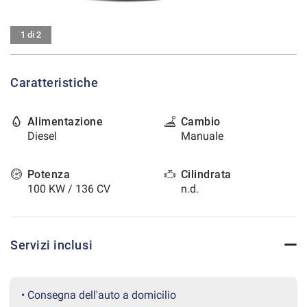
tracciamento
che
CONTATTI
adottiamo
1 di 2
per
offrire
AREA COMMERCIANTI
le
Caratteristiche
funzionalità
e
svolgere
Alimentazione
Cambio
le
Diesel
Manuale
attività
di
seguito
Potenza
Cilindrata
descritte.
100 KW / 136 CV
n.d.
Per
ottenere
maggiori
informazioni
Servizi inclusi
sull'utilità
e
sul
funzionamento
• Consegna dell'auto a domicilio
di