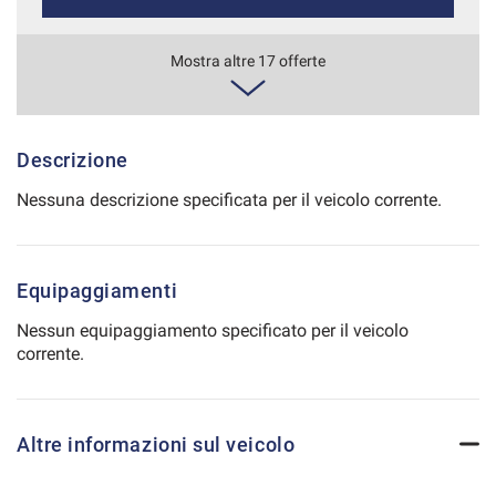
Salva
le
534€/mese
Mostra altre 17 offerte
impostazioni
48 Mesi
VEDI
Descrizione
Nessuna descrizione specificata per il veicolo corrente.
535€/mese
36 Mesi
Equipaggiamenti
VEDI
Nessun equipaggiamento specificato per il veicolo
corrente.
550€/mese
48 Mesi
Altre informazioni sul veicolo
VEDI