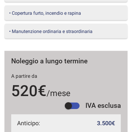
questi
strumenti
• Copertura furto, incendio e rapina
di
tracciamento
si
• Manutenzione ordinaria e straordinaria
rimanda
alla
cookie
policy.
Puoi
Noleggio a lungo termine
rivedere
e
A partire da
modificare
le
520€
tue
/mese
scelte
in
IVA esclusa
qualsiasi
momento.
Anticipo:
3.500€
a