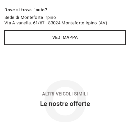
583€/mese
Dove si trova l'auto?
48 Mesi
Sede di Monteforte Irpino
Via Alvanella, 61/67 - 83024 Monteforte Irpino (AV)
VEDI
VEDI MAPPA
590€/mese
36 Mesi
VEDI
O
600€/mese
48 Mesi
ALTRI VEICOLI SIMILI
Le nostre offerte
VEDI
609€/mese