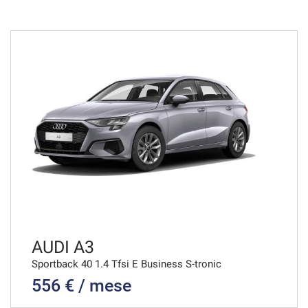
36 Mesi
VEDI
614€/mese
48 Mesi
VEDI
630€/mese
48 Mesi
VEDI
AUDI A3
Sportback 40 1.4 Tfsi E Business S-tronic
556 € / mese
639€/mese
36 Mesi