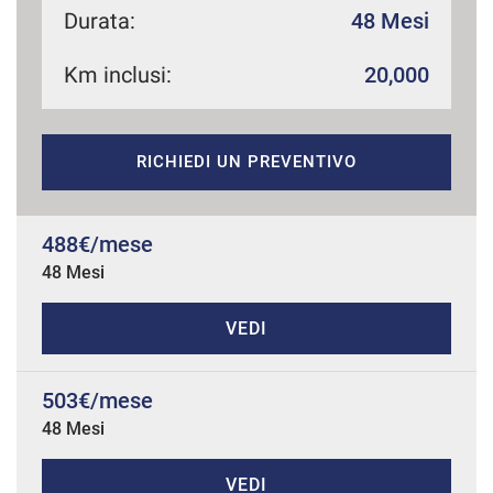
Durata:
48 Mesi
Km inclusi:
20,000
mpre
Cookie necessari
ilitato
RICHIEDI UN PREVENTIVO
Cookie delle preferenze
Cookie per il miglioramento dell'esperienza utente
488€/mese
48 Mesi
Cookie analitici
VEDI
Cookie di marketing
503€/mese
48 Mesi
Leggi
la
cookie
policy
VEDI