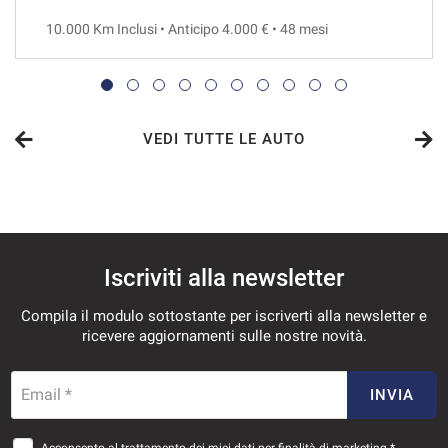
10.000 Km Inclusi • Anticipo 4.000 € • 48 mesi
VEDI
657€/mese
36 Mesi
VEDI TUTTE LE AUTO
VEDI
677€/mese
Iscriviti alla newsletter
36 Mesi
Compila il modulo sottostante per iscriverti alla newsletter e
VEDI
ricevere aggiornamenti sulle nostre novità.
694€/mese
Email *
INVIA
36 Mesi