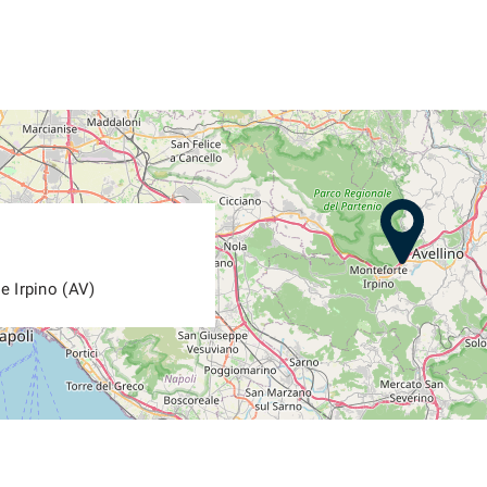
e Irpino (AV)