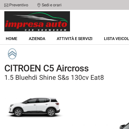
Preventivo
Sedi e orari
Le
tue
preferenze
di
HOME
consenso
HOME
AZIENDA
ATTIVITÀ E SERVIZI
LISTA VEICOL
Il
AZIENDA
seguente
pannello
ATTIVITÀ E SERVIZI
ti
CITROEN C5 Aircross
consente
di
1.5 Bluehdi Shine S&s 130cv Eat8
LISTA VEICOLI
esprimere
le
tue
NOLEGGIO
preferenze
di
consenso
ACQUISTIAMO USATO
alle
tecnologie
ASSISTENZA
di