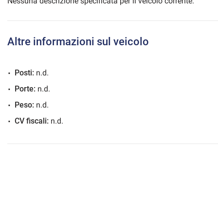
Nessuna descrizione specificata per il veicolo corrente.
Altre informazioni sul veicolo
mpre
Cookie necessari
ilitato
Posti:
n.d.
Cookie delle preferenze
Porte:
n.d.
Peso:
n.d.
Cookie per il miglioramento dell'esperienza utente
CV fiscali:
n.d.
Cookie analitici
Cookie di marketing