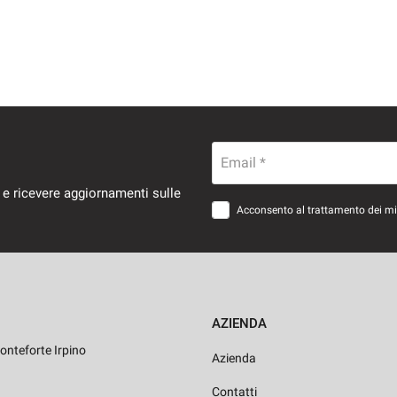
Email *
 e ricevere aggiornamenti sulle
Acconsento al trattamento dei miei
AZIENDA
onteforte Irpino
Azienda
Contatti