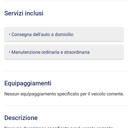
questi
strumenti
Servizi inclusi
di
tracciamento
si
rimanda
• Consegna dell'auto a domicilio
alla
cookie
policy.
• Manutenzione ordinaria e straordinaria
Puoi
rivedere
e
modificare
le
Equipaggiamenti
tue
scelte
Nessun equipaggiamento specificato per il veicolo corrente.
in
qualsiasi
momento.
Descrizione
a