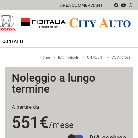
AREA COMMERCIANTI
CONTATTI
Home
>
Tutti i veicoli
>
CITROEN
>
C5 Aircross
Noleggio a lungo
termine
A partire da
551€
/mese
IVA esclusa