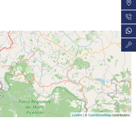
VEDI
48 Mesi
574€/mese
VEDI
36 Mesi
593€/mese
VEDI
48 Mesi
594€/mese
VEDI
36 Mesi
615€/mese
VEDI
36 Mesi
Leaflet
| ©
OpenStreetMap
contributors
638€/mese
VEDI
36 Mesi