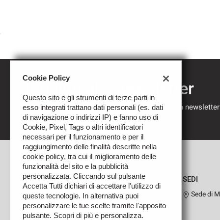
Cookie Policy
Iscriviti alla newsletter
Questo sito e gli strumenti di terze parti in
Compila il modulo sottostante per iscriverti alla newsletter
esso integrati trattano dati personali (es. dati
nostre novità.
di navigazione o indirizzi IP) e fanno uso di
Cookie, Pixel, Tags o altri identificatori
necessari per il funzionamento e per il
raggiungimento delle finalità descritte nella
cookie policy, tra cui il miglioramento delle
funzionalità del sito e la pubblicità
personalizzata. Cliccando sul pulsante
SEDI
Accetta Tutti dichiari di accettare l'utilizzo di
Sede di M
queste tecnologie. In alternativa puoi
personalizzare le tue scelte tramite l'apposito
pulsante. Scopri di più e personalizza.
Leggi