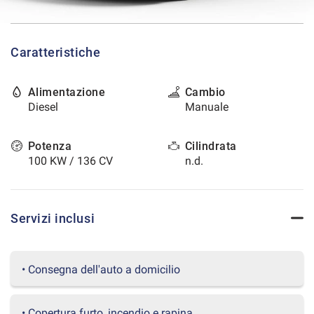
tracciamento
che
CONTATTI
adottiamo
per
Caratteristiche
offrire
AREA COMMERCIANTI
le
funzionalità
Alimentazione
Cambio
e
Diesel
Manuale
svolgere
le
attività
Potenza
Cilindrata
di
100 KW / 136 CV
n.d.
seguito
descritte.
Per
ottenere
Servizi inclusi
maggiori
informazioni
sull'utilità
• Consegna dell'auto a domicilio
e
sul
funzionamento
• Copertura furto, incendio e rapina
di