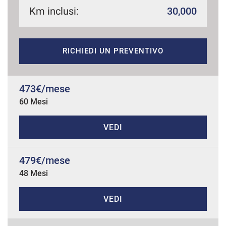
Km inclusi:
30,000
mpre
Cookie necessari
RICHIEDI UN PREVENTIVO
ilitato
Cookie delle preferenze
473€/mese
60 Mesi
Cookie per il miglioramento dell'esperienza utente
VEDI
Cookie analitici
479€/mese
Cookie di marketing
48 Mesi
VEDI
Leggi
la
cookie
policy