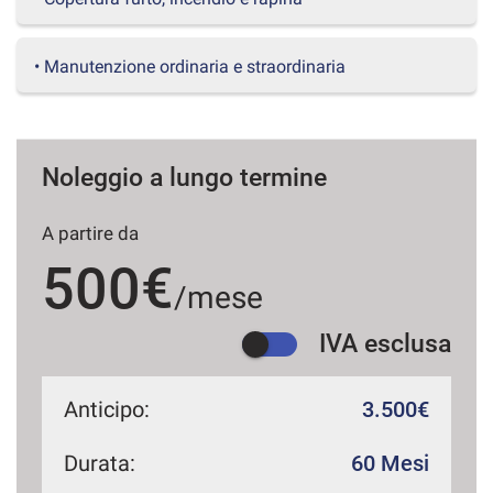
questi
strumenti
di
• Manutenzione ordinaria e straordinaria
tracciamento
si
rimanda
alla
Noleggio a lungo termine
cookie
policy.
Puoi
A partire da
rivedere
e
500€
modificare
/mese
le
tue
IVA esclusa
scelte
in
qualsiasi
Anticipo:
3.500€
momento.
Durata:
60 Mesi
a