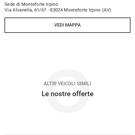
Sede di Monteforte Irpino
Via Alvanella, 61/67 - 83024 Monteforte Irpino (AV)
VEDI
VEDI MAPPA
575€/mese
48 Mesi
VEDI
O
591€/mese
48 Mesi
ALTRI VEICOLI SIMILI
Le nostre offerte
VEDI