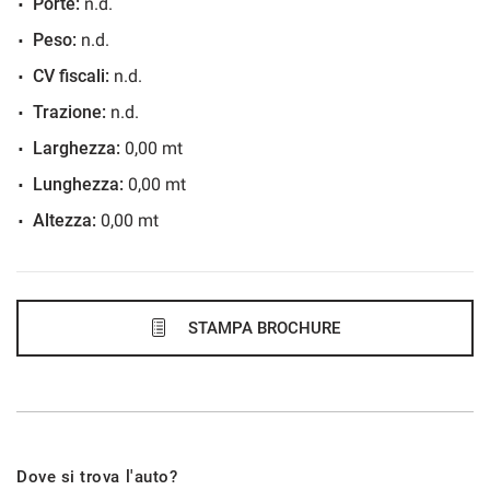
Porte:
n.d.
60 Mesi
Peso:
n.d.
VEDI
CV fiscali:
n.d.
Trazione:
n.d.
550€/mese
Larghezza:
0,00 mt
60 Mesi
Lunghezza:
0,00 mt
Altezza:
0,00 mt
VEDI
558€/mese
48 Mesi
STAMPA BROCHURE
VEDI
565€/mese
Dove si trova l'auto?
60 Mesi