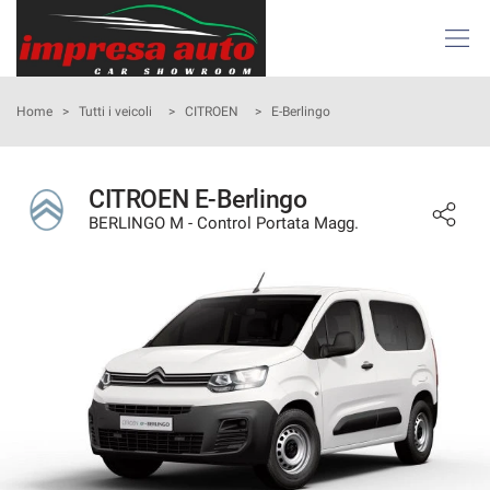
Le
tue
preferenze
di
HOME
Home
>
Tutti i veicoli
>
CITROEN
>
E-Berlingo
consenso
Il
AZIENDA
seguente
CITROEN E-Berlingo
pannello
BERLINGO M - Control Portata Magg.
ATTIVITÀ E SERVIZI
ti
consente
di
LISTA VEICOLI
esprimere
le
tue
NOLEGGIO
preferenze
di
consenso
ACQUISTIAMO USATO
alle
tecnologie
ASSISTENZA
di