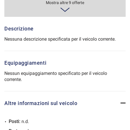
487€/mese
Mostra altre 9 offerte
Salva
60 Mesi
le
impostazioni
VEDI
Descrizione
Nessuna descrizione specificata per il veicolo corrente.
495€/mese
48 Mesi
Equipaggiamenti
VEDI
Nessun equipaggiamento specificato per il veicolo
corrente.
512€/mese
48 Mesi
Altre informazioni sul veicolo
VEDI
Posti:
n.d.
537€/mese