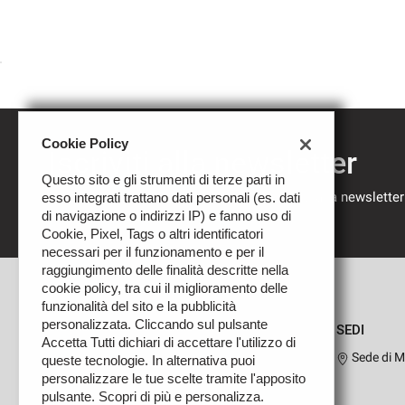
Cookie Policy
Iscriviti alla newsletter
Questo sito e gli strumenti di terze parti in
Compila il modulo sottostante per iscriverti alla newsletter
esso integrati trattano dati personali (es. dati
nostre novità.
di navigazione o indirizzi IP) e fanno uso di
Cookie, Pixel, Tags o altri identificatori
necessari per il funzionamento e per il
raggiungimento delle finalità descritte nella
cookie policy, tra cui il miglioramento delle
funzionalità del sito e la pubblicità
personalizzata. Cliccando sul pulsante
SEDI
Accetta Tutti dichiari di accettare l'utilizzo di
Sede di M
queste tecnologie. In alternativa puoi
personalizzare le tue scelte tramite l'apposito
pulsante. Scopri di più e personalizza.
Leggi