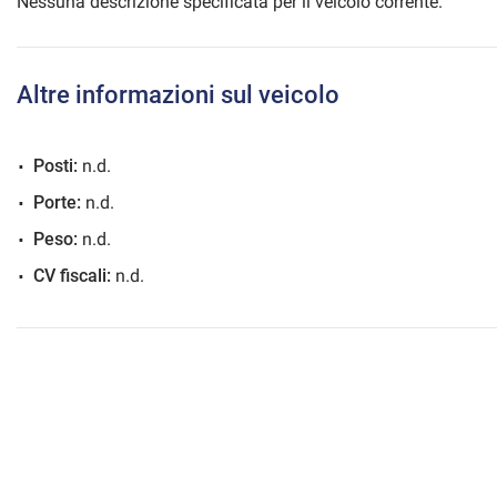
Nessuna descrizione specificata per il veicolo corrente.
Altre informazioni sul veicolo
mpre
Cookie necessari
ilitato
Posti:
n.d.
Cookie delle preferenze
Porte:
n.d.
Peso:
n.d.
Cookie per il miglioramento dell'esperienza utente
CV fiscali:
n.d.
Cookie analitici
Cookie di marketing