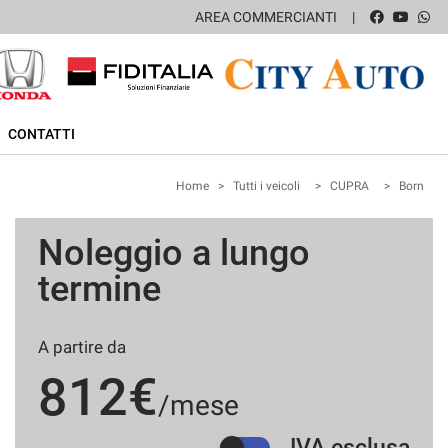
AREA COMMERCIANTI
CONTATTI
Home
>
Tutti i veicoli
>
CUPRA
>
Born
Noleggio a lungo
termine
A partire da
812€
/mese
IVA esclusa