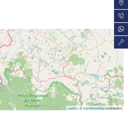
VEDI
48 Mesi
719€/mese
VEDI
48 Mesi
727€/mese
VEDI
36 Mesi
748€/mese
VEDI
36 Mesi
772€/mese
VEDI
36 Mesi
Leaflet
| ©
OpenStreetMap
contributors
792€/mese
VEDI
36 Mesi