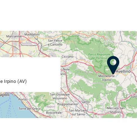
e Irpino (AV)