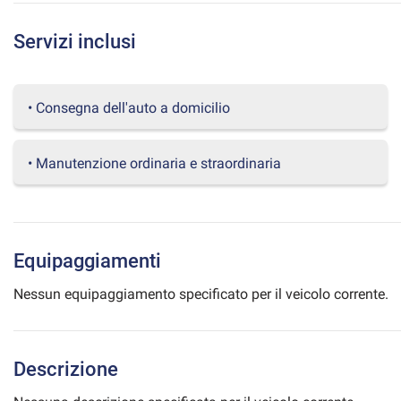
questi
strumenti
Servizi inclusi
di
tracciamento
si
rimanda
• Consegna dell'auto a domicilio
alla
cookie
policy.
• Manutenzione ordinaria e straordinaria
Puoi
rivedere
e
modificare
le
Equipaggiamenti
tue
scelte
Nessun equipaggiamento specificato per il veicolo corrente.
in
qualsiasi
momento.
Descrizione
a