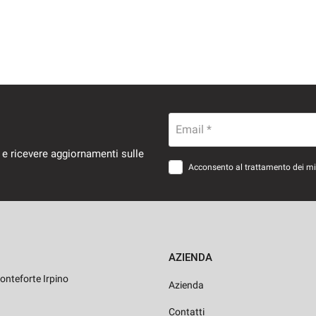
Email *
 e ricevere aggiornamenti sulle
Acconsento al trattamento dei miei
AZIENDA
onteforte Irpino
Azienda
Contatti