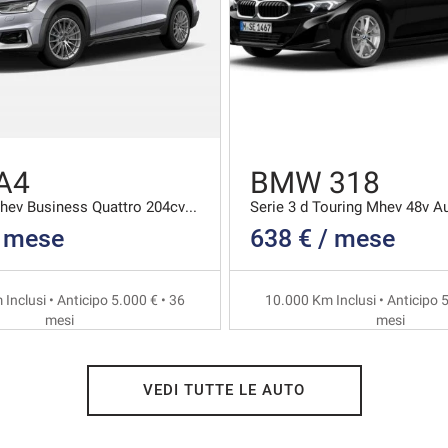
A4
BMW 318
40 2.0 Tdi Mhev Business Quattro 204cv S-tronic
Serie 3 d Touring Mhev 48v A
/ mese
638 € / mese
Inclusi • Anticipo 5.000 € • 36
10.000 Km Inclusi • Anticipo 5
mesi
mesi
VEDI TUTTE LE AUTO