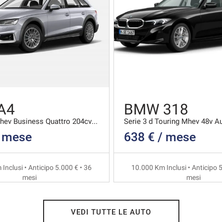
A4
BMW 318
40 2.0 Tdi Mhev Business Quattro 204cv S-tronic
Serie 3 d Touring Mhev 48v A
/ mese
638 € / mese
Inclusi • Anticipo 5.000 € • 36
10.000 Km Inclusi • Anticipo 5
mesi
mesi
VEDI TUTTE LE AUTO