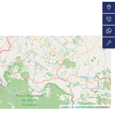
VEDI
48 Mesi
845€/mese
VEDI
48 Mesi
848€/mese
VEDI
36 Mesi
880€/mese
VEDI
48 Mesi
883€/mese
VEDI
36 Mesi
921€/mese
VEDI
36 Mesi
Leaflet
| ©
OpenStreetMap
contributors