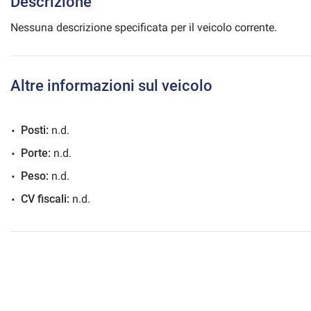
Descrizione
Nessuna descrizione specificata per il veicolo corrente.
mpre
Cookie necessari
ilitato
Altre informazioni sul veicolo
Cookie delle preferenze
Posti:
n.d.
Porte:
n.d.
Cookie per il miglioramento dell'esperienza utente
Peso:
n.d.
Cookie analitici
CV fiscali:
n.d.
Cookie di marketing