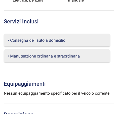
Elettrica/Benzina
Manuale
questi
strumenti
di
tracciamento
Servizi inclusi
si
rimanda
alla
• Consegna dell'auto a domicilio
cookie
policy.
Puoi
rivedere
• Manutenzione ordinaria e straordinaria
e
modificare
le
tue
scelte
Equipaggiamenti
in
qualsiasi
Nessun equipaggiamento specificato per il veicolo corrente.
momento.
a