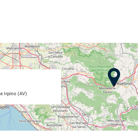
e Irpino (AV)