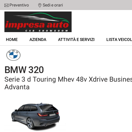
Preventivo
Sedi e orari
Le
tue
preferenze
di
HOME
consenso
HOME
AZIENDA
ATTIVITÀ E SERVIZI
LISTA VEICOL
Il
AZIENDA
seguente
pannello
ATTIVITÀ E SERVIZI
ti
BMW 320
consente
di
Serie 3 d Touring Mhev 48v Xdrive Busine
LISTA VEICOLI
esprimere
Advanta
le
tue
NOLEGGIO
preferenze
di
consenso
ACQUISTIAMO USATO
alle
tecnologie
ASSISTENZA
di