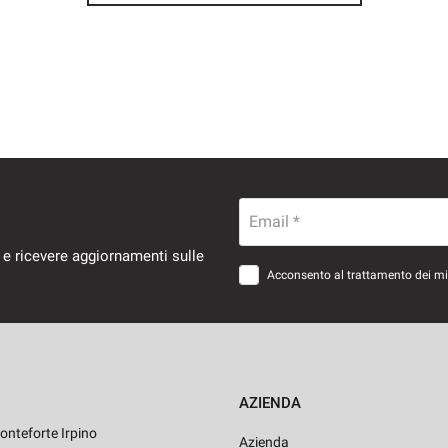
Email *
 e ricevere aggiornamenti sulle
Acconsento al trattamento dei miei
AZIENDA
onteforte Irpino
Azienda