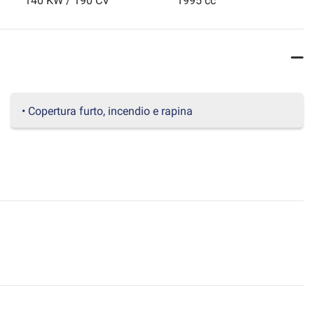
140 KW / 190 CV
1995 cc
• Copertura furto, incendio e rapina