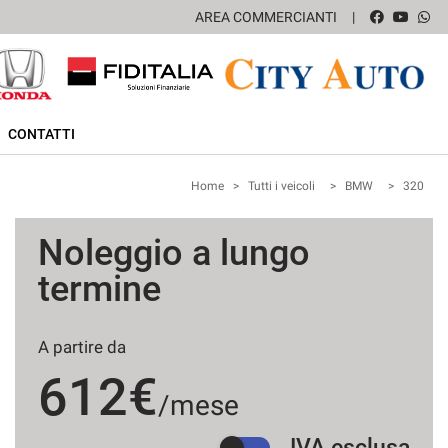
AREA COMMERCIANTI
CONTATTI
Home
>
Tutti i veicoli
>
BMW
>
320
Noleggio a lungo
termine
A partire da
612€
/mese
IVA esclusa