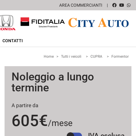
AREA COMMERCIANTI
CONTATTI
Home
>
Tutti i veicoli
>
CUPRA
>
Formentor
Noleggio a lungo
termine
A partire da
605€
/mese
IVA esclusa