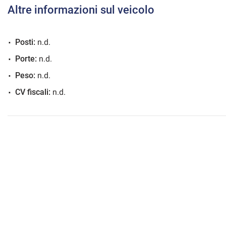
Altre informazioni sul veicolo
Posti:
n.d.
mpre
Cookie necessari
Porte:
n.d.
ilitato
Peso:
n.d.
Cookie delle preferenze
CV fiscali:
n.d.
Cookie per il miglioramento dell'esperienza utente
Cookie analitici
Cookie di marketing