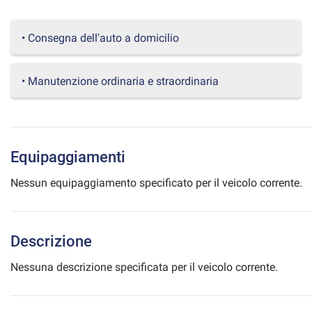
questi
strumenti
• Consegna dell'auto a domicilio
di
tracciamento
si
• Manutenzione ordinaria e straordinaria
rimanda
alla
cookie
policy.
Puoi
rivedere
Equipaggiamenti
e
modificare
Nessun equipaggiamento specificato per il veicolo corrente.
le
tue
scelte
in
Descrizione
qualsiasi
momento.
Nessuna descrizione specificata per il veicolo corrente.
a