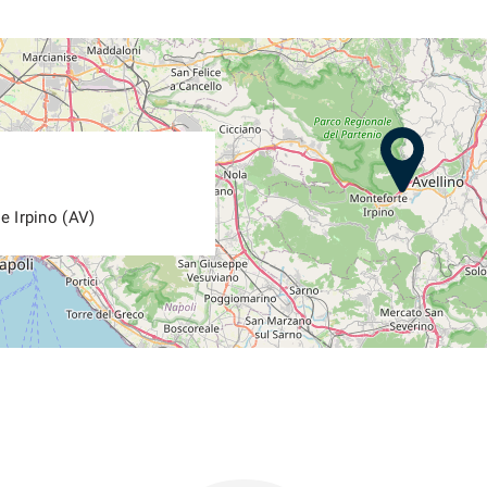
e Irpino (AV)