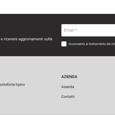
Email *
 e ricevere aggiornamenti sulle
Acconsento al trattamento dei miei
AZIENDA
onteforte Irpino
Azienda
Contatti