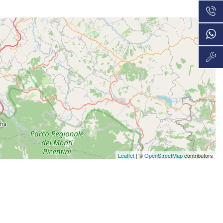
VEDI
36 Mesi
645€/mese
VEDI
48 Mesi
654€/mese
VEDI
36 Mesi
666€/mese
VEDI
48 Mesi
697€/mese
Leaflet
| ©
OpenStreetMap
contributors
VEDI
36 Mesi
721€/mese
VEDI
36 Mesi