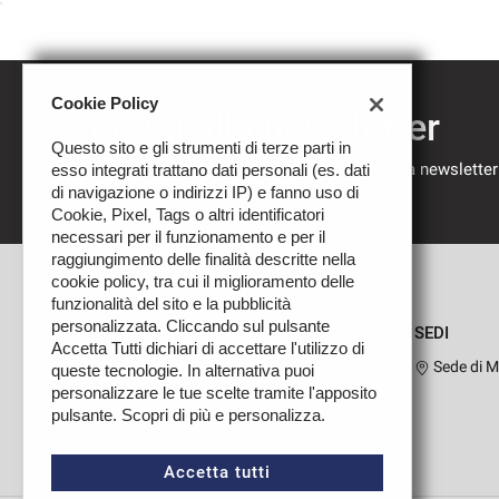
Cookie Policy
Iscriviti alla newsletter
Questo sito e gli strumenti di terze parti in
Compila il modulo sottostante per iscriverti alla newsletter
esso integrati trattano dati personali (es. dati
nostre novità.
di navigazione o indirizzi IP) e fanno uso di
Cookie, Pixel, Tags o altri identificatori
necessari per il funzionamento e per il
raggiungimento delle finalità descritte nella
cookie policy, tra cui il miglioramento delle
funzionalità del sito e la pubblicità
personalizzata. Cliccando sul pulsante
SEDI
Accetta Tutti dichiari di accettare l'utilizzo di
Sede di M
queste tecnologie. In alternativa puoi
personalizzare le tue scelte tramite l'apposito
pulsante. Scopri di più e personalizza.
Leggi
la
cookie
Accetta tutti
policy