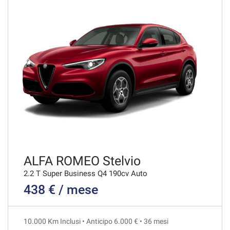
VEDI
654€/mese
36 Mesi
VEDI
657€/mese
48 Mesi
VEDI
ALFA ROMEO Stelvio
2.2 T Super Business Q4 190cv Auto
438 € / mese
678€/mese
48 Mesi
10.000 Km Inclusi • Anticipo 6.000 € • 36 mesi