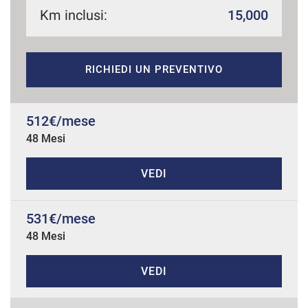
Km inclusi:
15,000
mpre
Cookie necessari
RICHIEDI UN PREVENTIVO
ilitato
Cookie delle preferenze
512€/mese
48 Mesi
Cookie per il miglioramento dell'esperienza utente
VEDI
Cookie analitici
531€/mese
Cookie di marketing
48 Mesi
VEDI
Leggi
la
cookie
policy