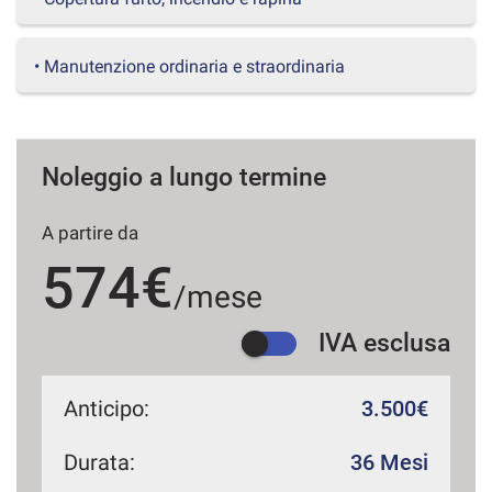
questi
strumenti
di
• Manutenzione ordinaria e straordinaria
tracciamento
si
rimanda
alla
Noleggio a lungo termine
cookie
policy.
Puoi
A partire da
rivedere
e
574€
modificare
/mese
le
tue
IVA esclusa
scelte
in
qualsiasi
Anticipo:
3.500€
momento.
Durata:
36 Mesi
a