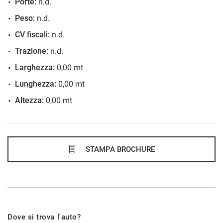
Porte:
n.d.
48 Mesi
Peso:
n.d.
VEDI
CV fiscali:
n.d.
Trazione:
n.d.
598€/mese
Larghezza:
0,00 mt
48 Mesi
Lunghezza:
0,00 mt
Altezza:
0,00 mt
VEDI
600€/mese
36 Mesi
STAMPA BROCHURE
VEDI
611€/mese
Dove si trova l'auto?
48 Mesi