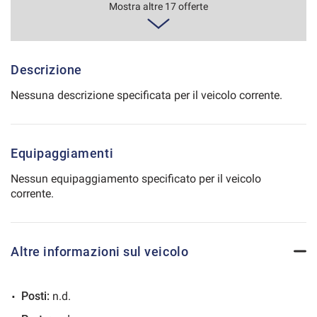
549€/mese
Mostra altre 17 offerte
Salva
36 Mesi
le
impostazioni
VEDI
Descrizione
Nessuna descrizione specificata per il veicolo corrente.
558€/mese
48 Mesi
Equipaggiamenti
VEDI
Nessun equipaggiamento specificato per il veicolo
corrente.
577€/mese
48 Mesi
Altre informazioni sul veicolo
VEDI
Posti:
n.d.
592€/mese