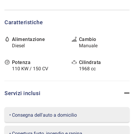
tracciamento
che
CONTATTI
adottiamo
per
Caratteristiche
offrire
AREA COMMERCIANTI
le
funzionalità
Alimentazione
Cambio
e
Diesel
Manuale
svolgere
le
attività
Potenza
Cilindrata
di
110 KW / 150 CV
1968 cc
seguito
descritte.
Per
ottenere
Servizi inclusi
maggiori
informazioni
sull'utilità
• Consegna dell'auto a domicilio
e
sul
funzionamento
• Copertura furto, incendio e rapina
di