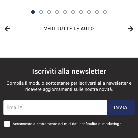
VEDI
679€/mese
36 Mesi
VEDI TUTTE LE AUTO
VEDI
706€/mese
Iscriviti alla newsletter
36 Mesi
Compila il modulo sottostante per iscriverti alla newsletter e
VEDI
ricevere aggiornamenti sulle nostre novità.
726€/mese
Email *
INVIA
36 Mesi
Acconsento al trattamento dei miei dati per finalità di marketing *
VEDI