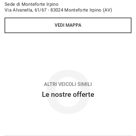
Sede di Monteforte Irpino
Via Alvanella, 61/67 - 83024 Monteforte Irpino (AV)
VEDI
VEDI MAPPA
620€/mese
36 Mesi
VEDI
O
638€/mese
48 Mesi
ALTRI VEICOLI SIMILI
Le nostre offerte
VEDI
645€/mese
36 Mesi