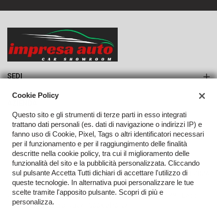
751€/mese
36 Mesi
VEDI
SEDI
Sede di Monteforte Irpino
Cookie Policy
AZIENDA
Questo sito e gli strumenti di terze parti in esso integrati
Azienda
trattano dati personali (es. dati di navigazione o indirizzi IP) e
fanno uso di Cookie, Pixel, Tags o altri identificatori necessari
Contatti
per il funzionamento e per il raggiungimento delle finalità
descritte nella cookie policy, tra cui il miglioramento delle
funzionalità del sito e la pubblicità personalizzata. Cliccando
sul pulsante Accetta Tutti dichiari di accettare l'utilizzo di
TORNA IN CIMA
queste tecnologie. In alternativa puoi personalizzare le tue
scelte tramite l'apposito pulsante. Scopri di più e
Copyright © 2026 Impresa Auto Srl - P.IVA 02923240648 -
Leggi
personalizza.
l'informativa sulla privacy
-
Cookie Policy