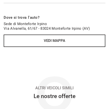
552€/mese
Dove si trova l'auto?
48 Mesi
Sede di Monteforte Irpino
Via Alvanella, 61/67 - 83024 Monteforte Irpino (AV)
VEDI
VEDI MAPPA
554€/mese
48 Mesi
VEDI
O
566€/mese
36 Mesi
ALTRI VEICOLI SIMILI
Le nostre offerte
VEDI