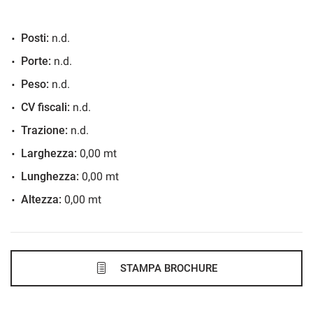
VEDI
Posti:
n.d.
525€/mese
Porte:
n.d.
36 Mesi
Peso:
n.d.
VEDI
CV fiscali:
n.d.
Trazione:
n.d.
532€/mese
Larghezza:
0,00 mt
48 Mesi
Lunghezza:
0,00 mt
Altezza:
0,00 mt
VEDI
545€/mese
36 Mesi
STAMPA BROCHURE
VEDI