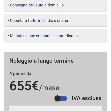
questi
• Consegna dell'auto a domicilio
strumenti
di
tracciamento
• Copertura furto, incendio e rapina
si
rimanda
alla
• Manutenzione ordinaria e straordinaria
cookie
policy.
Puoi
rivedere
e
Noleggio a lungo termine
modificare
le
A partire da
tue
scelte
655€
in
/mese
qualsiasi
momento.
IVA esclusa
a