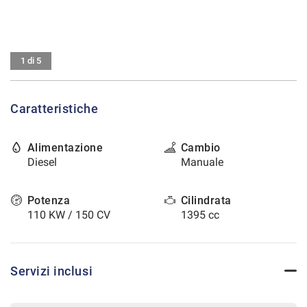
tracciamento
che
CONTATTI
adottiamo
per
offrire
1 di 5
AREA COMMERCIANTI
le
funzionalità
e
Caratteristiche
svolgere
le
attività
Alimentazione
Cambio
di
Diesel
Manuale
seguito
descritte.
Per
Potenza
Cilindrata
ottenere
110 KW / 150 CV
1395 cc
maggiori
informazioni
sull'utilità
e
Servizi inclusi
sul
funzionamento
di