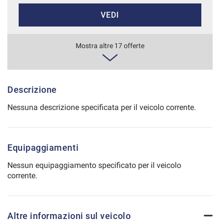
VEDI
Salva
le
impostazioni
491€/mese
Mostra altre 17 offerte
48 Mesi
VEDI
Descrizione
Nessuna descrizione specificata per il veicolo corrente.
500€/mese
36 Mesi
Equipaggiamenti
VEDI
Nessun equipaggiamento specificato per il veicolo
corrente.
511€/mese
48 Mesi
Altre informazioni sul veicolo