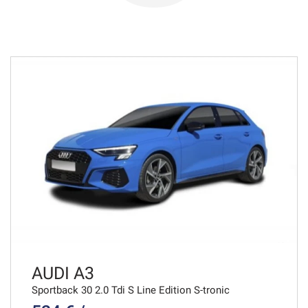
576€/mese
48 Mesi
VEDI
596€/mese
48 Mesi
VEDI
597€/mese
36 Mesi
VEDI
AUDI A3
Sportback 30 2.0 Tdi S Line Edition S-tronic