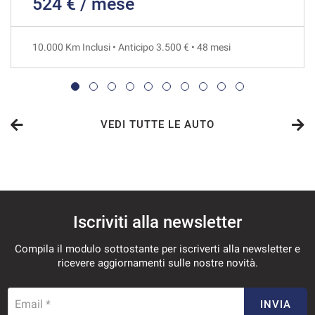
524 € / mese
610€/mese
36 Mesi
10.000 Km Inclusi • Anticipo 3.500 € • 48 mesi
VEDI
617€/mese
48 Mesi
VEDI TUTTE LE AUTO
VEDI
635€/mese
Iscriviti alla newsletter
36 Mesi
Compila il modulo sottostante per iscriverti alla newsletter e
VEDI
ricevere aggiornamenti sulle nostre novità.
637€/mese
Email *
INVIA