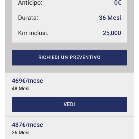
Anticipo:
0€
Durata:
36 Mesi
mpre
Cookie necessari
ilitato
Km inclusi:
25,000
Cookie delle preferenze
RICHIEDI UN PREVENTIVO
Cookie per il miglioramento dell'esperienza utente
469€/mese
Cookie analitici
48 Mesi
Cookie di marketing
VEDI
Leggi
487€/mese
la
cookie
36 Mesi
policy