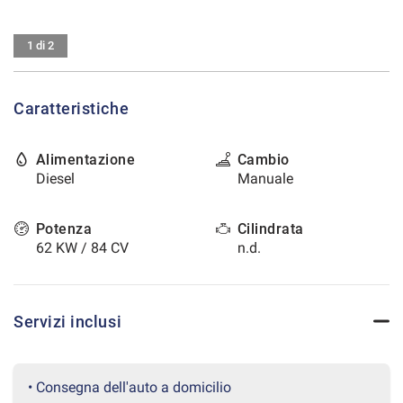
tracciamento
che
CONTATTI
adottiamo
1 di 2
per
offrire
AREA COMMERCIANTI
le
Caratteristiche
funzionalità
e
svolgere
Alimentazione
Cambio
le
Diesel
Manuale
attività
di
seguito
Potenza
Cilindrata
descritte.
62 KW / 84 CV
n.d.
Per
ottenere
maggiori
informazioni
Servizi inclusi
sull'utilità
e
sul
funzionamento
• Consegna dell'auto a domicilio
di