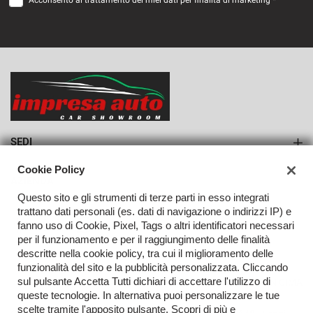
Acconsento al trattamento dei miei dati per finalità di marketing *
SEDI
Sede di Monteforte Irpino
Cookie Policy
AZIENDA
Questo sito e gli strumenti di terze parti in esso integrati
Azienda
trattano dati personali (es. dati di navigazione o indirizzi IP) e
fanno uso di Cookie, Pixel, Tags o altri identificatori necessari
Contatti
per il funzionamento e per il raggiungimento delle finalità
descritte nella cookie policy, tra cui il miglioramento delle
funzionalità del sito e la pubblicità personalizzata. Cliccando
sul pulsante Accetta Tutti dichiari di accettare l'utilizzo di
TORNA IN CIMA
queste tecnologie. In alternativa puoi personalizzare le tue
scelte tramite l'apposito pulsante. Scopri di più e