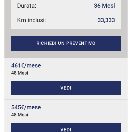
Durata:
36 Mesi
Km inclusi:
33,333
mpre
Cookie necessari
ilitato
RICHIEDI UN PREVENTIVO
Cookie delle preferenze
Cookie per il miglioramento dell'esperienza utente
461€/mese
48 Mesi
Cookie analitici
VEDI
Cookie di marketing
545€/mese
48 Mesi
Leggi
la
cookie
policy
VEDI