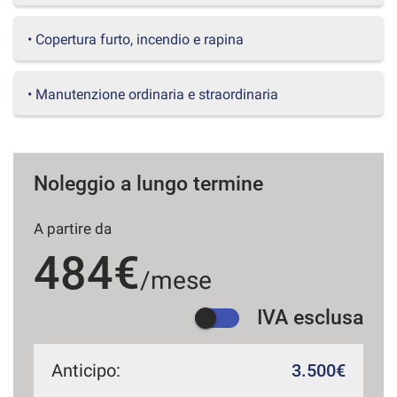
questi
strumenti
• Copertura furto, incendio e rapina
di
tracciamento
si
• Manutenzione ordinaria e straordinaria
rimanda
alla
cookie
policy.
Puoi
Noleggio a lungo termine
rivedere
e
A partire da
modificare
le
484€
tue
/mese
scelte
in
IVA esclusa
qualsiasi
momento.
Anticipo:
3.500€
a