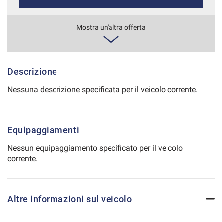
Salva
le
592€/mese
Mostra un'altra offerta
impostazioni
36 Mesi
VEDI
Descrizione
Nessuna descrizione specificata per il veicolo corrente.
Equipaggiamenti
Nessun equipaggiamento specificato per il veicolo
corrente.
Altre informazioni sul veicolo